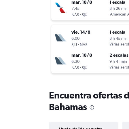
mar. 18/8
1 escala
7:45
8 h 26 min
-
American A
NAS
SJU
vie. 14/8
1 escala
6:00
8 h 45 min
-
Varias aero
SJU
NAS
mar. 18/8
2 escalas
6:30
9 h 41 min
-
Varias aero
NAS
SJU
Encuentra ofertas 
Bahamas