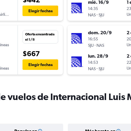
mié. 16/9
1 
14:35
23
Elegir fechas
irlines
-
Un
NAS
SJU
dom. 20/9
2 
Oferta encontrada
16:55
20
el 1/8
líneas
-
Un
SJU
NAS
$667
lun. 28/9
2 
14:53
22
Elegir fechas
líneas
-
Un
NAS
SJU
de vuelos de Internacional Luis