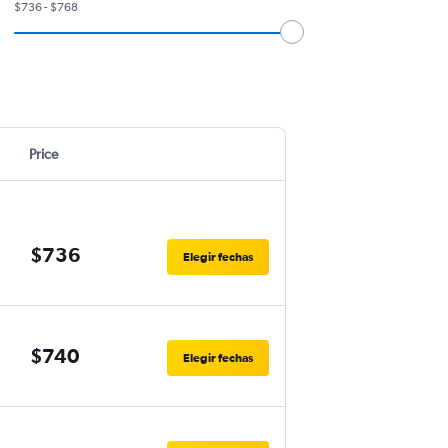
$736 - $768
Price
$736
Elegir fechas
$740
Elegir fechas