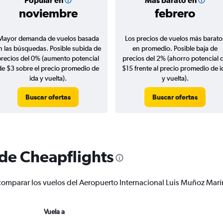
Popular en
Más barato en
noviembre
febrero
Mayor demanda de vuelos basada
Los precios de vuelos más barato
n las búsquedas. Posible subida de
en promedio. Posible baja de
precios del 0% (aumento potencial
precios del 2% (ahorro potencial 
de $3 sobre el precio promedio de
$15 frente al precio promedio de i
ida y vuelta).
y vuelta).
Buscar ofertas
Buscar ofertas
 de Cheapflights
 y comparar los vuelos del Aeropuerto Internacional Luis Muñoz M
Vuela a