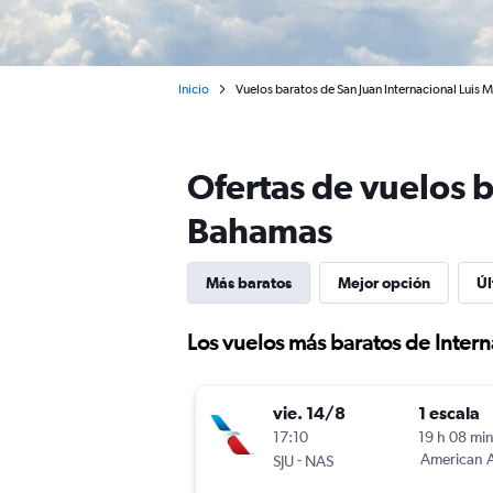
Inicio
Vuelos baratos de San Juan Internacional Luis
Ofertas de vuelos 
Bahamas
Más baratos
Mejor opción
Úl
Los vuelos más baratos de Inter
vie. 14/8
1 escala
17:10
19 h 08 mi
-
American A
SJU
NAS