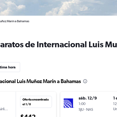
 Muñoz Marín a Bahamas
baratos de Internacional Luis M
tima hora
nacional Luis Muñoz Marín a Bahamas
sáb. 12/9
1 
Oferta encontrada
n
1:00
12
el 1/8
irlines
-
Un
SJU
NAS
$442