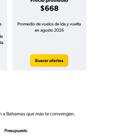
Precio promedio
$668
s
Promedio de vuelos de ida y vuelta
en agosto 2026
de
da
Buscar ofertas
arín a Bahamas que más te convengan.
Presupuesto