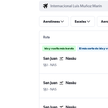
Aerolíneas
Escalas
Aer
Ruta
Ida y vuelta más barata
El más corto de ida y v
San Juan
Nasáu
San Juan Internacional Luis Muñoz Marín
Nasáu Internacional Lynden Pindlin
SJU
-
NAS
San Juan
Nasáu
San Juan Internacional Luis Muñoz Marín
Nasáu Internacional Lynden Pindlin
SJU
-
NAS
San Juan
Nasáu