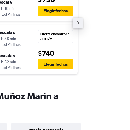
escala
jue. 10/9
 h 10 min
14:35
Elegir fechas
ited Airlines
-
NAS
SJU
escalas
Oferta encontrada
 h 38 min
el 31/7
ited Airlines
$740
escalas
 h 52 min
Elegir fechas
ited Airlines
 Muñoz Marín a