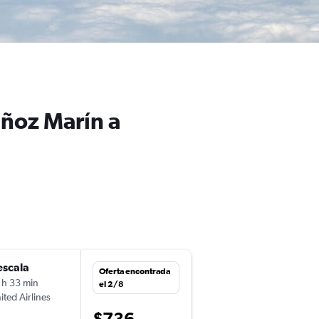
uñoz Marín a
escala
jue. 3/9
Oferta encontrada
 h 33 min
14:55
el 2/8
ited Airlines
-
SJU
NAS
$736