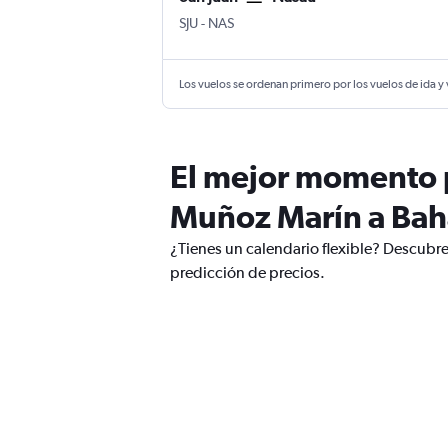
San Juan Internacional Luis Muñoz Marín
Nasáu Internacional Lynden Pindlin
SJU
-
NAS
Los vuelos se ordenan primero por los vuelos de ida y
El mejor momento p
Muñoz Marín a Ba
¿Tienes un calendario flexible? Descubr
predicción de precios.