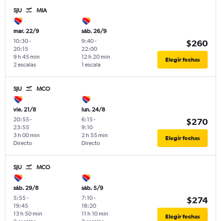
SJU
MIA
mar. 22/9
sáb. 26/9
10:30
-
9:40
-
$260
20:15
22:00
9 h 45 min
12 h 20 min
Elegir fechas
2 escalas
1 escala
SJU
MCO
vie. 21/8
lun. 24/8
20:55
-
6:15
-
$270
23:55
9:10
3 h 00 min
2 h 55 min
Elegir fechas
Directo
Directo
SJU
MCO
sáb. 29/8
sáb. 5/9
5:55
-
7:10
-
$274
19:45
18:20
13 h 50 min
11 h 10 min
Elegir fechas