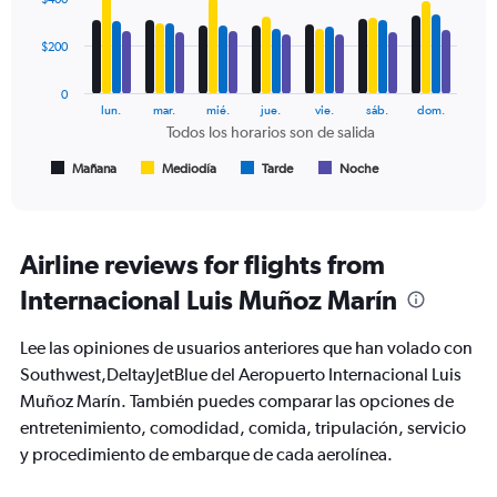
360.
with
4
data
$200
series.
0
The
lun.
mar.
mié.
jue.
vie.
sáb.
dom.
chart
Todos los horarios son de salida
has
1
Mañana
Mediodía
Tarde
Noche
End
of
X
interactive
axis
chart
displaying
Todos
Airline reviews for flights from
los
Internacional Luis Muñoz Marín
horarios
son
de
Lee las opiniones de usuarios anteriores que han volado con
salida.
Southwest,DeltayJetBlue del Aeropuerto Internacional Luis
Range:
Muñoz Marín. También puedes comparar las opciones de
7
categories.
entretenimiento, comodidad, comida, tripulación, servicio
The
y procedimiento de embarque de cada aerolínea.
chart
has