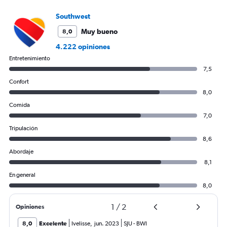
1
Y
Southwest
axis
Muy bueno
8,0
displaying
values.
4.222 opiniones
Range:
Entretenimiento
0
7,5
to
600.
Confort
8,0
Comida
7,0
Tripulación
8,6
Abordaje
8,1
En general
8,0
1
/
2
Opiniones
8,0
Excelente
Ivelisse
,
jun. 2023
SJU
-
BWI