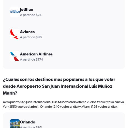
Range:
0
JetBlue
to
A partir de $74
360.
Avianca
A partir de $96
American Airlines
A partir de $174
¿Cuáles son los destinos más populares a los que volar
desde Aeropuerto San Juan Internacional Luis Muñoz
Marín?
Aeropuerto San Juan Internacional Luis Muñoz Marín ofrece vuelos frecuentes a Nueva
York (550 vuelos diarios), Orlando (240 vuelos al día) y Miami (126 vuelos al día).
Orlando
A partir de $95