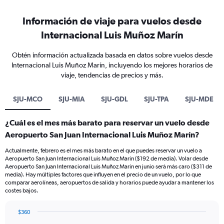
Información de viaje para vuelos desde
Internacional Luis Muñoz Marín
Obtén información actualizada basada en datos sobre vuelos desde
Internacional Luis Muñoz Marín, incluyendo los mejores horarios de
viaje, tendencias de precios y más.
SJU-MCO
SJU-MIA
SJU-GDL
SJU-TPA
SJU-MDE
¿Cuál es el mes más barato para reservar un vuelo desde
Aeropuerto San Juan Internacional Luis Muñoz Marín?
Actualmente, febrero es el mes más barato en el que puedes reservar un vuelo a
Aeropuerto San Juan Internacional Luis Muñoz Marín ($192 de media). Volar desde
Aeropuerto San Juan Internacional Luis Muñoz Marín en junio será más caro ($311 de
media). Hay múltiples factores que influyen en el precio de un vuelo, por lo que
comparar aerolíneas, aeropuertos de salida y horarios puede ayudar a mantener los
costes bajos.
$360
Bar
Chart