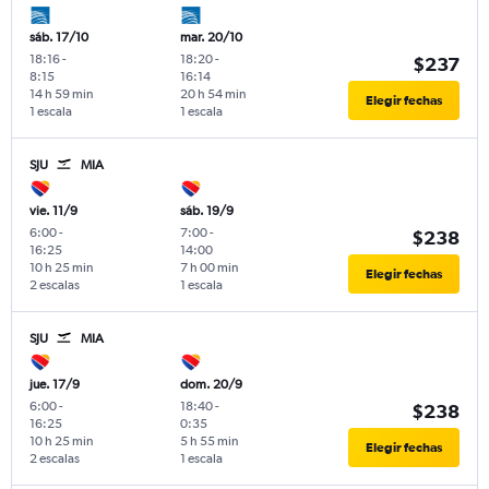
sáb. 17/10
mar. 20/10
18:16
-
18:20
-
$237
8:15
16:14
14 h 59 min
20 h 54 min
Elegir fechas
1 escala
1 escala
SJU
MIA
vie. 11/9
sáb. 19/9
6:00
-
7:00
-
$238
16:25
14:00
10 h 25 min
7 h 00 min
Elegir fechas
2 escalas
1 escala
SJU
MIA
jue. 17/9
dom. 20/9
6:00
-
18:40
-
$238
16:25
0:35
10 h 25 min
5 h 55 min
Elegir fechas
2 escalas
1 escala