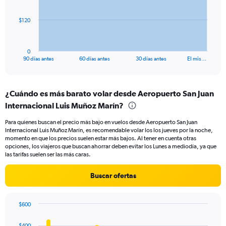
The
$120
chart
has
1
0
X
End
90 días antes
60 días antes
30 días antes
El mis…
of
axis
interactive
displaying
chart
categories.
¿Cuándo es más barato volar desde Aeropuerto San Juan
Range:
Internacional Luis Muñoz Marín?
91
categories.
Para quienes buscan el precio más bajo en vuelos desde Aeropuerto San Juan
The
Internacional Luis Muñoz Marín, es recomendable volar los los jueves por la noche,
chart
momento en que los precios suelen estar más bajos. Al tener en cuenta otras
has
opciones, los viajeros que buscan ahorrar deben evitar los Lunes a mediodía, ya que
1
las tarifas suelen ser las más caras.
Y
axis
Buscar ofertas
displaying
values.
Range:
$600
0
Bar
Chart
to
graphic.
chart
$400