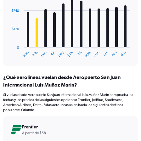
graphic.
chart
with
$240
12
bars.
$120
The
chart
has
0
1
mar.
jun.
sep.
dic.
ene.
abr.
jul.
oct.
feb.
may.
ago.
nov.
X
End
of
axis
interactive
displaying
chart
categories.
¿Qué aerolíneas vuelan desde Aeropuerto San Juan
Range:
Internacional Luis Muñoz Marín?
12
categories.
Si vuelas desde Aeropuerto San Juan Internacional Luis Muñoz Marín comprueba las
The
fechas y los precios de las siguientes opciones: Frontier, JetBlue, Southwest,
chart
American Airlines, Delta. Estas aerolíneas salen hacia los siguientes destinos
has
populares: Orlando.
1
Y
axis
Frontier
displaying
A partir de $58
values.