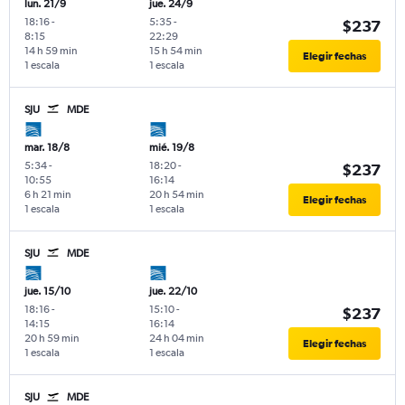
lun. 21/9
jue. 24/9
18:16
-
5:35
-
$237
8:15
22:29
14 h 59 min
15 h 54 min
Elegir fechas
1 escala
1 escala
SJU
MDE
mar. 18/8
mié. 19/8
5:34
-
18:20
-
$237
10:55
16:14
6 h 21 min
20 h 54 min
Elegir fechas
1 escala
1 escala
SJU
MDE
jue. 15/10
jue. 22/10
18:16
-
15:10
-
$237
14:15
16:14
20 h 59 min
24 h 04 min
Elegir fechas
1 escala
1 escala
SJU
MDE