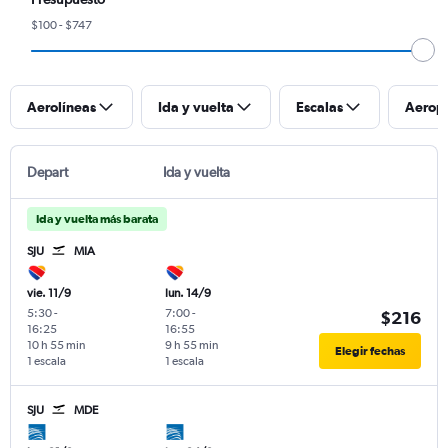
$100 - $747
Aerolíneas
Ida y vuelta
Escalas
Aerop
Depart
Ida y vuelta
Ida y vuelta más barata
SJU
MIA
vie. 11/9
lun. 14/9
5:30
-
7:00
-
$216
16:25
16:55
10 h 55 min
9 h 55 min
Elegir fechas
1 escala
1 escala
SJU
MDE