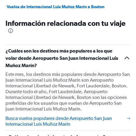
Vuelos de Internacional Luis Muñoz Marín a Boston
Vuelos de Internacional Luis Muñoz Marín a Charlotte
Información relacionada con tu viaje
Vuelos de Internacional Luis Muñoz Marín a Búfalo
Vuelos de Internacional Luis Muñoz Marín a Denver
Vuelos de Internacional Luis Muñoz Marín a Cleveland
Vuelos de Internacional Luis Muñoz Marín a Mineápolis
¿Cuáles son los destinos más populares a los que
volar desde Aeropuerto San Juan Internacional Luis
Muñoz Marín?
Este mes, los destinos más populares desde Aeropuerto San
Juan Internacional Luis Muñoz Marín son Aeropuerto
Internacional Libertad de Newark, Fort Lauderdale, Boston.
Durante todo el año, Fort Lauderdale, Aeropuerto
Internacional Libertad de Newark, Boston son las opciones
preferidas de los usuarios que vuelan de Aeropuerto San
Juan Internacional Luis Muñoz Marín.
Busca vuelos populares desde Aeropuerto San Juan
Internacional Luis Muñoz Marín