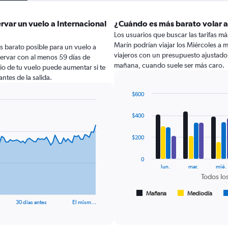
rvar un vuelo a Internacional
¿Cuándo es más barato volar a
Los usuarios que buscar las tarifas má
Marín podrían viajar los Miércoles a 
s barato posible para un vuelo a
viajeros con un presupuesto ajustado 
servar con al menos 59 días de
mañana, cuando suele ser más caro.
ecio de tu vuelo puede aumentar si te
ntes de la salida.
$600
Bar
Chart
graphic.
chart
$400
with
4
data
$200
series.
0
The
lun.
mar.
mié.
chart
Todos los
has
1
Mañana
Mediodía
End
of
X
30 días antes
El mism…
interactive
axis
chart
displaying