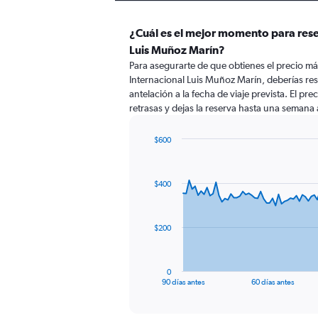
¿Cuál es el mejor momento para rese
Luis Muñoz Marín?
Para asegurarte de que obtienes el precio má
Internacional Luis Muñoz Marín, deberías re
antelación a la fecha de viaje prevista. El pr
retrasas y dejas la reserva hasta una semana a
$600
Chart
Chart
graphic.
with
91
$400
data
points.
The
$200
chart
has
1
0
X
End
90 días antes
60 días antes
of
axis
interactive
displaying
chart