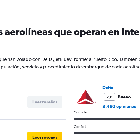
Todos
los
horarios
son
de
s aerolíneas que operan en Inte
salida.
Range:
7
categories.
The
 que han volado con Delta,JetBlueyFrontier a Puerto Rico. Tambié
chart
pulación, servicio y procedimiento de embarque de cada aerolín
has
1
Y
axis
Delta
displaying
Bueno
7,8
values.
Leer reseñas
Range:
8.490 opiniones
0
Comida
to
600.
Confort
Leer reseñas