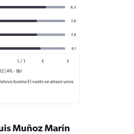
8,5
7,8
7,8
8,1
1
/
1
22
ATL
-
SJU
 estuvo buena El vuelo se atrasó unos
Luis Muñoz Marín