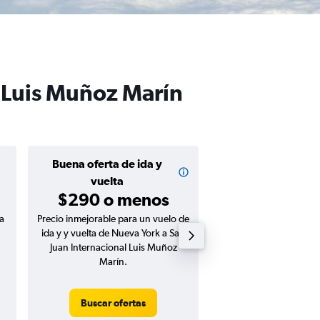
l Luis Muñoz Marín
Buena oferta de ida y
Buena oferta de
$156 o m
vuelta
$290 o menos
a
Precio inmejorable para un vuelo de
Precio inmejorable para
ida y y vuelta de Nueva York a San
ida de Nueva York a
Juan Internacional Luis Muñoz
Internacional Luis Mu
Marín.
Buscar ofertas
Buscar ofert