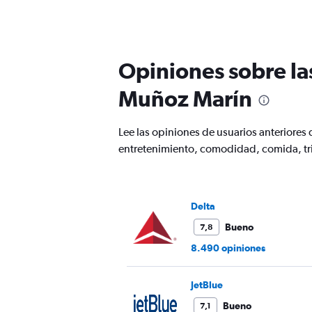
categories.
Range:
91
categories.
The
Opiniones sobre la
chart
has
Muñoz Marín
1
Y
axis
Lee las opiniones de usuarios anteriores
displaying
entretenimiento, comodidad, comida, tri
values.
Range:
0
to
600.
Delta
Bueno
7,8
8.490 opiniones
JetBlue
Bueno
7,1