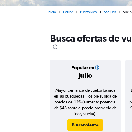
Inicio
Caribe
Puerto Rico
San Juan
Vuelo
Busca ofertas de v
Popular en
julio
Mayor demanda de vuelos basada
en las búsquedas. Posible subida de
precios del 12% (aumento potencial
p
de $48 sobre el precio promedio de
$
ida y vuelta).
Buscar ofertas