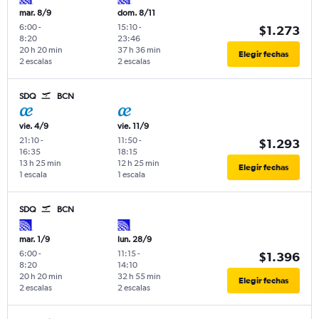
mar. 8/9
dom. 8/11
6:00
-
15:10
-
$1.273
8:20
23:46
20 h 20 min
37 h 36 min
Elegir fechas
2 escalas
2 escalas
SDQ
BCN
vie. 4/9
vie. 11/9
21:10
-
11:50
-
$1.293
16:35
18:15
13 h 25 min
12 h 25 min
Elegir fechas
1 escala
1 escala
SDQ
BCN
mar. 1/9
lun. 28/9
6:00
-
11:15
-
$1.396
8:20
14:10
20 h 20 min
32 h 55 min
Elegir fechas
2 escalas
2 escalas