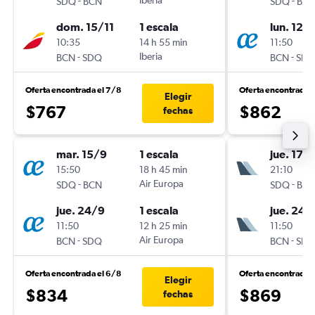
-
Iberia
-
SDQ
BCN
SDQ
BC
dom. 15/11
1 escala
lun. 12/
10:35
14 h 55 min
11:50
-
Iberia
-
BCN
SDQ
BCN
SD
Oferta encontrada el 7/8
Oferta encontrada 
Elegir
$767
$862
fechas
mar. 15/9
1 escala
jue. 17/
15:50
18 h 45 min
21:10
-
Air Europa
-
SDQ
BCN
SDQ
BC
jue. 24/9
1 escala
jue. 24/
11:50
12 h 25 min
11:50
-
Air Europa
-
BCN
SDQ
BCN
SD
Oferta encontrada el 6/8
Oferta encontrada 
Elegir
$834
$869
fechas