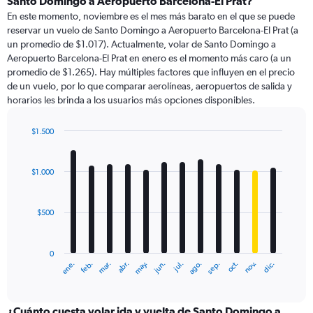
Santo Domingo a Aeropuerto Barcelona-El Prat?
91
En este momento, noviembre es el mes más barato en el que se puede
categories.
reservar un vuelo de Santo Domingo a Aeropuerto Barcelona-El Prat (a
The
un promedio de $1.017). Actualmente, volar de Santo Domingo a
chart
Aeropuerto Barcelona-El Prat en enero es el momento más caro (a un
has
promedio de $1.265). Hay múltiples factores que influyen en el precio
1
de un vuelo, por lo que comparar aerolíneas, aeropuertos de salida y
Y
horarios les brinda a los usuarios más opciones disponibles.
axis
displaying
values.
$1.500
Range:
Bar
Chart
0
graphic.
chart
with
to
$1.000
12
1800.
bars.
$500
The
chart
has
0
1
ene.
feb.
mar.
abr.
may.
jun.
jul.
ago.
sep.
oct.
nov.
dic.
X
End
of
axis
interactive
displaying
chart
categories.
¿Cuánto cuesta volar ida y vuelta de Santo Domingo a