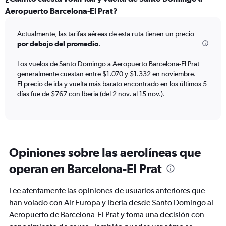
Range:
Aeropuerto Barcelona-El Prat?
12
categories.
Actualmente, las tarifas aéreas de esta ruta tienen un precio
The
por debajo del promedio
.
chart
has
Los vuelos de Santo Domingo a Aeropuerto Barcelona-El Prat
1
generalmente cuestan entre $1.070 y $1.332 en noviembre.
Y
axis
El precio de ida y vuelta más barato encontrado en los últimos 5
displaying
días fue de $767 con Iberia (del 2 nov. al 15 nov.).
values.
Range:
0
to
1500.
Opiniones sobre las aerolíneas que
operan en Barcelona-El Prat
Lee atentamente las opiniones de usuarios anteriores que
han volado con Air Europa y Iberia desde Santo Domingo al
Aeropuerto de Barcelona-El Prat y toma una decisión con