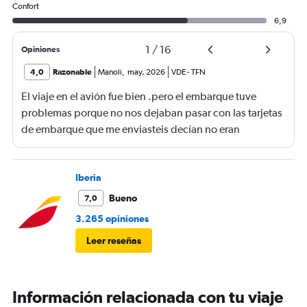
Confort
6,9
1
/
16
Opiniones
4,0
Razonable
Manoli
,
may. 2026
VDE
-
TFN
El viaje en el avión fue bien .pero el embarque tuve
problemas porque no nos dejaban pasar con las tarjetas
de embarque que me enviasteis decían no eran
completas nonponia vuelo y querían los billetes y yo no
los tenía casi perdemos el vuelo.suerte de una chica que
nos dejó pasar
Iberia
Bueno
7,0
3.265 opiniones
Leer reseñas
Información relacionada con tu viaje