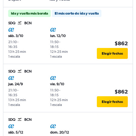
Ida y vuelta más barata
El más corto de ida y vuelta
SDQ
BCN
sáb. 3/10
lun. 12/10
21:10
-
11:50
-
$862
16:35
18:15
13 h 25 min
12 h 25 min
Elegir fechas
1 escala
1 escala
SDQ
BCN
jue. 24/9
vie. 9/10
21:10
-
11:50
-
$862
16:35
18:15
13 h 25 min
12 h 25 min
Elegir fechas
1 escala
1 escala
SDQ
BCN
sáb. 5/12
dom. 20/12