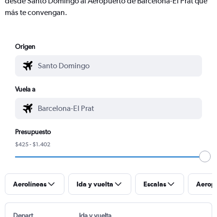
desde Santo Domingo al Aeropuerto de Barcelona-El Prat que
más te convengan.
Origen
Vuela a
Presupuesto
$425 - $1.402
Aerolíneas
Ida y vuelta
Escalas
Aerop
Depart
Ida y vuelta