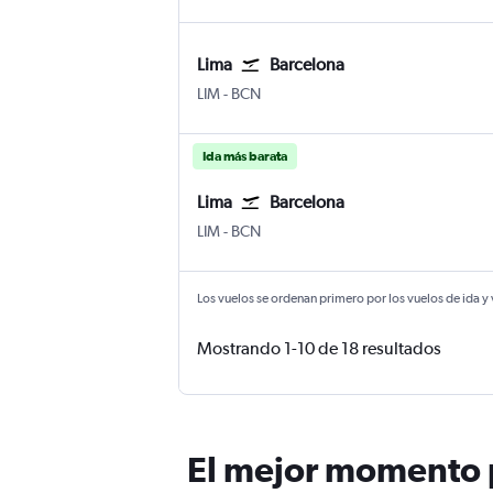
Lima
Barcelona
Lima Internacional Jorge Chávez
Barcelona-El Prat
LIM
-
BCN
Ida más barata
Lima
Barcelona
Lima Internacional Jorge Chávez
Barcelona-El Prat
LIM
-
BCN
Los vuelos se ordenan primero por los vuelos de ida y
Mostrando 1-10 de 18 resultados
El mejor momento p