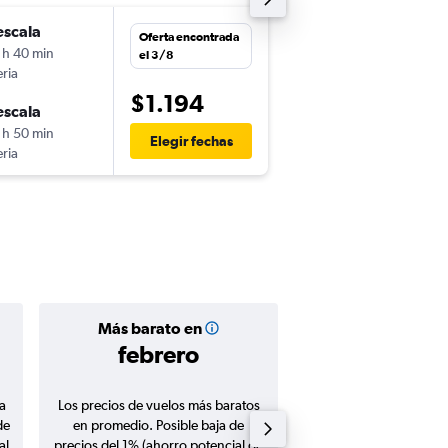
escala
sáb. 19/12
Oferta encontrada
 h 40 min
0:20
el 3/8
eria
-
LIM
BCN
$1.194
escala
dom. 3/1
 h 50 min
13:30
Elegir fechas
eria
-
BCN
LIM
Más barato en
Precio prom
febrero
$1.29
a
Los precios de vuelos más baratos
Promedio de vuelos de 
de
en promedio. Posible baja de
en agosto 20
al
precios del 1% (ahorro potencial de