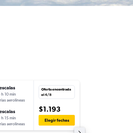
escalas
sáb. 24/10
Oferta encontrada
 h 10 min
23:05
el 4/8
rias aerolíneas
-
LIM
BCN
$1.193
escalas
lun. 9/11
 h 15 min
11:00
Elegir fechas
rias aerolíneas
-
BCN
LIM