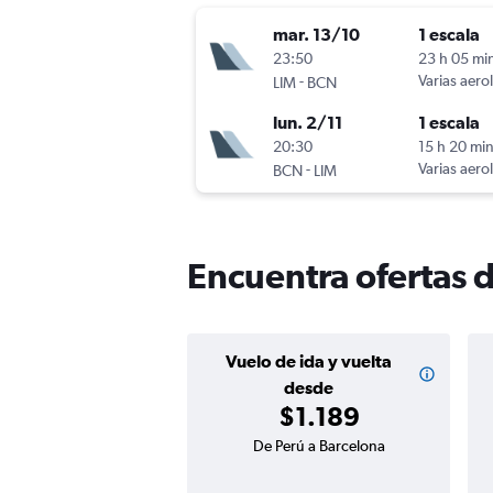
mar. 13/10
1 escala
23:50
23 h 05 mi
-
Varias aero
LIM
BCN
lun. 2/11
1 escala
20:30
15 h 20 mi
-
Varias aero
BCN
LIM
Encuentra ofertas 
Vuelo de ida y vuelta
desde
$1.189
De Perú a Barcelona