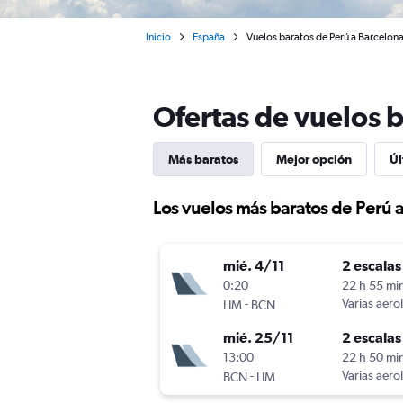
Inicio
España
Vuelos baratos de Perú a Barcelon
Ofertas de vuelos 
Más baratos
Mejor opción
Úl
Los vuelos más baratos de Perú 
mié. 4/11
2 escalas
0:20
22 h 55 mi
-
Varias aero
LIM
BCN
mié. 25/11
2 escalas
13:00
22 h 50 mi
-
Varias aero
BCN
LIM