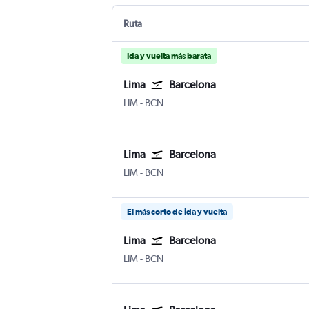
Ruta
Ida y vuelta más barata
Lima
Barcelona
Lima Internacional Jorge Chávez
Barcelona-El Prat
LIM
-
BCN
Lima
Barcelona
Lima Internacional Jorge Chávez
Barcelona-El Prat
LIM
-
BCN
El más corto de ida y vuelta
Lima
Barcelona
Lima Internacional Jorge Chávez
Barcelona-El Prat
LIM
-
BCN