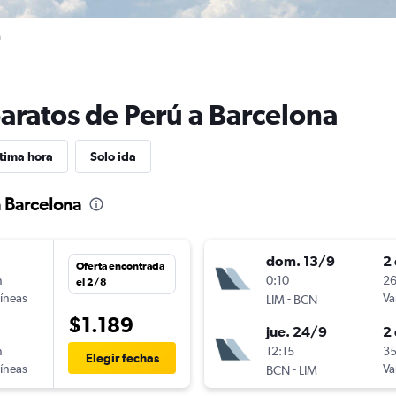
a
baratos de Perú a Barcelona
tima hora
Solo ida
a Barcelona
dom. 13/9
2 
Oferta encontrada
n
0:10
26
el 2/8
líneas
-
Va
LIM
BCN
$1.189
jue. 24/9
2 
n
12:15
35
Elegir fechas
líneas
-
Va
BCN
LIM