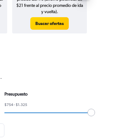
o
$21 frente al precio promedio de ida
y vuelta).
Buscar ofertas
Buscar ofert
.
Presupuesto
$754 - $1.325