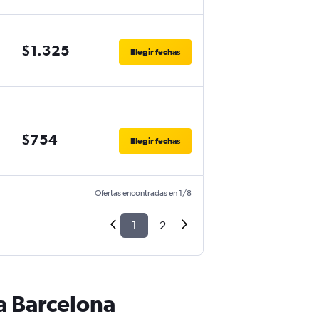
$1.325
Elegir fechas
$754
Elegir fechas
Ofertas encontradas en 1/8
1
2
a Barcelona