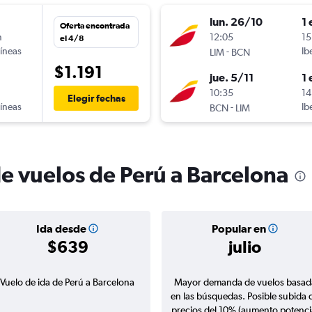
lun. 26/10
1 
Oferta encontrada
n
12:05
15
el 4/8
líneas
-
Ib
LIM
BCN
$1.191
jue. 5/11
1 
n
10:35
14
Elegir fechas
líneas
-
Ib
BCN
LIM
de vuelos de Perú a Barcelona
Ida desde
Popular en
$639
julio
Vuelo de ida de Perú a Barcelona
Mayor demanda de vuelos basad
en las búsquedas. Posible subida 
precios del 10% (aumento potenci