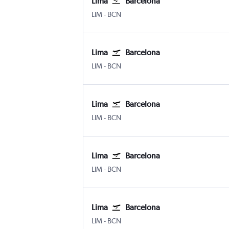
Lima
Barcelona
Lima Internacional Jorge Chávez
Barcelona-El Prat
LIM
-
BCN
Lima
Barcelona
Lima Internacional Jorge Chávez
Barcelona-El Prat
LIM
-
BCN
Lima
Barcelona
Lima Internacional Jorge Chávez
Barcelona-El Prat
LIM
-
BCN
Lima
Barcelona
Lima Internacional Jorge Chávez
Barcelona-El Prat
LIM
-
BCN
Lima
Barcelona
Lima Internacional Jorge Chávez
Barcelona-El Prat
LIM
-
BCN