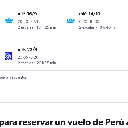
mié. 16/9
mié. 14/10
20:20
-
22:45
6:20
-
18:00
2 escalas
19 h 25 min
2 escalas
18 h 40 min
mié. 23/9
23:05
-
8:20
2 escalas
26 h 15 min
 vuelta más baratos.
ara reservar un vuelo de Perú 