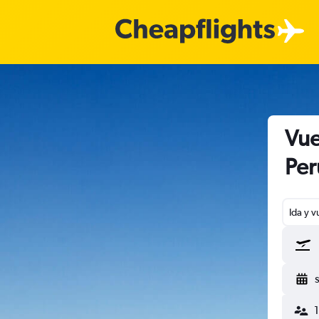
Vue
Per
Ida y v