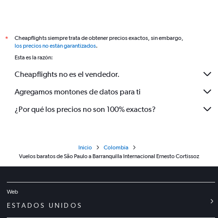
Cheapflights siempre trata de obtener precios exactos, sin embargo,
*
los precios no están garantizados
.
Esta es la razón:
Cheapflights no es el vendedor.
Agregamos montones de datos para ti
¿Por qué los precios no son 100% exactos?
Inicio
Colombia
Vuelos baratos de São Paulo a Barranquilla Internacional Ernesto Cortissoz
Web
ESTADOS UNIDOS