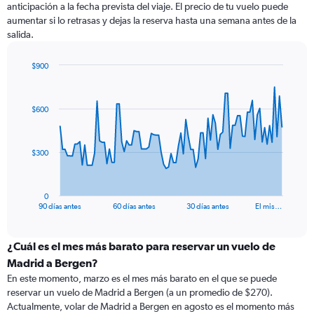
anticipación a la fecha prevista del viaje. El precio de tu vuelo puede
aumentar si lo retrasas y dejas la reserva hasta una semana antes de la
salida.
$900
Chart
Chart
graphic.
with
91
$600
data
points.
The
$300
chart
has
1
0
X
End
90 días antes
60 días antes
30 días antes
El mis…
of
axis
interactive
displaying
chart
categories.
¿Cuál es el mes más barato para reservar un vuelo de
Range:
Madrid a Bergen?
91
En este momento, marzo es el mes más barato en el que se puede
categories.
reservar un vuelo de Madrid a Bergen (a un promedio de $270).
The
Actualmente, volar de Madrid a Bergen en agosto es el momento más
chart