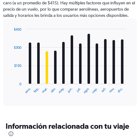
caro (a un promedio de $415). Hay múltiples factores que influyen en el
has
precio de un vuelo, por lo que comparar aerolíneas, aeropuertos de
1
salida y horarios les brinda a los usuarios más opciones disponibles.
Y
axis
displaying
$450
values.
Bar
Chart
Range:
graphic.
chart
with
0
$300
12
to
bars.
900.
$150
The
chart
has
0
1
ene.
feb.
mar.
abr.
may.
jun.
jul.
ago.
sep.
oct.
nov.
dic.
X
End
of
axis
interactive
displaying
chart
categories.
Range:
12
Información relacionada con tu viaje
categories.
The
chart