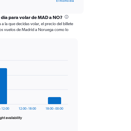
El mismo día
l día para volar de MAD a NO?
 la que decidas volar, el precio del billete
los vuelos de Madrid a Noruega como lo
- 12:00
12:00 - 18:00
18:00 - 00:00
ight availability