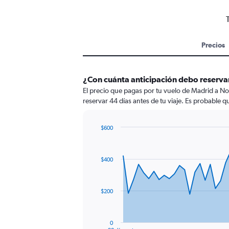
Precios
¿Con cuánta anticipación debo reserva
El precio que pagas por tu vuelo de Madrid a No
reservar 44 días antes de tu viaje. Es probable q
$600
Chart
Chart
graphic.
with
91
$400
data
points.
The
$200
chart
has
1
0
End