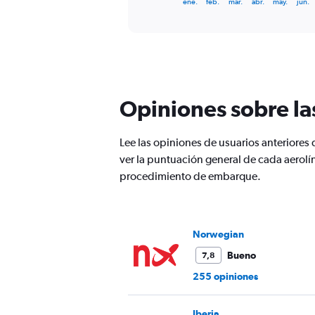
X
ene.
feb.
mar.
abr.
may.
jun.
of
axis
interactive
displaying
chart
categories.
Range:
12
categories.
The
Opiniones sobre la
chart
has
1
Lee las opiniones de usuarios anterior
Y
ver la puntuación general de cada aerolí
axis
displaying
procedimiento de embarque.
values.
Range:
0
to
Norwegian
360.
Bueno
7,8
255 opiniones
Iberia