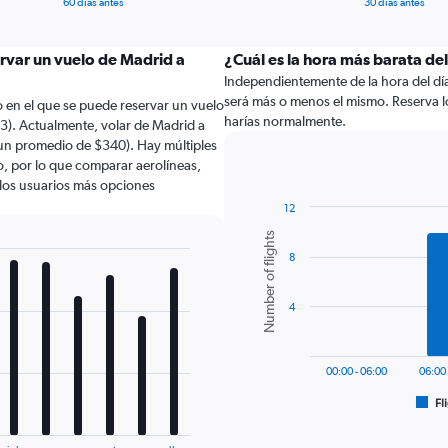
60 días antes
30 días antes
ervar un vuelo de Madrid a
¿Cuál es la hora más barata de
Independientemente de la hora del día a
será más o menos el mismo. Reserva 
 en el que se puede reservar un vuelo
harías normalmente.
). Actualmente, volar de Madrid a
 un promedio de $340). Hay múltiples
lo, por lo que comparar aerolíneas,
a los usuarios más opciones
12
Bar
Chart
Number of flights
graphic.
chart
8
with
6
bars.
4
The
chart
has
00:00 - 06:00
06:00 
1
Fl
X
End
of
axis
interactive
displaying
chart