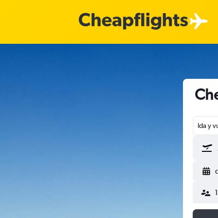
Che
Ida y v