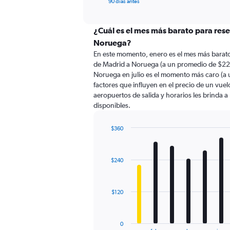
X
90 días antes
of
axis
interactive
displaying
chart
categories.
¿Cuál es el mes más barato para res
Range:
Noruega?
91
En este momento, enero es el mes más barato
categories.
de Madrid a Noruega (a un promedio de $223
The
Noruega en julio es el momento más caro (a
chart
factores que influyen en el precio de un vue
has
aeropuertos de salida y horarios les brinda 
1
disponibles.
Y
axis
displaying
$360
values.
Bar
Chart
Range:
graphic.
chart
with
0
$240
12
to
bars.
600.
The
$120
chart
has
1
0
End