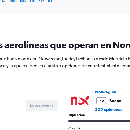
jul.
ago.
sep.
oct.
nov.
dic.
categories.
Range:
6
categories.
The
chart
has
s aerolíneas que operan en No
1
Y
axis
es que han volado con Norwegian,IberiayLufthansa desde Madrid a
displaying
Number
nea y la que reciben en cuanto a opciones de entretenimiento, com
of
flights.
Range:
0
Norwegian
to
12.
Bueno
7,8
Leer reseñas
255 opiniones
Tripulación
Comida