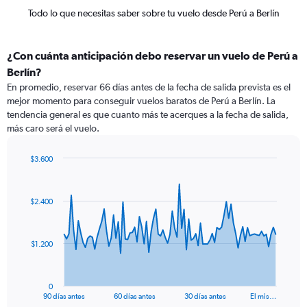
Todo lo que necesitas saber sobre tu vuelo desde Perú a Berlín
¿Con cuánta anticipación debo reservar un vuelo de Perú a
Berlín?
En promedio, reservar 66 días antes de la fecha de salida prevista es el
mejor momento para conseguir vuelos baratos de Perú a Berlín. La
tendencia general es que cuanto más te acerques a la fecha de salida,
más caro será el vuelo.
$3.600
Chart
Chart
graphic.
with
91
$2.400
data
points.
The
$1.200
chart
has
1
0
X
End
90 días antes
60 días antes
30 días antes
El mis…
of