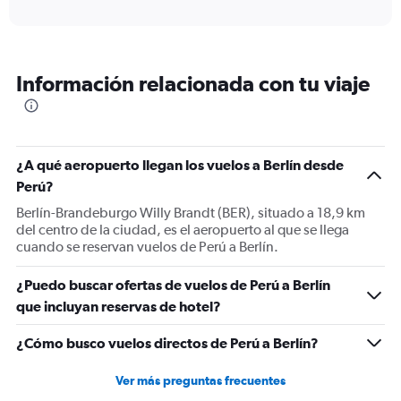
axis
interactive
displaying
chart
categories.
Range:
12
Información relacionada con tu viaje
categories.
The
chart
has
1
¿A qué aeropuerto llegan los vuelos a Berlín desde
Y
Perú?
axis
displaying
Berlín-Brandeburgo Willy Brandt (BER), situado a 18,9 km
values.
del centro de la ciudad, es el aeropuerto al que se llega
Range:
cuando se reservan vuelos de Perú a Berlín.
0
to
¿Puedo buscar ofertas de vuelos de Perú a Berlín
1800.
que incluyan reservas de hotel?
¿Cómo busco vuelos directos de Perú a Berlín?
Ver más preguntas frecuentes