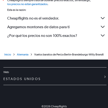
Cheapflights siempre trata de obtener precios exactos, sin embargo,
*
los precios no están garantizados
.
Esta es la razón:
Cheapflights no es el vendedor.
Agregamos montones de datos para ti
¿Por qué los precios no son 100% exactos?
Inicio
Alemania
Vuelos baratos de Perú a Berlín-Brandeburgo Willy Brandt
Web
ESTADOS UNIDOS
©
2026
Cheapflights