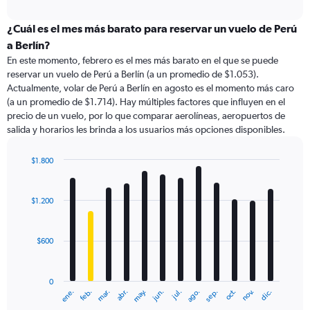
axis
interactive
displaying
chart
categories.
¿Cuál es el mes más barato para reservar un vuelo de Perú
Range:
a Berlín?
91
En este momento, febrero es el mes más barato en el que se puede
categories.
reservar un vuelo de Perú a Berlín (a un promedio de $1.053).
The
Actualmente, volar de Perú a Berlín en agosto es el momento más caro
chart
(a un promedio de $1.714). Hay múltiples factores que influyen en el
has
precio de un vuelo, por lo que comparar aerolíneas, aeropuertos de
1
salida y horarios les brinda a los usuarios más opciones disponibles.
Y
axis
displaying
$1.800
values.
Bar
Chart
Range:
graphic.
chart
with
0
$1.200
12
to
bars.
3600.
$600
The
chart
has
0
1
ene.
feb.
mar.
abr.
may.
jun.
jul.
ago.
sep.
oct.
nov.
dic.
X
End
of