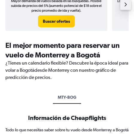
Mayor demanda de vuelos basada en las búsquedas. Posible
Los precio
subida de precios del 5% (aumento potencial de $18 sobre el
de precio
precio promedio de ida y vuelta).
Buscar ofertas
El mejor momento para reservar un
vuelo de Monterrey a Bogotá
¿Tienes un calendario flexible? Descubre la época ideal para
volar a Bogotádesde Monterrey con nuestro gráfico de
predicción de precios.
MTY-BOG
Información de Cheapflights
Todo lo que necesitas saber sobre tu vuelo desde Monterrey a Bogotá