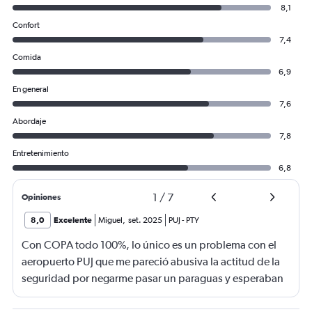
8,1
Confort
7,4
Comida
6,9
En general
7,6
Abordaje
7,8
Entretenimiento
6,8
1
/
7
Opiniones
8,0
Excelente
Miguel
,
set. 2025
PUJ
-
PTY
Con COPA todo 100%, lo único es un problema con el
aeropuerto PUJ que me pareció abusiva la actitud de la
seguridad por negarme pasar un paraguas y esperaban
que lo despache en mostrador de COPA como si fuese
un equipaje. Lo más insólito es que dejaban pasar a