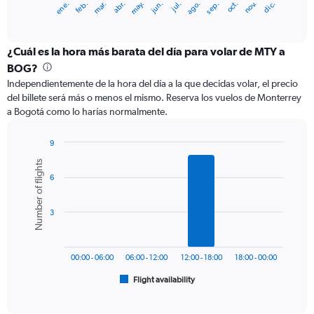
ene.
feb.
mar.
abr.
may.
jun.
jul.
ago.
sep.
oct.
nov.
dic.
X
End
of
axis
interactive
displaying
chart
categories.
¿Cuál es la hora más barata del día para volar de MTY a
Range:
BOG?
12
Independientemente de la hora del día a la que decidas volar, el precio
categories.
del billete será más o menos el mismo. Reserva los vuelos de Monterrey
The
a Bogotá como lo harías normalmente.
chart
has
1
9
Y
Bar
Chart
Number of flights
graphic.
chart
axis
6
with
displaying
6
values.
bars.
Range:
3
0
The
to
chart
450.
has
00:00 - 06:00
06:00 - 12:00
12:00 - 18:00
18:00 - 00:00
1
Flight availability
X
End
of
axis
interactive
displaying
chart