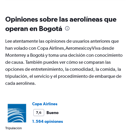
categories.
Range:
6
Opiniones sobre las aerolíneas que
categories.
The
operan en Bogotá
chart
has
Lee atentamente las opiniones de usuarios anteriores que
1
Y
han volado con Copa Airlines,AeromexicoyViva desde
axis
Monterrey a Bogotá y toma una decisión con conocimiento
displaying
de causa. También puedes ver cómo se comparan las
Number
opciones de entretenimiento, la comodidad, la comida, la
of
flights.
tripulación, el servicio y el procedimiento de embarque de
Range:
cada aerolínea.
0
to
9.
Copa Airlines
Bueno
7,6
1.564 opiniones
Tripulación