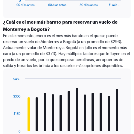
0
X
End
90 días antes
60 días antes
30 días antes
El mis…
of
axis
interactive
displaying
chart
categories.
¿Cuál es el mes más barato para reservar un vuelo de
Range:
Monterrey a Bogotá?
91
En este momento, enero es el mes más barato en el que se puede
categories.
reservar un vuelo de Monterrey a Bogotá (a un promedio de $293).
The
Actualmente, volar de Monterrey a Bogotá en julio es el momento más
chart
caro (a un promedio de $373). Hay múltiples factores que influyen en el
has
precio de un vuelo, por lo que comparar aerolíneas, aeropuertos de
1
salida y horarios les brinda a los usuarios más opciones disponibles.
Y
axis
displaying
$450
values.
Bar
Chart
Range:
graphic.
chart
with
0
$300
12
to
bars.
900.
$150
The
chart
has
0
1