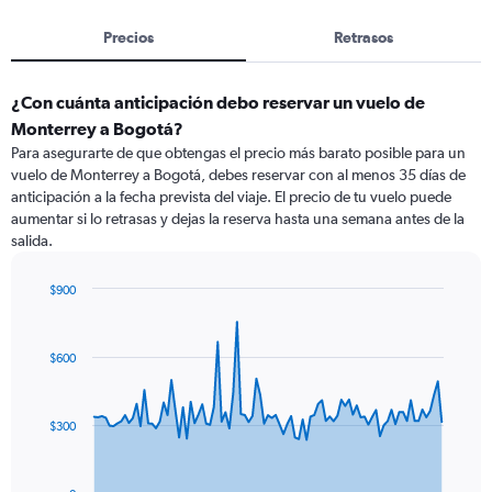
Precios
Retrasos
¿Con cuánta anticipación debo reservar un vuelo de
Monterrey a Bogotá?
Para asegurarte de que obtengas el precio más barato posible para un
vuelo de Monterrey a Bogotá, debes reservar con al menos 35 días de
anticipación a la fecha prevista del viaje. El precio de tu vuelo puede
aumentar si lo retrasas y dejas la reserva hasta una semana antes de la
salida.
$900
Chart
Chart
graphic.
with
91
$600
data
points.
The
$300
chart
has
1