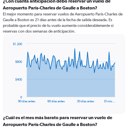
¿Con cuánta anticipación debo reservar un vuelo de
Aeropuerto París-Charles de Gaulle a Boston?
El mejor momento para reservar vuelos de Aeropuerto París-Charles de
Gaulle a Boston es 21 días antes de la fecha de salida deseada. Es
probable que el precio de tu vuelo aumente considerablemente si
reservas con dos semanas de anticipación.
$1.200
Chart
Chart
graphic.
with
91
$800
data
points.
The
$400
chart
has
1
0
X
End
90 días antes
60 días antes
30 días antes
El mis…
of
axis
interactive
displaying
chart
categories.
¿Cuál es el mes más barato para reservar un vuelo de
Range:
Aeropuerto París-Charles de Gaulle a Boston?
91