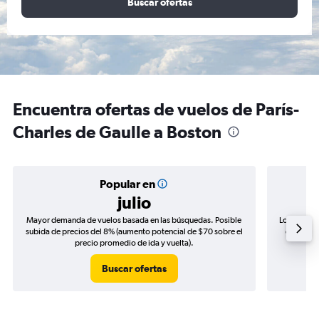
Buscar ofertas
Encuentra ofertas de vuelos de París-
Charles de Gaulle a Boston
Popular en
julio
Mayor demanda de vuelos basada en las búsquedas. Posible
Los precio
subida de precios del 8% (aumento potencial de $70 sobre el
de precio
precio promedio de ida y vuelta).
Buscar ofertas