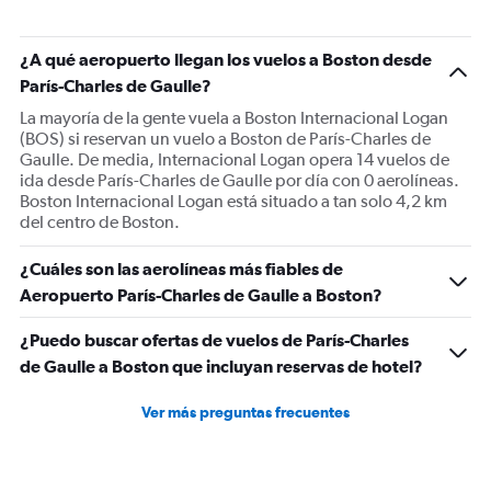
chart
has
1
¿A qué aeropuerto llegan los vuelos a Boston desde
Y
París-Charles de Gaulle?
axis
displaying
La mayoría de la gente vuela a Boston Internacional Logan
Number
(BOS) si reservan un vuelo a Boston de París-Charles de
of
Gaulle. De media, Internacional Logan opera 14 vuelos de
flights.
ida desde París-Charles de Gaulle por día con 0 aerolíneas.
Range:
Boston Internacional Logan está situado a tan solo 4,2 km
0
del centro de Boston.
to
60.
¿Cuáles son las aerolíneas más fiables de
Aeropuerto París-Charles de Gaulle a Boston?
¿Puedo buscar ofertas de vuelos de París-Charles
de Gaulle a Boston que incluyan reservas de hotel?
Ver más preguntas frecuentes