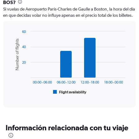
Range:
BOS?
12
Si vuelas de Aeropuerto París-Charles de Gaulle a Boston, la hora del día
categories.
en que decidas volar no influye apenas en el precio total de los billetes.
The
chart
has
60
1
Bar
Chart
Number of flights
Y
graphic.
chart
axis
40
with
6
displaying
bars.
values.
20
Range:
The
0
chart
to
has
1200.
00:00 - 06:00
06:00 - 12:00
12:00 - 18:00
18:00 - 00:00
1
Flight availability
X
End
of
axis
interactive
displaying
chart
categories.
Range:
6
Información relacionada con tu viaje
categories.
The