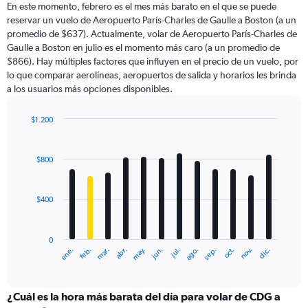
En este momento, febrero es el mes más barato en el que se puede
categories.
reservar un vuelo de Aeropuerto París-Charles de Gaulle a Boston (a un
The
promedio de $637). Actualmente, volar de Aeropuerto París-Charles de
chart
Gaulle a Boston en julio es el momento más caro (a un promedio de
has
$866). Hay múltiples factores que influyen en el precio de un vuelo, por
1
lo que comparar aerolíneas, aeropuertos de salida y horarios les brinda
Y
a los usuarios más opciones disponibles.
axis
displaying
values.
$1.200
Range:
Bar
Chart
0
graphic.
chart
with
to
$800
12
1200.
bars.
$400
The
chart
has
0
1
ene.
feb.
mar.
abr.
may.
jun.
jul.
ago.
sep.
oct.
nov.
dic.
X
End
of
axis
interactive
displaying
chart
categories.
¿Cuál es la hora más barata del día para volar de CDG a