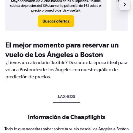
Mayor demanda de vuelos basada en las búsquedas. Posible
Los precio
subida de precios del 13% (aumento potencial de $61 sobre el
de precio
precio promedio de ida y vuelta).
Buscar ofertas
El mejor momento para reservar un
vuelo de Los Ángeles a Boston
¿Tienes un calendario flexible? Descubre la época ideal para
volar a Bostondesde Los Ángeles con nuestro gráfico de
predicción de precios.
LAX-BOS
Información de Cheapflights
Todo lo que necesitas saber sobre tu vuelo desde Los Ángeles a Boston