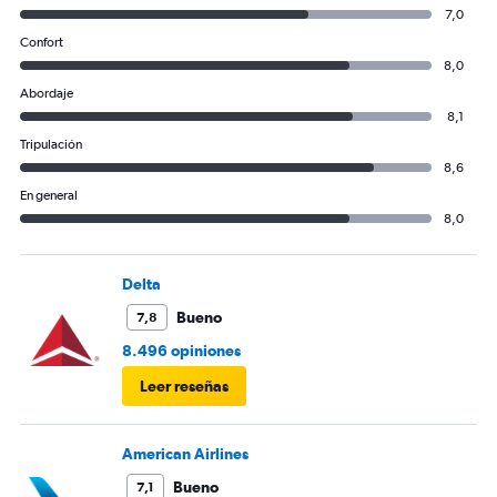
7,0
Confort
8,0
Abordaje
8,1
Tripulación
8,6
En general
8,0
Delta
Bueno
7,8
8.496 opiniones
Leer reseñas
American Airlines
Bueno
7,1