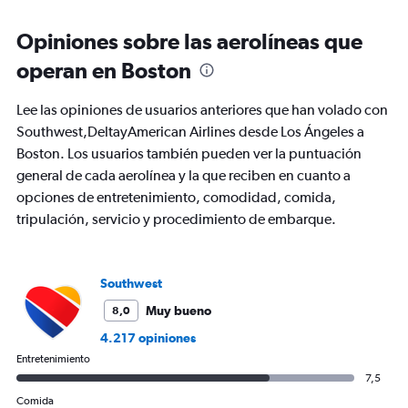
categories.
Range:
Opiniones sobre las aerolíneas que
6
categories.
operan en Boston
The
chart
Lee las opiniones de usuarios anteriores que han volado con
has
2
Southwest,DeltayAmerican Airlines desde Los Ángeles a
Y
Boston. Los usuarios también pueden ver la puntuación
axes
general de cada aerolínea y la que reciben en cuanto a
displaying
opciones de entretenimiento, comodidad, comida,
Avg.
Price
tripulación, servicio y procedimiento de embarque.
and
Number
of
flights.
Southwest
Muy bueno
8,0
4.217 opiniones
Entretenimiento
7,5
Comida