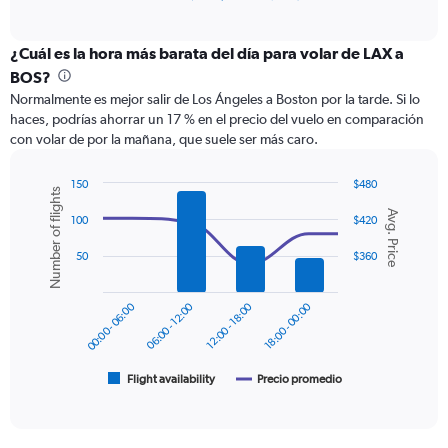
of
axis
interactive
displaying
chart
categories.
¿Cuál es la hora más barata del día para volar de LAX a
Range:
BOS?
12
Normalmente es mejor salir de Los Ángeles a Boston por la tarde. Si lo
categories.
haces, podrías ahorrar un 17 % en el precio del vuelo en comparación
The
con volar de por la mañana, que suele ser más caro.
chart
has
1
150
$480
Number of flights
Y
Combination
Chart
Avg. Price
graphic.
chart
axis
100
$420
with
displaying
2
50
$360
values.
data
Range:
series.
0
00:00 - 06:00
06:00 - 12:00
12:00 - 18:00
18:00 - 00:00
to
The
600.
chart
has
1
Flight availability
Precio promedio
End
of
X
interactive
axis
chart
displaying