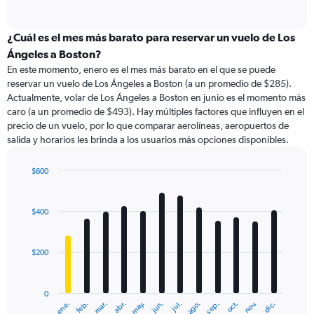
of
axis
interactive
displaying
chart
categories.
¿Cuál es el mes más barato para reservar un vuelo de Los
Range:
Ángeles a Boston?
91
En este momento, enero es el mes más barato en el que se puede
categories.
reservar un vuelo de Los Ángeles a Boston (a un promedio de $285).
The
Actualmente, volar de Los Ángeles a Boston en junio es el momento más
chart
caro (a un promedio de $493). Hay múltiples factores que influyen en el
has
precio de un vuelo, por lo que comparar aerolíneas, aeropuertos de
1
salida y horarios les brinda a los usuarios más opciones disponibles.
Y
axis
displaying
$600
values.
Bar
Chart
Range:
graphic.
chart
with
0
$400
12
to
bars.
600.
$200
The
chart
has
0
1
ene.
abr.
jul.
oct.
mar.
jun.
sep.
dic.
feb.
may.
ago.
nov.
X
End