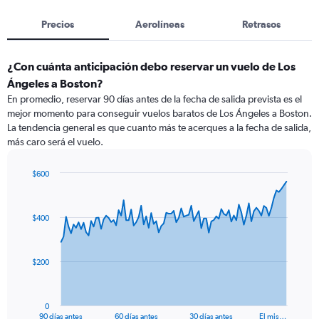
Precios
Aerolíneas
Retrasos
¿Con cuánta anticipación debo reservar un vuelo de Los
Ángeles a Boston?
En promedio, reservar 90 días antes de la fecha de salida prevista es el
mejor momento para conseguir vuelos baratos de Los Ángeles a Boston.
La tendencia general es que cuanto más te acerques a la fecha de salida,
más caro será el vuelo.
$600
Chart
Chart
graphic.
with
91
$400
data
points.
The
$200
chart
has
1
0
X
End
90 días antes
60 días antes
30 días antes
El mis…