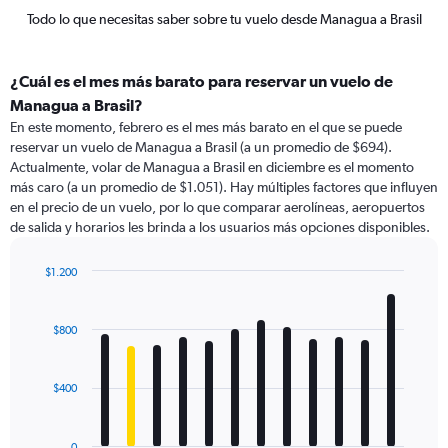
Todo lo que necesitas saber sobre tu vuelo desde Managua a Brasil
¿Cuál es el mes más barato para reservar un vuelo de
Managua a Brasil?
En este momento, febrero es el mes más barato en el que se puede
reservar un vuelo de Managua a Brasil (a un promedio de $694).
Actualmente, volar de Managua a Brasil en diciembre es el momento
más caro (a un promedio de $1.051). Hay múltiples factores que influyen
en el precio de un vuelo, por lo que comparar aerolíneas, aeropuertos
de salida y horarios les brinda a los usuarios más opciones disponibles.
$1.200
Bar
Chart
graphic.
chart
with
$800
12
bars.
$400
The
chart
has
0