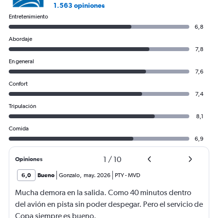
1.563 opiniones
Entretenimiento
6,8
Abordaje
7,8
En general
7,6
Confort
7,4
Tripulación
8,1
Comida
6,9
1
/
10
Opiniones
6,0
Bueno
Gonzalo
,
may. 2026
PTY
-
MVD
Mucha demora en la salida. Como 40 minutos dentro
del avión en pista sin poder despegar. Pero el servicio de
Copa siempre es bueno.