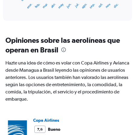
1
ene.
feb.
mar.
abr.
may.
jun.
jul.
ago.
sep.
oct.
nov.
dic.
X
End
of
axis
interactive
displaying
chart
categories.
Range:
12
Opiniones sobre las aerolíneas que
categories.
The
operan en Brasil
chart
has
Hazte una idea de cómo es volar con Copa Airlines y Avianca
1
Y
desde Managua a Brasil leyendo las opiniones de usuarios
axis
anteriores. Los usuarios también han valorado las aerolíneas
displaying
según las opciones de entretenimiento, la comodidad, la
values.
comida, la tripulación, el servicio y el procedimiento de
Range:
0
embarque.
to
1200.
Copa Airlines
Bueno
7,6