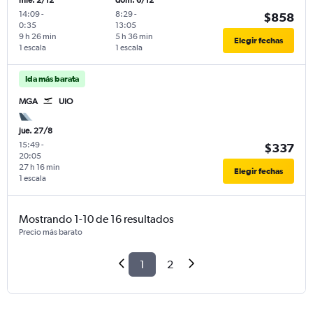
mié. 2/12
dom. 6/12
14:09
-
8:29
-
$858
0:35
13:05
9 h 26 min
5 h 36 min
Elegir fechas
1 escala
1 escala
Ida más barata
MGA
UIO
jue. 27/8
15:49
-
$337
20:05
27 h 16 min
Elegir fechas
1 escala
Mostrando 1-10 de 16 resultados
Precio más barato
1
2