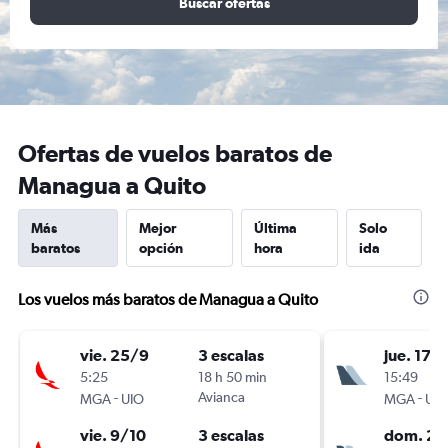
Buscar ofertas
Ofertas de vuelos baratos de
Managua a Quito
Más
Mejor
Última
Solo
baratos
opción
hora
ida
Los vuelos más baratos de Managua a Quito
vie. 25/9
3 escalas
jue. 17/
5:25
18 h 50 min
15:49
-
Avianca
-
MGA
UIO
MGA
UIO
vie. 9/10
3 escalas
dom. 20