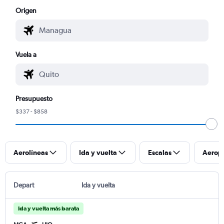
Origen
Vuela a
Presupuesto
$337 - $858
Aerolíneas
Ida y vuelta
Escalas
Aerop
Depart
Ida y vuelta
Ida y vuelta más barata