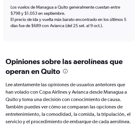
chart
Los vuelos de Managua a Quito generalmente cuestan entre
has
$798 y $1.053 en septiembre.
1
El precio de ida y vuelta más barato encontrado en los últimos 5
Y
días fue de $689 con Avianca (del 25 set. al 9 oct.).
axis
displaying
values.
Range:
0
to
Opiniones sobre las aerolíneas que
1200.
operan en Quito
Lee atentamente las opiniones de usuarios anteriores que
han volado con Copa Airlines y Avianca desde Managua a
Quito y toma una decisión con conocimiento de causa.
También puedes ver cómo se comparan las opciones de
entretenimiento, la comodidad, la comida, la tripulación, el
servicio y el procedimiento de embarque de cada aerolínea.