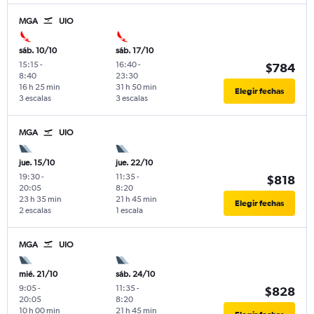
MGA
UIO
sáb. 10/10
sáb. 17/10
15:15
-
16:40
-
$784
8:40
23:30
16 h 25 min
31 h 50 min
Elegir fechas
3 escalas
3 escalas
MGA
UIO
jue. 15/10
jue. 22/10
19:30
-
11:35
-
$818
20:05
8:20
23 h 35 min
21 h 45 min
Elegir fechas
2 escalas
1 escala
MGA
UIO
mié. 21/10
sáb. 24/10
9:05
-
11:35
-
$828
20:05
8:20
10 h 00 min
21 h 45 min