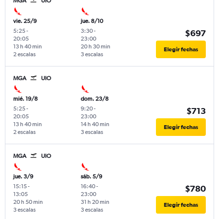
MGA
UIO
vie. 25/9
jue. 8/10
5:25
-
3:30
-
$697
20:05
23:00
13 h 40 min
20 h 30 min
Elegir fechas
2 escalas
3 escalas
MGA
UIO
mié. 19/8
dom. 23/8
5:25
-
9:20
-
$713
20:05
23:00
13 h 40 min
14 h 40 min
Elegir fechas
2 escalas
3 escalas
MGA
UIO
jue. 3/9
sáb. 5/9
15:15
-
16:40
-
$780
13:05
23:00
20 h 50 min
31 h 20 min
Elegir fechas
3 escalas
3 escalas