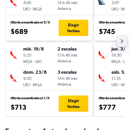
4:45
14 h 45 min
3:07
-
Avianca
-
UIO
MGA
UIO
MGA
Oferta encontrada el 5/8
Oferta encontrada 
Elegir
$689
$745
fechas
mié. 19/8
2 escalas
jue. 3/9
5:25
13 h 40 min
19:30
-
Avianca
-
MGA
UIO
MGA
UIO
dom. 23/8
3 escalas
sáb. 5/9
9:20
14 h 40 min
11:35
-
Avianca
-
UIO
MGA
UIO
MGA
Oferta encontrada el 1/8
Oferta encontrada 
Elegir
$713
$777
fechas