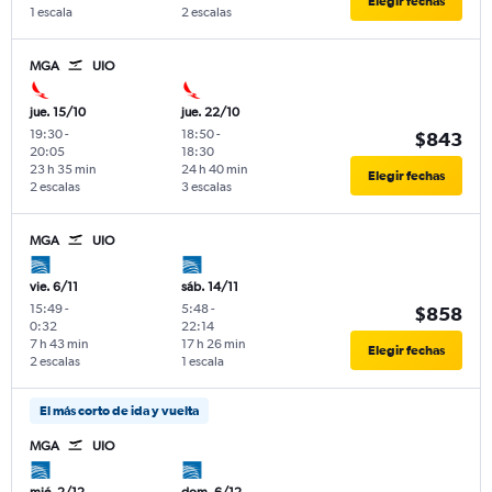
Elegir fechas
1 escala
2 escalas
MGA
UIO
jue. 15/10
jue. 22/10
19:30
-
18:50
-
$843
20:05
18:30
23 h 35 min
24 h 40 min
Elegir fechas
2 escalas
3 escalas
MGA
UIO
vie. 6/11
sáb. 14/11
15:49
-
5:48
-
$858
0:32
22:14
7 h 43 min
17 h 26 min
Elegir fechas
2 escalas
1 escala
El más corto de ida y vuelta
MGA
UIO