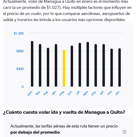
Actualmente, volar de Managua a Quito en enero es el momento más
caro (a un promedio de $1.027). Hay múltiples factores que influyen en
el precio de un vuelo, por lo que comparar aerolíneas, aeropuertos de
salida y horarios les brinda a los usuarios más opciones disponibles.
$1.200
Bar
Chart
graphic.
chart
with
$800
12
bars.
$400
The
chart
has
0
1
ene.
feb.
mar.
abr.
may.
jun.
jul.
ago.
sep.
oct.
nov.
dic.
X
End
of
axis
interactive
displaying
chart
categories.
¿Cuánto cuesta volar ida y vuelta de Managua a Quito?
Range:
12
Actualmente, las tarifas aéreas de esta ruta tienen un precio
categories.
por debajo del promedio
.
The