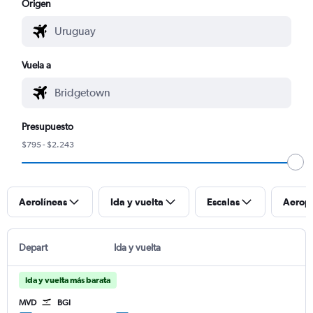
Origen
Vuela a
Presupuesto
$795 - $2.243
Aerolíneas
Ida y vuelta
Escalas
Aerop
Depart
Ida y vuelta
Ida y vuelta más barata
MVD
BGI