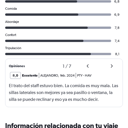
6,8
Comida
6,9
Abordaje
7,8
Confort
7,4
Tripulación
8,1
1
/
7
Opiniones
8,0
Excelente
ALEJANDRO
,
feb. 2024
PTY
-
HAV
El trato del staff estuvo bien. La comida es muy mala. Las
sillas laterales son mejores ya sea pasillo o ventana, la
silla se puede reclinar y eso ya es mucho decir.
Información relacionada con tu viaje