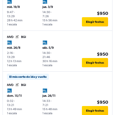
mié. 19/8
jue. 3/9
9:47
-
14:30
-
$950
13:29
7:26
28 h 42 min
15 h 56 min
Elegir fechas
1 escala
1 escala
MVD
BGI
mié. 26/8
sáb. 5/9
2:16
-
14:30
-
$950
13:29
21:46
12 h 13 min
30 h 16 min
Elegir fechas
1 escala
1 escala
El más corto de ida y vuelta
MVD
BGI
dom. 15/11
jue. 26/11
0:32
-
14:33
-
$950
13:21
7:21
13 h 49 min
15 h 48 min
Elegir fechas
1 escala
1 escala