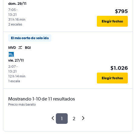
dom. 29/11
7:05
-
$795
13:21
31 h 16 min
Elegir fechas
2 escalas
El más corto de solo ida
MVD
BGI
vie. 27/11
2:07
-
$1.026
13:21
12 h 14 min
Elegir fechas
1 escala
Mostrando 1-10 de 11 resultados
Precio más barato
1
2