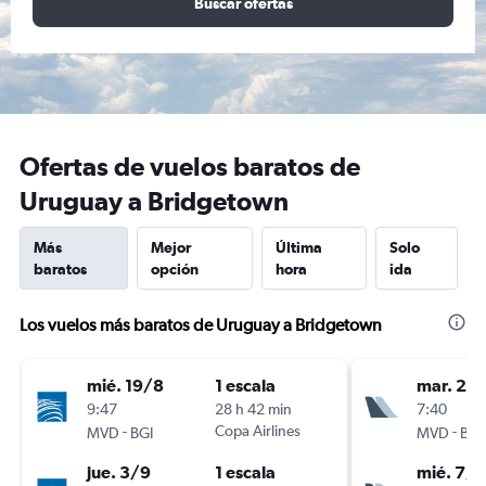
Buscar ofertas
Ofertas de vuelos baratos de
Uruguay a Bridgetown
Más
Mejor
Última
Solo
baratos
opción
hora
ida
Los vuelos más baratos de Uruguay a Bridgetown
mié. 19/8
1 escala
mar. 29
9:47
28 h 42 min
7:40
-
Copa Airlines
-
MVD
BGI
MVD
BGI
jue. 3/9
1 escala
mié. 7/1