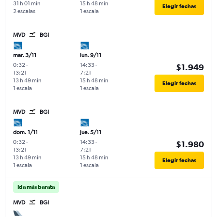
31 h 01 min
15 h 48 min
Elegir fechas
2 escalas
1 escala
MVD
BGI
mar. 3/11
lun. 9/11
0:32
-
14:33
-
$1.949
13:21
7:21
13 h 49 min
15 h 48 min
Elegir fechas
1 escala
1 escala
MVD
BGI
dom. 1/11
jue. 5/11
0:32
-
14:33
-
$1.980
13:21
7:21
13 h 49 min
15 h 48 min
Elegir fechas
1 escala
1 escala
Ida más barata
MVD
BGI