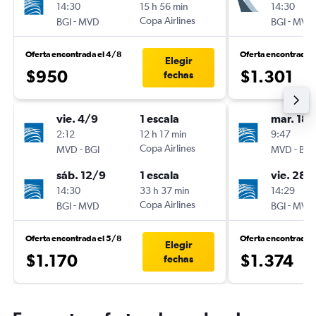
14:30
15 h 56 min
14:30
-
Copa Airlines
-
BGI
MVD
BGI
MVD
Oferta encontrada el 4/8
Oferta encontrada 
Elegir
$950
$1.301
fechas
vie. 4/9
1 escala
mar. 18/
2:12
12 h 17 min
9:47
-
Copa Airlines
-
MVD
BGI
MVD
BGI
sáb. 12/9
1 escala
vie. 28/
14:30
33 h 37 min
14:29
-
Copa Airlines
-
BGI
MVD
BGI
MVD
Oferta encontrada el 5/8
Oferta encontrada 
Elegir
$1.170
$1.374
fechas