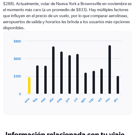
$288). Actualmente, volar de Nueva York a Brownsville en noviembre es
el momento más caro (a un promedio de $833). Hay múltiples factores
que influyen en el precio de un vuelo, por lo que comparar aerolíneas,
aeropuertos de salida y horarios les brinda a los usuarios más opciones
disponibles.
$900
Bar
Chart
graphic.
chart
with
$600
12
bars.
$300
The
chart
has
0
1
ene.
abr.
jul.
oct.
mar.
jun.
sep.
dic.
feb.
may.
ago.
nov.
X
End
of
axis
interactive
displaying
chart
categories.
Range:
12
Información relacionada con tu viaje