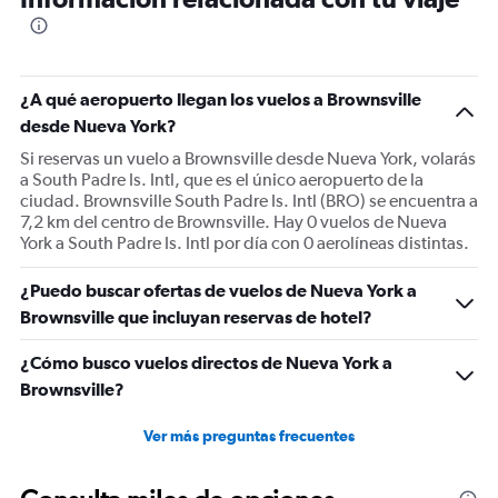
categories.
The
chart
has
1
¿A qué aeropuerto llegan los vuelos a Brownsville
Y
desde Nueva York?
axis
displaying
Si reservas un vuelo a Brownsville desde Nueva York, volarás
values.
a South Padre Is. Intl, que es el único aeropuerto de la
Range:
ciudad. Brownsville South Padre Is. Intl (BRO) se encuentra a
0
7,2 km del centro de Brownsville. Hay 0 vuelos de Nueva
to
York a South Padre Is. Intl por día con 0 aerolíneas distintas.
900.
¿Puedo buscar ofertas de vuelos de Nueva York a
Brownsville que incluyan reservas de hotel?
¿Cómo busco vuelos directos de Nueva York a
Brownsville?
Ver más preguntas frecuentes