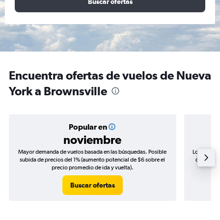
Buscar ofertas
Encuentra ofertas de vuelos de Nueva
York a Brownsville
Popular en
noviembre
Mayor demanda de vuelos basada en las búsquedas. Posible
Los precio
subida de precios del 1% (aumento potencial de $6 sobre el
de precios
precio promedio de ida y vuelta).
Buscar ofertas