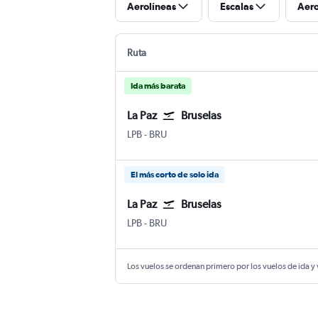
Aerolíneas
Escalas
Aer
Ruta
Ida más barata
La Paz
Bruselas
La Paz El Alto Intl
Bruselas
LPB
-
BRU
El más corto de solo ida
La Paz
Bruselas
La Paz El Alto Intl
Bruselas
LPB
-
BRU
Los vuelos se ordenan primero por los vuelos de ida y