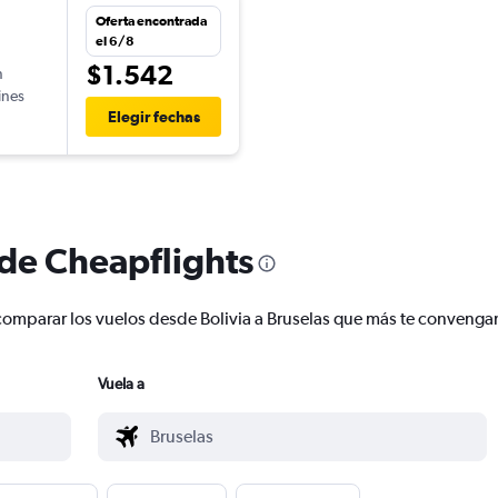
Oferta encontrada
el 6/8
$1.542
n
ines
Elegir fechas
 de Cheapflights
y comparar los vuelos desde Bolivia a Bruselas que más te convenga
Vuela a