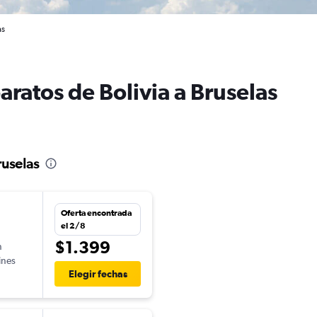
as
aratos de Bolivia a Bruselas
ruselas
Oferta encontrada
el 2/8
$1.399
n
ines
Elegir fechas