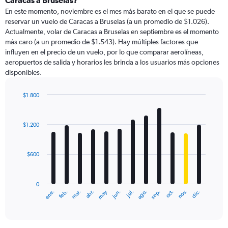
Caracas a Bruselas?
En este momento, noviembre es el mes más barato en el que se puede
reservar un vuelo de Caracas a Bruselas (a un promedio de $1.026).
Actualmente, volar de Caracas a Bruselas en septiembre es el momento
más caro (a un promedio de $1.543). Hay múltiples factores que
influyen en el precio de un vuelo, por lo que comparar aerolíneas,
aeropuertos de salida y horarios les brinda a los usuarios más opciones
disponibles.
$1.800
Bar
Chart
graphic.
chart
with
$1.200
12
bars.
$600
The
chart
has
0
1
ene.
feb.
mar.
abr.
may.
jun.
jul.
ago.
sep.
oct.
nov.
dic.
X
End
of
axis
interactive
displaying
chart
categories.