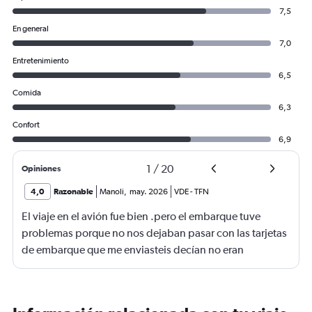
7,5
En general
7,0
Entretenimiento
6,5
Comida
6,3
Confort
6,9
1
/
20
Opiniones
4,0
Razonable
Manoli
,
may. 2026
VDE
-
TFN
El viaje en el avión fue bien .pero el embarque tuve
problemas porque no nos dejaban pasar con las tarjetas
de embarque que me enviasteis decían no eran
completas nonponia vuelo y querían los billetes y yo no
los tenía casi perdemos el vuelo.suerte de una chica que
nos dejó pasar