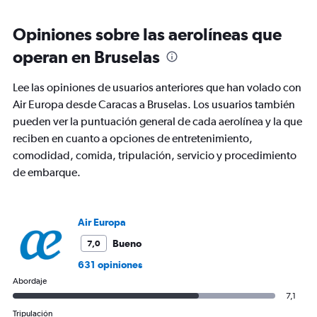
Range:
12
Opiniones sobre las aerolíneas que
categories.
The
operan en Bruselas
chart
has
Lee las opiniones de usuarios anteriores que han volado con
1
Y
Air Europa desde Caracas a Bruselas. Los usuarios también
axis
pueden ver la puntuación general de cada aerolínea y la que
displaying
reciben en cuanto a opciones de entretenimiento,
values.
comodidad, comida, tripulación, servicio y procedimiento
Range:
0
de embarque.
to
1800.
Air Europa
Bueno
7,0
631 opiniones
Abordaje
7,1
Tripulación