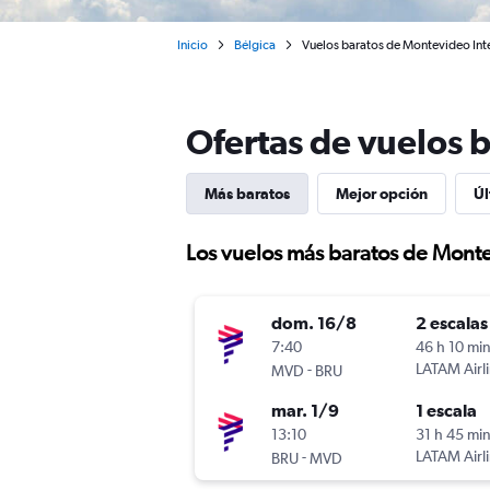
Inicio
Bélgica
Vuelos baratos de Montevideo Inte
Ofertas de vuelos 
Más baratos
Mejor opción
Úl
Los vuelos más baratos de Monte
dom. 16/8
2 escalas
7:40
46 h 10 mi
-
LATAM Airl
MVD
BRU
mar. 1/9
1 escala
13:10
31 h 45 mi
-
LATAM Airl
BRU
MVD