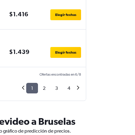
$1.416
Elegir fechas
$1.439
Elegir fechas
Ofertas encontradas en 6/8
1
2
3
4
evideo a Bruselas
o gráfico de predicción de precios.