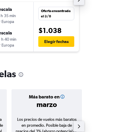
escala
lun. 3/8
Oferta encontrada
 h 35 min
13:05
el 3/8
r Europa
-
MVD
BRU
$1.038
escala
sáb. 5/9
 h 40 min
11:50
Elegir fechas
r Europa
-
BRU
MVD
elas
Más barato en
Precio prom
marzo
$1.52
a
Los precios de vuelos más baratos
Promedio de vuelos de 
de
en promedio. Posible baja de
en agosto 20
l
precios del 3% (ahorro potencial de