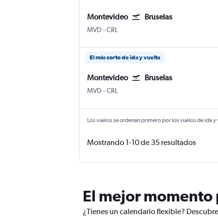
Montevideo
Bruselas
Montevideo Internacional de Carrasco
Bruselas Sur
MVD
-
CRL
El más corto de ida y vuelta
Montevideo
Bruselas
Montevideo Internacional de Carrasco
Bruselas Sur
MVD
-
CRL
Los vuelos se ordenan primero por los vuelos de ida y
Mostrando 1-10 de 35 resultados
El mejor momento p
¿Tienes un calendario flexible? Descubre