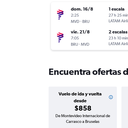
dom. 16/8
1 escala
2:25
27 h 25 mi
-
LATAM Airl
MVD
BRU
vie. 21/8
2 escalas
7:05
23 h 10 mi
-
LATAM Airl
BRU
MVD
Encuentra ofertas 
Vuelo de ida y vuelta
desde
$858
De Montevideo Internacional de
Carrasco a Bruselas