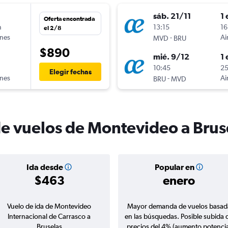
sáb. 21/11
1 
Oferta encontrada
n
13:15
16
el 2/8
ines
-
Ai
MVD
BRU
$890
mié. 9/12
1 
n
10:45
25
Elegir fechas
ines
-
Ai
BRU
MVD
de vuelos de Montevideo a Brus
Ida desde
Popular en
$463
enero
Vuelo de ida de Montevideo
Mayor demanda de vuelos basad
Internacional de Carrasco a
en las búsquedas. Posible subida 
Bruselas
precios del 4% (aumento potencia