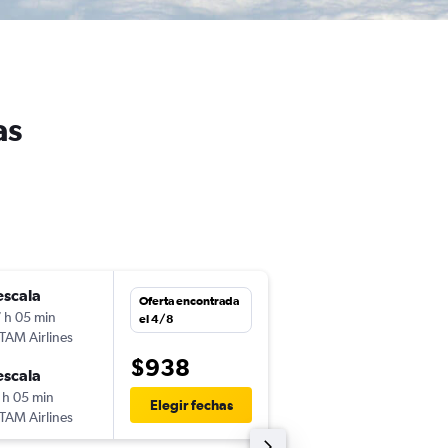
as
escala
lun. 3/8
Oferta encontrada
 h 05 min
13:05
el 4/8
TAM Airlines
-
MVD
BRU
$938
escala
vie. 4/9
 h 05 min
5:55
Elegir fechas
TAM Airlines
-
BRU
MVD