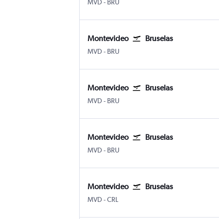
Montevideo Internacional de Carrasco
Bruselas
MVD
-
BRU
Montevideo
Bruselas
Montevideo Internacional de Carrasco
Bruselas
MVD
-
BRU
Montevideo
Bruselas
Montevideo Internacional de Carrasco
Bruselas
MVD
-
BRU
Montevideo
Bruselas
Montevideo Internacional de Carrasco
Bruselas
MVD
-
BRU
Montevideo
Bruselas
Montevideo Internacional de Carrasco
Bruselas Sur
MVD
-
CRL