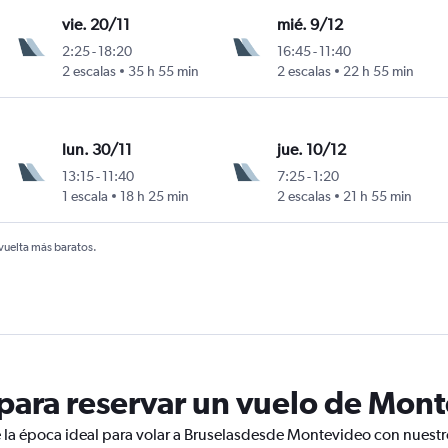
vie. 20/11
mié. 9/12
2:25
-
18:20
16:45
-
11:40
2 escalas
35 h 55 min
2 escalas
22 h 55 min
lun. 30/11
jue. 10/12
13:15
-
11:40
7:25
-
1:20
1 escala
18 h 25 min
2 escalas
21 h 55 min
 vuelta más baratos.
ara reservar un vuelo de Mont
 la época ideal para volar a Bruselasdesde Montevideo con nuestr