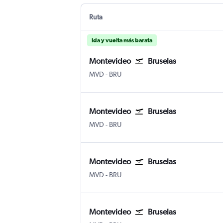
Ruta
Ida y vuelta más barata
Montevideo
Bruselas
Montevideo Internacional de Carrasco
Bruselas
MVD
-
BRU
Montevideo
Bruselas
Montevideo Internacional de Carrasco
Bruselas
MVD
-
BRU
Montevideo
Bruselas
Montevideo Internacional de Carrasco
Bruselas
MVD
-
BRU
Montevideo
Bruselas