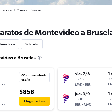
rnacional de Carrasco a Bruselas
baratos de Montevideo a Brusel
tima hora
Solo ida
video a Bruselas
vie. 7/8
1 
Oferta encontrada
n
16:45
37
el 2/8
ines
-
LA
MVD
BRU
$858
jue. 3/9
1 
n
13:10
17
Elegir fechas
ines
-
LA
BRU
MVD