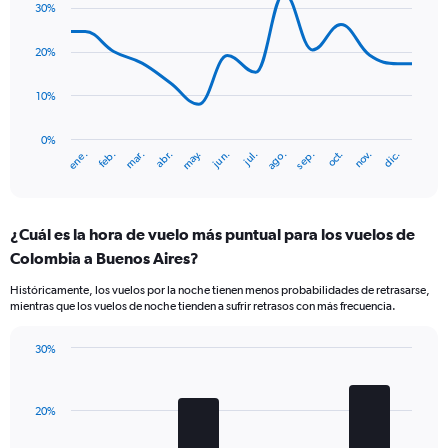
axis
30%
with
displaying
14
values.
data
20%
Range:
points.
0
10%
to
The
4.5.
chart
has
0%
ene.
abr.
jul.
oct.
mar.
jun.
sep.
dic.
feb.
may.
ago.
nov.
1
End
of
X
interactive
axis
chart
displaying
¿Cuál es la hora de vuelo más puntual para los vuelos de
categories.
Range:
Colombia a Buenos Aires?
14
Históricamente, los vuelos por la noche tienen menos probabilidades de retrasarse,
categories.
mientras que los vuelos de noche tienden a sufrir retrasos con más frecuencia.
The
chart
has
30%
Bar
1
Chart
graphic.
chart
Y
with
axis
20%
4
displaying
bars.
values.