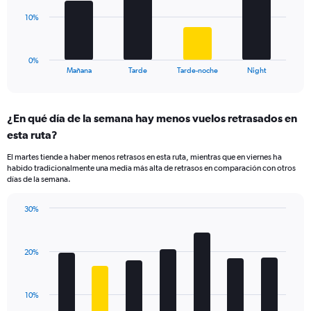
Range:
The
10%
0
chart
to
has
40.
1
0%
X
End
Mañana
Tarde
Tarde-noche
Night
of
axis
interactive
displaying
chart
categories.
¿En qué día de la semana hay menos vuelos retrasados en
Range:
esta ruta?
4
categories.
El martes tiende a haber menos retrasos en esta ruta, mientras que en viernes ha
The
habido tradicionalmente una media más alta de retrasos en comparación con otros
chart
días de la semana.
has
1
30%
Y
Bar
Chart
axis
graphic.
chart
displaying
with
values.
20%
7
Range:
bars.
0
to
The
10%
30.
chart