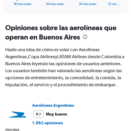
X
End
90 días antes
60 días antes
30 días antes
El mis…
of
axis
interactive
displaying
chart
categories.
Range:
Opiniones sobre las aerolíneas que
91
operan en Buenos Aires
categories.
The
chart
Hazte una idea de cómo es volar con Aerolineas
has
Argentinas,Copa AirlinesyLATAM Airlines desde Colombia a
1
Buenos Aires leyendo las opiniones de usuarios anteriores.
Y
axis
Los usuarios también han valorado las aerolíneas según las
displaying
opciones de entretenimiento, la comodidad, la comida, la
values.
tripulación, el servicio y el procedimiento de embarque.
Range:
0
to
750.
Aerolineas Argentinas
Muy bueno
8,1
1.062 opiniones
Abordaje