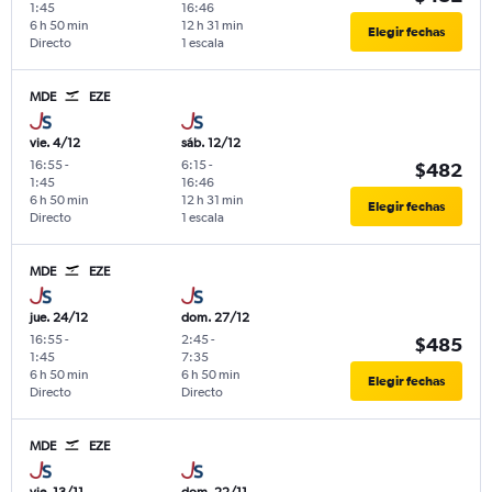
1:45
16:46
6 h 50 min
12 h 31 min
Elegir fechas
Directo
1 escala
MDE
EZE
vie. 4/12
sáb. 12/12
16:55
-
6:15
-
$482
1:45
16:46
6 h 50 min
12 h 31 min
Elegir fechas
Directo
1 escala
MDE
EZE
jue. 24/12
dom. 27/12
16:55
-
2:45
-
$485
1:45
7:35
6 h 50 min
6 h 50 min
Elegir fechas
Directo
Directo
MDE
EZE