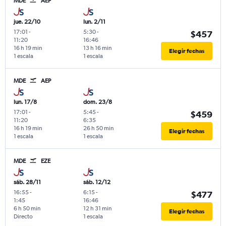
MDE
AEP
jue. 22/10
lun. 2/11
17:01
-
5:30
-
$457
11:20
16:46
16 h 19 min
13 h 16 min
Elegir fechas
1 escala
1 escala
MDE
AEP
lun. 17/8
dom. 23/8
17:01
-
5:45
-
$459
11:20
6:35
16 h 19 min
26 h 50 min
Elegir fechas
1 escala
1 escala
MDE
EZE
sáb. 28/11
sáb. 12/12
16:55
-
6:15
-
$477
1:45
16:46
6 h 50 min
12 h 31 min
Elegir fechas
Directo
1 escala