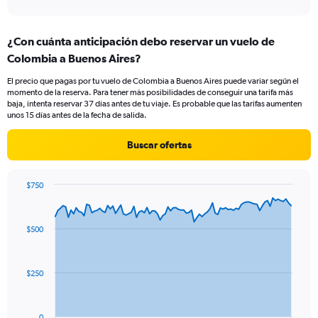
axis
interactive
displaying
chart
categories.
¿Con cuánta anticipación debo reservar un vuelo de
Range:
Colombia a Buenos Aires?
2
categories.
El precio que pagas por tu vuelo de Colombia a Buenos Aires puede variar según el
The
momento de la reserva. Para tener más posibilidades de conseguir una tarifa más
chart
baja, intenta reservar 37 días antes de tu viaje. Es probable que las tarifas aumenten
has
unos 15 días antes de la fecha de salida.
1
Y
Buscar ofertas
axis
displaying
values.
$750
Range:
Chart
Chart
0
graphic.
with
to
91
$500
data
24.
points.
The
$250
chart
has
1
0