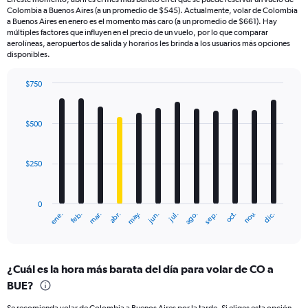
Colombia a Buenos Aires (a un promedio de $545). Actualmente, volar de Colombia
a Buenos Aires en enero es el momento más caro (a un promedio de $661). Hay
múltiples factores que influyen en el precio de un vuelo, por lo que comparar
aerolíneas, aeropuertos de salida y horarios les brinda a los usuarios más opciones
disponibles.
$750
Bar
Chart
graphic.
chart
with
$500
12
bars.
$250
The
chart
has
0
1
ene.
feb.
mar.
abr.
may.
jun.
jul.
ago.
sep.
oct.
nov.
dic.
X
End
of
axis
interactive
displaying
chart
categories.
¿Cuál es la hora más barata del día para volar de CO a
Range:
BUE?
12
categories.