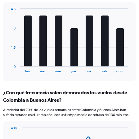
has
4.5
2
Bar
Y
Chart
graphic.
chart
axes
with
displaying
3
7
Avg.
bars.
Price
and
The
1.5
Number
chart
of
has
flights.
1
0
X
End
lun.
mar.
mié.
jue.
vie.
sáb.
dom.
of
axis
interactive
displaying
chart
categories.
¿Con qué frecuencia salen demorados los vuelos desde
Range:
Colombia a Buenos Aires?
7
categories.
Alrededor del 20 % de los vuelos semanales entre Colombia y Buenos Aires han
The
sufrido retrasos en el último año, con un tiempo medio de retraso de 130 minutos.
chart
has
40%
1
Line
Chart
Y
graphic.
chart