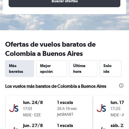
Buscar ofertas
Ofertas de vuelos baratos de
Colombia a Buenos Aires
Más
Mejor
Última
Solo
baratos
opción
hora
ida
Los vuelos más baratos de Colombia a Buenos Aires
lun. 24/8
1 escala
lun. 17/
17:01
26 h 19 min
17:25
-
JetSMART
-
MDE
EZE
MDE
AEP
jue. 27/8
1 escala
sáb. 22