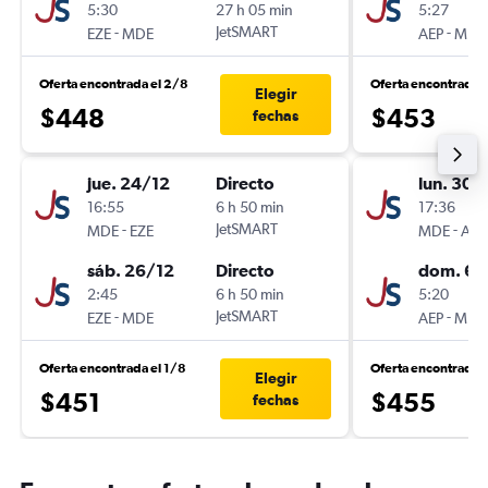
5:30
27 h 05 min
5:27
-
JetSMART
-
EZE
MDE
AEP
MDE
Oferta encontrada el 2/8
Oferta encontrada 
Elegir
$448
$453
fechas
jue. 24/12
Directo
lun. 30/
16:55
6 h 50 min
17:36
-
JetSMART
-
MDE
EZE
MDE
AEP
sáb. 26/12
Directo
dom. 6/
2:45
6 h 50 min
5:20
-
JetSMART
-
EZE
MDE
AEP
MDE
Oferta encontrada el 1/8
Oferta encontrada 
Elegir
$451
$455
fechas