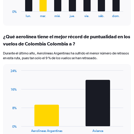
has
1
0%
X
End
lun.
mar.
mié.
jue.
vie.
sáb.
dom.
of
axis
interactive
displaying
chart
categories.
¿Qué aerolínea tiene el mejor récord de puntualidad en los
Range:
vuelos de Colombia Colombia a ?
7
categories.
Durante el último año, Aerolineas Argentinas ha sufrido el menor número de retrasos
The
en esta ruta, pues tan solo el 9 % de los vuelos se han retrasado.
chart
has
24%
1
Bar
Chart
Y
graphic.
chart
axis
with
displaying
16%
2
values.
bars.
Range:
0
The
8%
to
chart
30.
has
1
0%
X
End
Aerolineas Argentinas
Avianca
of