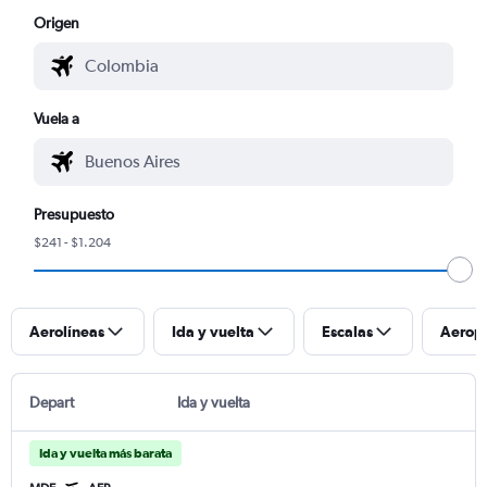
Origen
Vuela a
Presupuesto
$241 - $1.204
Aerolíneas
Ida y vuelta
Escalas
Aerop
Depart
Ida y vuelta
Ida y vuelta más barata