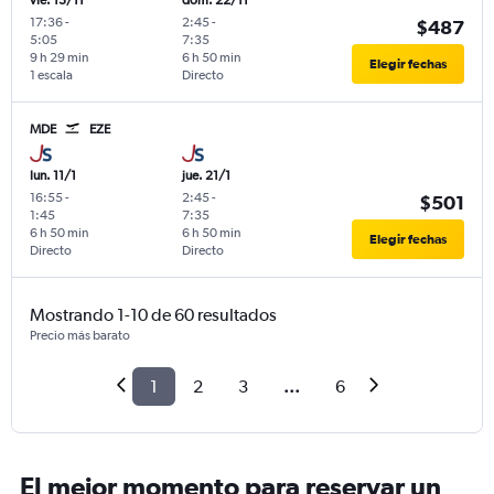
vie. 13/11
dom. 22/11
17:36
-
2:45
-
$487
5:05
7:35
9 h 29 min
6 h 50 min
Elegir fechas
1 escala
Directo
MDE
EZE
lun. 11/1
jue. 21/1
16:55
-
2:45
-
$501
1:45
7:35
6 h 50 min
6 h 50 min
Elegir fechas
Directo
Directo
Mostrando 1-10 de 60 resultados
Precio más barato
1
2
3
...
6
El mejor momento para reservar un