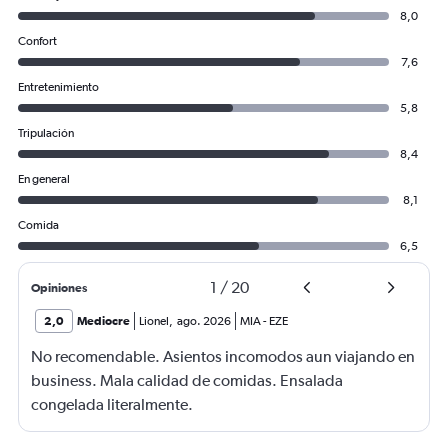
8,0
Confort
7,6
Entretenimiento
5,8
Tripulación
8,4
En general
8,1
Comida
6,5
1
/
20
Opiniones
2,0
Mediocre
Lionel
,
ago. 2026
MIA
-
EZE
No recomendable. Asientos incomodos aun viajando en
business. Mala calidad de comidas. Ensalada
congelada literalmente.