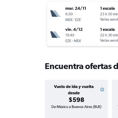
mar. 24/11
1 escala
6:50
23 h 50 mi
-
Varias aero
MEX
EZE
vie. 4/12
1 escala
19:45
22 h 30 mi
-
Varias aero
EZE
MEX
Encuentra ofertas 
Vuelo de ida y vuelta
desde
$598
De México a Buenos Aires (BUE)