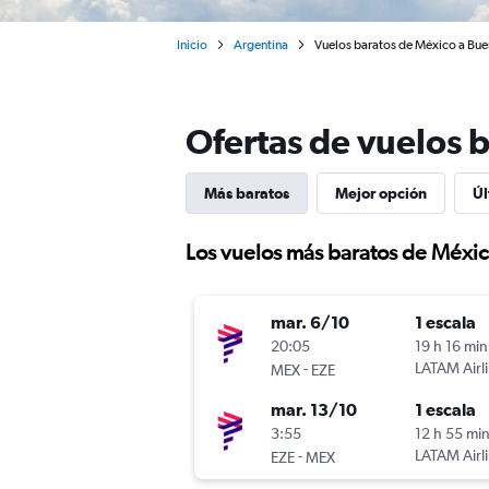
Inicio
Argentina
Vuelos baratos de México a Bue
Ofertas de vuelos 
Más baratos
Mejor opción
Úl
Los vuelos más baratos de Méxic
mar. 6/10
1 escala
20:05
19 h 16 min
-
LATAM Airl
MEX
EZE
mar. 13/10
1 escala
3:55
12 h 55 mi
-
LATAM Airl
EZE
MEX