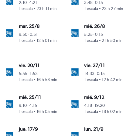
2:10
-
4:21
3:48
-
0:15
1 escala
23 h 11 min
1 escala
23 h 27 min
mar. 25/8
mié. 26/8
9:50
-
0:51
5:25
-
0:15
1 escala
12 h 01 min
1 escala
21 h 50 min
vie. 20/11
vie. 27/11
5:55
-
1:53
14:33
-
0:15
1 escala
16 h 58 min
1 escala
12 h 42 min
mié. 25/11
mié. 9/12
9:10
-
4:15
4:18
-
19:20
1 escala
16 h 05 min
1 escala
18 h 02 min
jue. 17/9
lun. 21/9