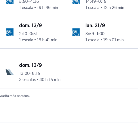
5:50
-
4:36
14:49
-
0:15
1 escala
19 h 46 min
1 escala
12 h 26 min
dom. 13/9
lun. 21/9
2:10
-
0:51
8:59
-
1:00
1 escala
19 h 41 min
1 escala
19 h 01 min
dom. 13/9
13:00
-
8:15
3 escalas
40 h 15 min
 vuelta más baratos.