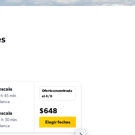
es
escala
vie. 9/10
Oferta encontrada
 h 45 min
5:00
el 4/8
ianca
-
MEX
EZE
$648
escala
sáb. 17/10
 h 30 min
2:30
Elegir fechas
ianca
-
EZE
MEX