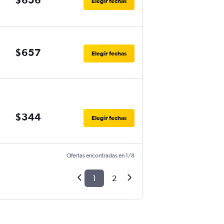
Elegir fechas
$657
Elegir fechas
$344
Elegir fechas
Ofertas encontradas en 1/8
1
2