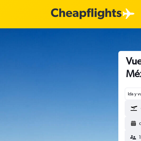
Vue
Méx
Ida y v