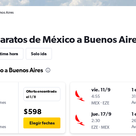
nos Aires
baratos de México a Buenos Air
tima hora
Solo ida
o a Buenos Aires
vie. 11/9
1 
Oferta encontrada
4:55
31
el 1/8
ines
-
Av
MEX
EZE
$598
jue. 17/9
1 
n
2:30
26
Elegir fechas
ines
-
Av
EZE
MEX