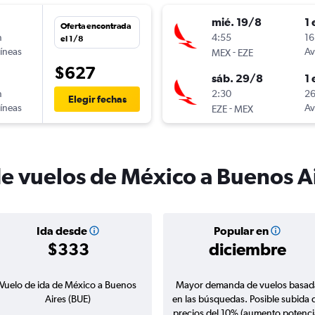
mié. 19/8
1 
Oferta encontrada
n
4:55
16
el 1/8
líneas
-
Av
MEX
EZE
$627
sáb. 29/8
1 
n
2:30
26
Elegir fechas
líneas
-
Av
EZE
MEX
de vuelos de México a Buenos A
Ida desde
Popular en
$333
diciembre
Vuelo de ida de México a Buenos
Mayor demanda de vuelos basad
Aires (BUE)
en las búsquedas. Posible subida 
precios del 10% (aumento potenci