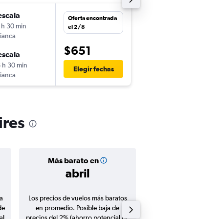
escala
jue. 8/10
Oferta encontrada
 h 30 min
2:10
el 2/8
ianca
-
MEX
EZE
$651
escala
mar. 20/10
 h 30 min
8:59
Elegir fechas
ianca
-
EZE
MEX
ires
Más barato en
Precio prom
abril
$578
a
Los precios de vuelos más baratos
Promedio de vuelos de 
de
en promedio. Posible baja de
en agosto 20
al
precios del 2% (ahorro potencial de