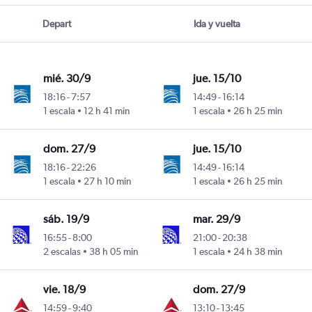
Depart
Ida y vuelta
mié. 30/9
jue. 15/10
18:16
-
7:57
14:49
-
16:14
1 escala
12 h 41 min
1 escala
26 h 25 min
dom. 27/9
jue. 15/10
18:16
-
22:26
14:49
-
16:14
1 escala
27 h 10 min
1 escala
26 h 25 min
sáb. 19/9
mar. 29/9
16:55
-
8:00
21:00
-
20:38
2 escalas
38 h 05 min
1 escala
24 h 38 min
vie. 18/9
dom. 27/9
14:59
-
9:40
13:10
-
13:45