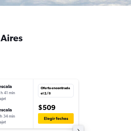
 Aires
escala
dom. 13/9
Oferta encontrada
 h 41 min
16:00
el 2/8
ajet
SJU
-
EZE
$509
escala
mié. 30/9
 h 34 min
4:45
Elegir fechas
ajet
EZE
-
SJU