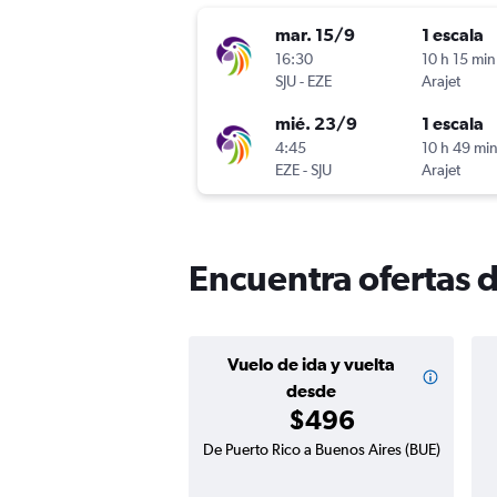
mar. 15/9
1 escala
16:30
10 h 15 min
SJU
-
EZE
Arajet
mié. 23/9
1 escala
4:45
10 h 49 mi
EZE
-
SJU
Arajet
Encuentra ofertas 
Vuelo de ida y vuelta
desde
$496
De Puerto Rico a Buenos Aires (BUE)