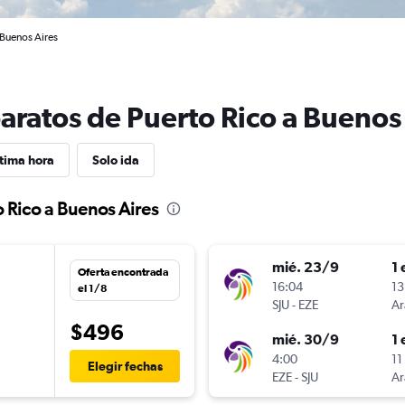
 Buenos Aires
aratos de Puerto Rico a Buenos
tima hora
Solo ida
o Rico a Buenos Aires
mié. 23/9
1 
Oferta encontrada
16:04
13
el 1/8
SJU
-
EZE
Ar
$496
mié. 30/9
1 
n
4:00
11
Elegir fechas
EZE
-
SJU
Ar