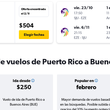
vie. 23/10
1 
Oferta encontrada
17:50
11
el 2/8
SJU
-
EZE
Ar
$504
vie. 6/11
1 
n
21:15
23
Elegir fechas
EZE
-
SJU
Ar
de vuelos de Puerto Rico a Buen
Ida desde
Popular en
$250
febrero
Vuelo de ida de Puerto Rico a
Mayor demanda de vuelos basad
Buenos Aires (BUE)
en las búsquedas. Posible subida 
precios del 10% (aumento potenci