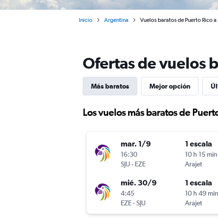
Inicio
Argentina
Vuelos baratos de Puerto Rico a
Ofertas de vuelos b
Más baratos
Mejor opción
Úl
Los vuelos más baratos de Puert
mar. 1/9
1 escala
16:30
10 h 15 min
SJU
-
EZE
Arajet
mié. 30/9
1 escala
4:45
10 h 49 mi
EZE
-
SJU
Arajet