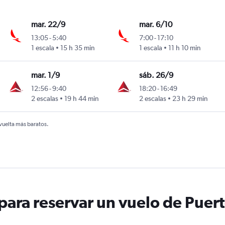
mar. 22/9
mar. 6/10
13:05
-
5:40
7:00
-
17:10
1 escala
15 h 35 min
1 escala
11 h 10 min
mar. 1/9
sáb. 26/9
12:56
-
9:40
18:20
-
16:49
2 escalas
19 h 44 min
2 escalas
23 h 29 min
 vuelta más baratos.
ara reservar un vuelo de Puert