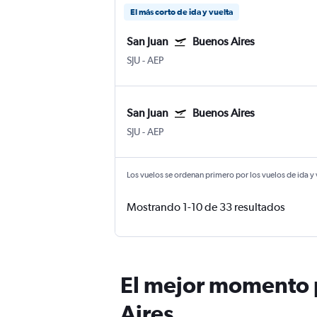
El más corto de ida y vuelta
San Juan
Buenos Aires
SJU
-
AEP
San Juan
Buenos Aires
SJU
-
AEP
Los vuelos se ordenan primero por los vuelos de ida y
Mostrando 1-10 de 33 resultados
El mejor momento p
Aires