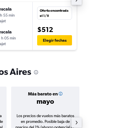
escala
dom. 1/11
Oferta encontrada
 h 55 min
16:00
el 1/8
ajet
SJU
-
EZE
$512
escala
lun. 16/11
 h 05 min
21:15
Elegir fechas
ajet
EZE
-
SJU
os Aires
Más barato en
Precio prom
mayo
$673
a
Los precios de vuelos más baratos
Promedio de vuelos de 
de
en promedio. Posible baja de
en agosto 20
al
precios del 1% (ahorro potencial de