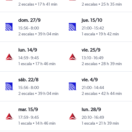
2 escalas
17 h 41 min
2 escalas
25 h 35 min
dom. 27/9
jue. 15/10
15:56
-
8:00
21:00
-
15:42
2 escalas
39 h 04 min
1 escala
19 h 42 min
lun. 14/9
vie. 25/9
14:59
-
9:45
13:10
-
16:49
1 escala
17 h 46 min
2 escalas
28 h 39 min
sáb. 22/8
vie. 4/9
15:56
-
8:00
21:00
-
14:44
2 escalas
39 h 04 min
2 escalas
42 h 44 min
mar. 15/9
lun. 28/9
17:59
-
9:45
20:10
-
16:49
1 escala
14 h 46 min
1 escala
21 h 39 min