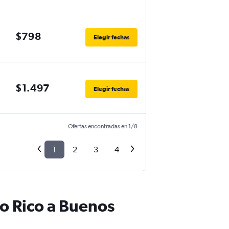
$798
Elegir fechas
$1.497
Elegir fechas
Ofertas encontradas en 1/8
1
2
3
4
o Rico a Buenos