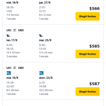
mié. 19/8
jue. 27/8
18:30
-
2:10
-
$566
1:00
12:31
7 h 30 min
9 h 21 min
Elegir fechas
1 escala
1 escala
UIO
MEX
lun. 17/8
mar. 25/8
4:45
-
0:40
-
$585
18:55
13:05
15 h 10 min
11 h 25 min
Elegir fechas
2 escalas
1 escala
UIO
MEX
mié. 19/8
dom. 23/8
14:29
-
2:10
-
$587
22:05
14:08
8 h 36 min
10 h 58 min
Elegir fechas
1 escala
1 escala