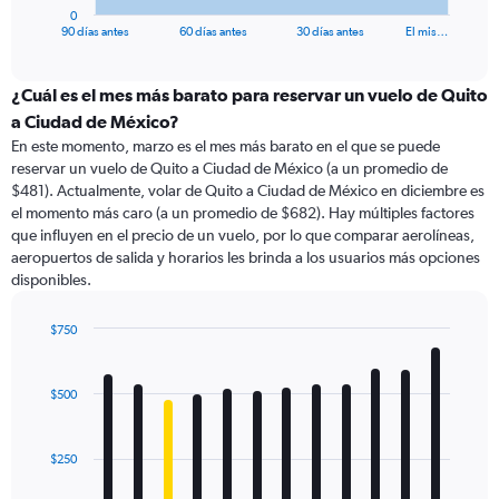
1
0
X
End
90 días antes
60 días antes
30 días antes
El mis…
of
axis
interactive
displaying
chart
categories.
¿Cuál es el mes más barato para reservar un vuelo de Quito
Range:
a Ciudad de México?
91
En este momento, marzo es el mes más barato en el que se puede
categories.
reservar un vuelo de Quito a Ciudad de México (a un promedio de
The
$481). Actualmente, volar de Quito a Ciudad de México en diciembre es
chart
el momento más caro (a un promedio de $682). Hay múltiples factores
has
que influyen en el precio de un vuelo, por lo que comparar aerolíneas,
1
aeropuertos de salida y horarios les brinda a los usuarios más opciones
Y
disponibles.
axis
displaying
values.
$750
Range:
Bar
Chart
0
graphic.
chart
with
to
$500
12
750.
bars.
$250
The
chart