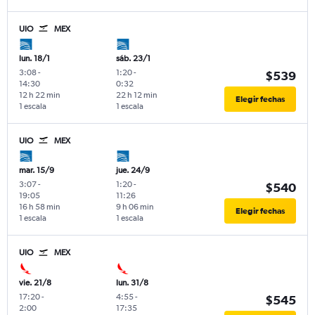
UIO
MEX
lun. 18/1
sáb. 23/1
3:08
-
1:20
-
$539
14:30
0:32
12 h 22 min
22 h 12 min
Elegir fechas
1 escala
1 escala
UIO
MEX
mar. 15/9
jue. 24/9
3:07
-
1:20
-
$540
19:05
11:26
16 h 58 min
9 h 06 min
Elegir fechas
1 escala
1 escala
UIO
MEX
vie. 21/8
lun. 31/8
17:20
-
4:55
-
$545
2:00
17:35