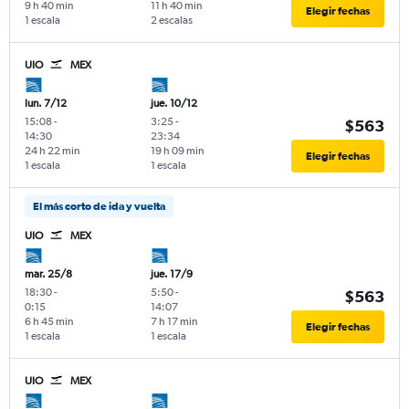
9 h 40 min
11 h 40 min
Elegir fechas
1 escala
2 escalas
UIO
MEX
lun. 7/12
jue. 10/12
15:08
-
3:25
-
$563
14:30
23:34
24 h 22 min
19 h 09 min
Elegir fechas
1 escala
1 escala
El más corto de ida y vuelta
UIO
MEX
mar. 25/8
jue. 17/9
18:30
-
5:50
-
$563
0:15
14:07
6 h 45 min
7 h 17 min
Elegir fechas
1 escala
1 escala
UIO
MEX