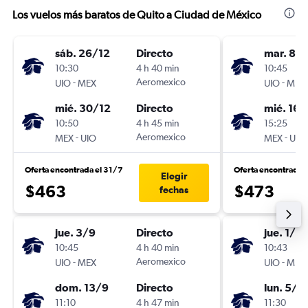
Los vuelos más baratos de Quito a Ciudad de México
sáb. 26/12
Directo
mar. 8/
10:30
4 h 40 min
10:45
-
Aeromexico
-
UIO
MEX
UIO
MEX
mié. 30/12
Directo
mié. 16/
10:50
4 h 45 min
15:25
-
Aeromexico
-
MEX
UIO
MEX
UIO
Oferta encontrada el 31/7
Oferta encontrada 
Elegir
$463
$473
fechas
jue. 3/9
Directo
jue. 1/10
10:45
4 h 40 min
10:43
-
Aeromexico
-
UIO
MEX
UIO
MEX
dom. 13/9
Directo
lun. 5/1
11:10
4 h 47 min
11:30