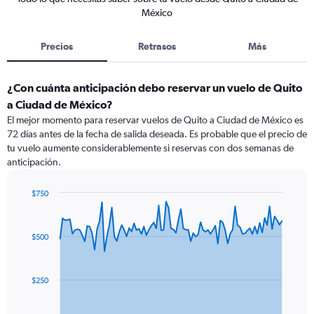
México
Precios
Retrasos
Más
¿Con cuánta anticipación debo reservar un vuelo de Quito
a Ciudad de México?
El mejor momento para reservar vuelos de Quito a Ciudad de México es
72 días antes de la fecha de salida deseada. Es probable que el precio de
tu vuelo aumente considerablemente si reservas con dos semanas de
anticipación.
$750
Chart
Chart
graphic.
with
91
$500
data
points.
The
$250
chart
has