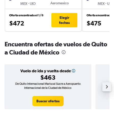
-
Aeromexico
-
MEX
UIO
MEX
UIO
Oferta encontrada el 1/8
Oferta encontrada e
Elegir
$472
$475
fechas
Encuentra ofertas de vuelos de Quito
a Ciudad de México
Vuelo de ida y vuelta desde
$463
De Quito Internacional Mariscal Sucre a Aeropuerto
Vuelo 
Internacional de la Ciudad de México
Aerop
Buscar ofertas