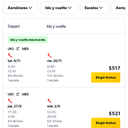
Aerolíneas
Ida y vuelta
Escalas
Aerop
Depart
Ida y vuelta
Ida y vuelta más barata
UIO
MEX
lun. 9/11
vie. 20/11
4:30
-
0:40
-
$517
12:10
13:10
8 h 40 min
11 h 30 min
Elegir fechas
1 escala
1 escala
UIO
MEX
jue. 27/8
mié. 2/9
17:20
-
12:55
-
$521
2:00
20:05
9 h 40 min
6 h 10 min
Elegir fechas
1 escala
1 escala