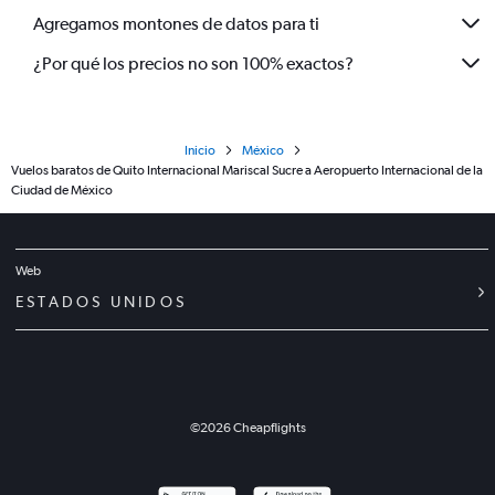
Agregamos montones de datos para ti
¿Por qué los precios no son 100% exactos?
Inicio
México
Vuelos baratos de Quito Internacional Mariscal Sucre a Aeropuerto Internacional de la
Ciudad de México
Web
ESTADOS UNIDOS
©
2026
Cheapflights