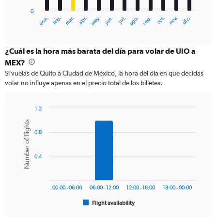
has
0
1
ene.
abr.
jul.
oct.
mar.
jun.
sep.
dic.
feb.
may.
ago.
nov.
X
End
of
axis
interactive
displaying
chart
categories.
¿Cuál es la hora más barata del día para volar de UIO a
Range:
MEX?
12
Si vuelas de Quito a Ciudad de México, la hora del día en que decidas
categories.
volar no influye apenas en el precio total de los billetes.
The
chart
has
1.2
1
Bar
Chart
Number of flights
Y
graphic.
chart
axis
0.8
with
6
displaying
bars.
values.
0.4
Range:
The
0
chart
to
has
750.
00:00 - 06:00
06:00 - 12:00
12:00 - 18:00
18:00 - 00:00
1
Flight availability
X
End
of
axis
interactive