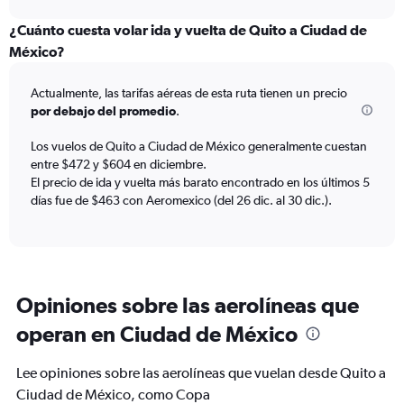
displaying
chart
categories.
¿Cuánto cuesta volar ida y vuelta de Quito a Ciudad de
Range:
México?
6
categories.
Actualmente, las tarifas aéreas de esta ruta tienen un precio
The
por debajo del promedio
.
chart
has
Los vuelos de Quito a Ciudad de México generalmente cuestan
1
entre $472 y $604 en diciembre.
Y
axis
El precio de ida y vuelta más barato encontrado en los últimos 5
displaying
días fue de $463 con Aeromexico (del 26 dic. al 30 dic.).
Number
of
flights.
Range:
0
Opiniones sobre las aerolíneas que
to
1.2.
operan en Ciudad de México
Lee opiniones sobre las aerolíneas que vuelan desde Quito a
Ciudad de México, como Copa