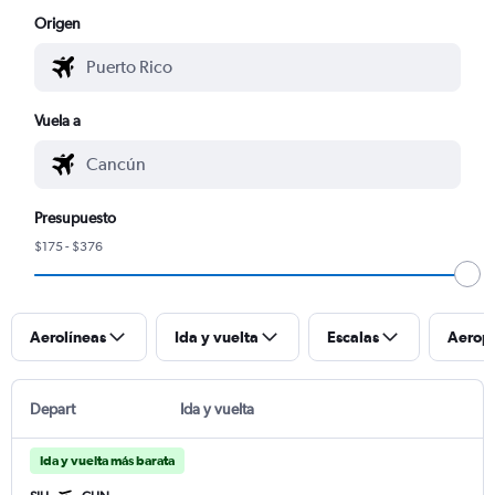
Origen
Vuela a
Presupuesto
$175 - $376
Aerolíneas
Ida y vuelta
Escalas
Aerop
Depart
Ida y vuelta
Ida y vuelta más barata