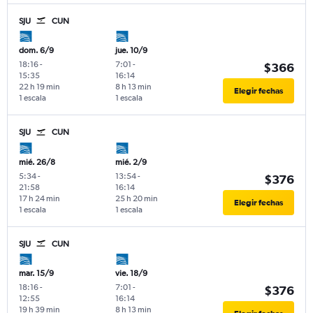
SJU
CUN
dom. 6/9
jue. 10/9
18:16
-
7:01
-
$366
15:35
16:14
22 h 19 min
8 h 13 min
Elegir fechas
1 escala
1 escala
SJU
CUN
mié. 26/8
mié. 2/9
5:34
-
13:54
-
$376
21:58
16:14
17 h 24 min
25 h 20 min
Elegir fechas
1 escala
1 escala
SJU
CUN
mar. 15/9
vie. 18/9
18:16
-
7:01
-
$376
12:55
16:14
19 h 39 min
8 h 13 min