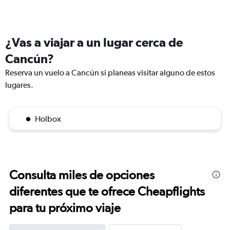
¿Vas a viajar a un lugar cerca de
Cancún?
Reserva un vuelo a Cancún si planeas visitar alguno de estos
lugares.
Holbox
Consulta miles de opciones
diferentes que te ofrece Cheapflights
para tu próximo viaje