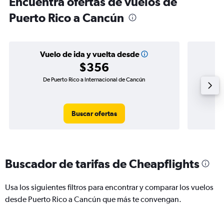
Encuentra ofertas de vuelos de
Puerto Rico a Cancún
Vuelo de ida y vuelta desde
$356
De Puerto Rico a Internacional de Cancún
Vuelo d
Buscar ofertas
Buscador de tarifas de Cheapflights
Usa los siguientes filtros para encontrar y comparar los vuelos
desde Puerto Rico a Cancún que más te convengan.