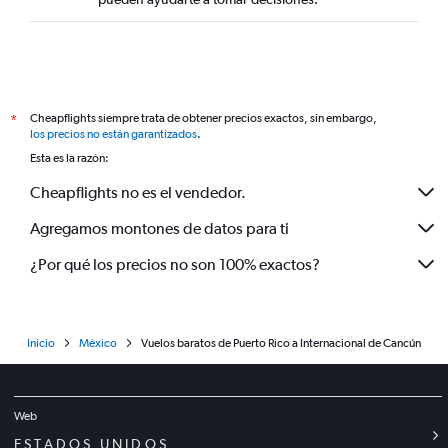
Cheapflights siempre trata de obtener precios exactos, sin embargo,
*
los precios no están garantizados
.
Esta es la razón:
Cheapflights no es el vendedor.
Agregamos montones de datos para ti
¿Por qué los precios no son 100% exactos?
Inicio
México
Vuelos baratos de Puerto Rico a Internacional de Cancún
Web
ESTADOS UNIDOS