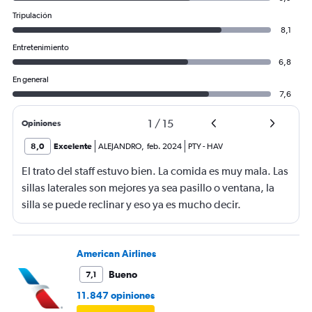
Tripulación
8,1
Entretenimiento
6,8
En general
7,6
1
/
15
Opiniones
8,0
Excelente
ALEJANDRO
,
feb. 2024
PTY
-
HAV
El trato del staff estuvo bien. La comida es muy mala. Las
sillas laterales son mejores ya sea pasillo o ventana, la
silla se puede reclinar y eso ya es mucho decir.
American Airlines
Bueno
7,1
11.847 opiniones