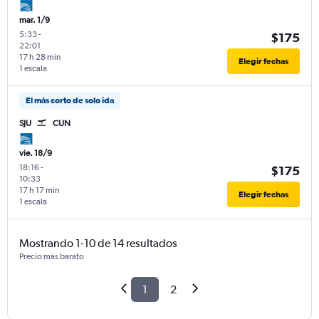
mar. 1/9
5:33
-
$175
22:01
17 h 28 min
Elegir fechas
1 escala
El más corto de solo ida
SJU
CUN
vie. 18/9
18:16
-
$175
10:33
17 h 17 min
Elegir fechas
1 escala
Mostrando 1-10 de 14 resultados
Precio más barato
1
2