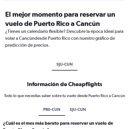
El mejor momento para reservar un
vuelo de Puerto Rico a Cancún
¿Tienes un calendario flexible? Descubre la época ideal para
volar a Cancúndesde Puerto Rico con nuestro gráfico de
predicción de precios.
SJU-CUN
Información de Cheapflights
Todo lo que necesitas saber sobre tu vuelo desde Puerto Rico a Cancún
PR0-CUN
SJU-CUN
¿Cuál es el mes más barato para reservar un vuelo de