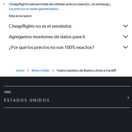
Cheapflights siempre trata de obtener precios exactos, sin embargo,
*
los precios no están garantizados
.
Esta es la razón:
Cheapflights no es el vendedor.
Agregamos montones de datos para ti
¿Por qué los precios no son 100% exactos?
Inicio
Reino Unido
Vuelos baratos de Buenos Aires a Cardiff
Web
ESTADOS UNIDOS