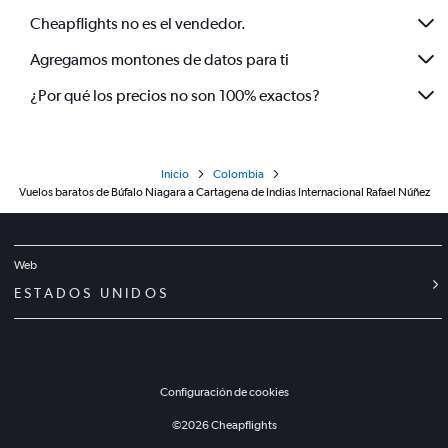
Cheapflights no es el vendedor.
Agregamos montones de datos para ti
¿Por qué los precios no son 100% exactos?
Inicio
Colombia
Vuelos baratos de Búfalo Niagara a Cartagena de Indias Internacional Rafael Núñez
Web
ESTADOS UNIDOS
Configuración de cookies
©
2026
Cheapflights