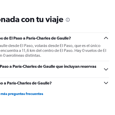
12
categories.
The
nada con tu viaje
chart
has
1
Y
 de El Paso a París-Charles de Gaulle?
axis
displaying
aulle desde El Paso, volarás desde El Paso, que es el único
values.
 encuentra a 11,6 km del centro de El Paso. Hay 0 vuelos de El
Range:
n 0 aerolíneas distintas.
0
to
Paso a París-Charles de Gaulle que incluyan reservas
1800.
o a París-Charles de Gaulle?
 más preguntas frecuentes