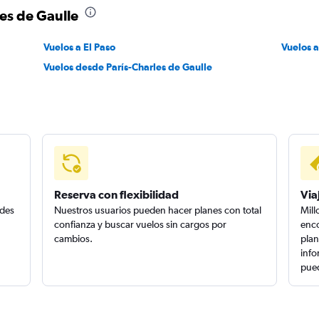
les de Gaulle
Vuelos a El Paso
Vuelos a
Vuelos desde París-Charles de Gaulle
Reserva con flexibilidad
Via
edes
Nuestros usuarios pueden hacer planes con total
Mill
confianza y buscar vuelos sin cargos por
enco
cambios.
plan
info
pued