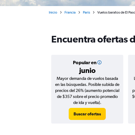
Inicio
Francia
París
Vuelos baratos de El Paso
Encuentra ofertas d
Popular en
junio
Mayor demanda de vuelos basada
en las búsquedas. Posible subida de
precios del 26% (aumento potencial
p
de $357 sobre el precio promedio
$
de ida y vuelta).
Buscar ofertas