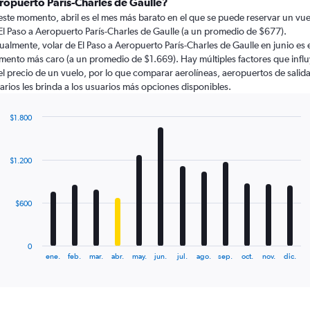
ropuerto París-Charles de Gaulle?
este momento, abril es el mes más barato en el que se puede reservar un vue
El Paso a Aeropuerto París-Charles de Gaulle (a un promedio de $677).
ualmente, volar de El Paso a Aeropuerto París-Charles de Gaulle en junio es 
ento más caro (a un promedio de $1.669). Hay múltiples factores que infl
el precio de un vuelo, por lo que comparar aerolíneas, aeropuertos de salida
arios les brinda a los usuarios más opciones disponibles.
$1.800
Bar
Chart
graphic.
chart
with
$1.200
12
bars.
The
$600
chart
has
1
0
X
End
ene.
feb.
mar.
abr.
may.
jun.
jul.
ago.
sep.
oct.
nov.
dic.
of
axis
interactive
displaying
chart
categories.
Range: