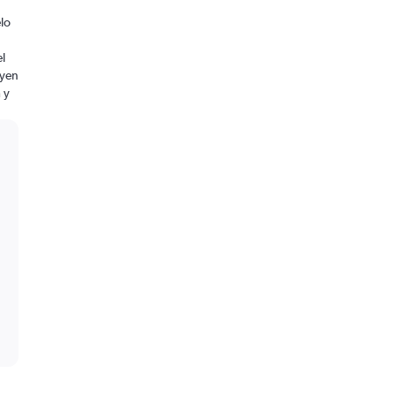
lo
el
uyen
 y