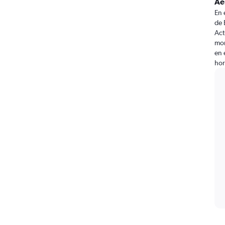
Ae
En 
de 
Act
mom
en 
hor