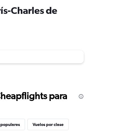
rís-Charles de
Cheapflights para
 populares
Vuelos por clase