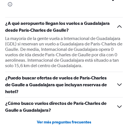
The
chart
has
1
¿A qué aeropuerto llegan los vuelos a Guadalajara
Y
desde París-Charles de Gaulle?
axis
displaying
La mayoría de la gente vuela a Internacional de Guadalajara
values.
(GDL) si reservan un vuelo a Guadalajara de París-Charles de
Range:
Gaulle. De media, Internacional de Guadalajara opera 0
0
vuelos de ida desde París-Charles de Gaulle por día con 0
to
aerolíneas. Internacional de Guadalajara está situado a tan
1800.
solo 15,6 km del centro de Guadalajara.
¿Puedo buscar ofertas de vuelos de París-Charles
de Gaulle a Guadalajara que incluyan reservas de
hotel?
¿Cómo busco vuelos directos de París-Charles de
Gaulle a Guadalajara?
Ver más preguntas frecuentes