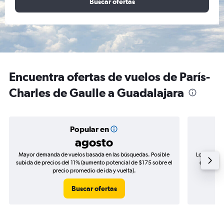
Buscar ofertas
Encuentra ofertas de vuelos de París-
Charles de Gaulle a Guadalajara
Popular en
agosto
Mayor demanda de vuelos basada en las búsquedas. Posible
Los precio
subida de precios del 11% (aumento potencial de $175 sobre el
de precio
precio promedio de ida y vuelta).
Buscar ofertas