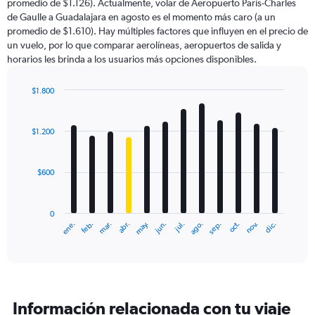
promedio de $1.126). Actualmente, volar de Aeropuerto París-Charles
chart
de Gaulle a Guadalajara en agosto es el momento más caro (a un
has
promedio de $1.610). Hay múltiples factores que influyen en el precio de
1
un vuelo, por lo que comparar aerolíneas, aeropuertos de salida y
Y
horarios les brinda a los usuarios más opciones disponibles.
axis
displaying
values.
$1.800
Range:
Bar
Chart
0
graphic.
chart
with
to
$1.200
12
3000.
bars.
$600
The
chart
has
0
1
ene.
feb.
mar.
abr.
may.
jun.
jul.
ago.
sep.
oct.
nov.
dic.
X
End
of
axis
interactive
displaying
chart
categories.
Range:
12
Información relacionada con tu viaje
categories.