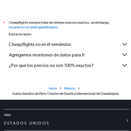
Cheapflights siempre trata de obtener precios exactos, sin embargo,
*
los precios no están garantizados
.
Esta es la razón:
Cheapflights no es el vendedor.
Agregamos montones de datos para ti
¿Por qué los precios no son 100% exactos?
Inicio
México
Vuelos baratos de París-Charles de Gaulle a Internacional de Guadalajara
Web
ESTADOS UNIDOS