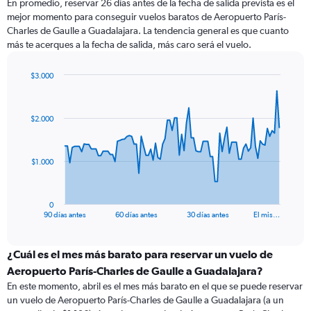
En promedio, reservar 26 días antes de la fecha de salida prevista es el
mejor momento para conseguir vuelos baratos de Aeropuerto París-
Charles de Gaulle a Guadalajara. La tendencia general es que cuanto
más te acerques a la fecha de salida, más caro será el vuelo.
$3.000
Chart
Chart
graphic.
with
91
$2.000
data
points.
The
$1.000
chart
has
1
0
X
End
90 días antes
60 días antes
30 días antes
El mis…
of
axis
interactive
displaying
chart
categories.
¿Cuál es el mes más barato para reservar un vuelo de
Range:
Aeropuerto París-Charles de Gaulle a Guadalajara?
91
En este momento, abril es el mes más barato en el que se puede reservar
categories.
un vuelo de Aeropuerto París-Charles de Gaulle a Guadalajara (a un
The