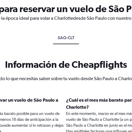
ara reservar un vuelo de São P
 la época ideal para volar a Charlottedesde São Paulo con nuestro
SAO-CLT
Información de Cheapflights
do lo que necesitas saber sobre tu vuelo desde São Paulo a Charlo
var un vuelo de São Paulo a
¿Cuál es el mes más barato par
Charlotte?
ás barato posible para un vuelo de
En este momento, marzo es el mes más
menos 18 días de anticipación a la
vuelo de São Paulo a Charlotte (a un
o puede aumentar si lo retrasas y dejas
São Paulo a Charlotte en junio es el
a.
Hay múltiples factores que influyen e