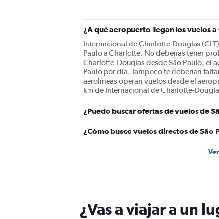
1
Y
axis
displaying
¿A qué aeropuerto llegan los vuelos a
values.
Internacional de Charlotte-Douglas (CLT) 
Range:
Paulo a Charlotte. No deberías tener pro
0
Charlotte-Douglas desde São Paulo; el a
to
Paulo por día. Tampoco te deberían faltar
6000.
aerolíneas operan vuelos desde el aeropu
km de Internacional de Charlotte-Douglas
¿Puedo buscar ofertas de vuelos de Sã
¿Cómo busco vuelos directos de São P
Ver
¿Vas a viajar a un l