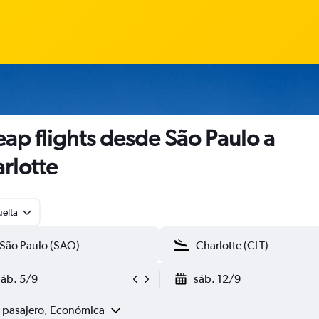
ap flights desde São Paulo a
rlotte
uelta
sáb. 5/9
sáb. 12/9
1 pasajero, Económica