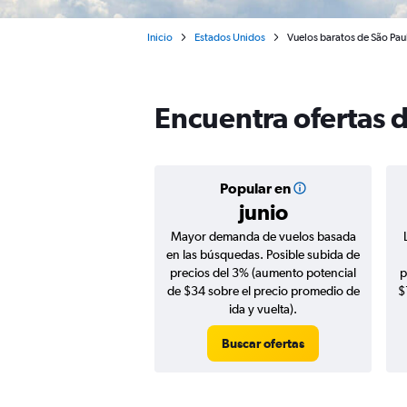
Inicio
Estados Unidos
Vuelos baratos de São Pau
Encuentra ofertas d
Popular en
junio
Mayor demanda de vuelos basada
en las búsquedas. Posible subida de
precios del 3% (aumento potencial
p
de $34 sobre el precio promedio de
$
ida y vuelta).
Buscar ofertas