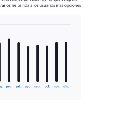
rarios les brinda a los usuarios más opciones
y.
jun.
jul.
ago.
sep.
oct.
nov.
dic.