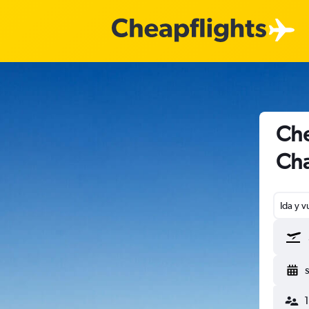
Che
Cha
Ida y v