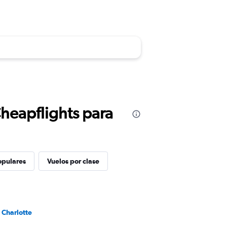
Cheapflights para
opulares
Vuelos por clase
 Charlotte