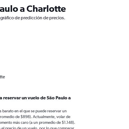
aulo a Charlotte
 gráfico de predicción de precios.
tte
a reservar un vuelo de São Paulo a
 barato en el que se puede reservar un
 promedio de $898). Actualmente, volar de
 momento más caro (a un promedio de $1.148).
n el precio de un vuelo, por lo que comparar