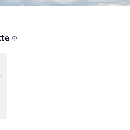
tte
a