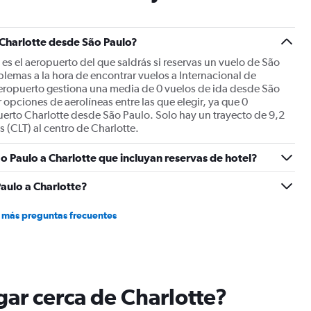
has
1
Y
 Charlotte desde São Paulo?
axis
displaying
es el aeropuerto del que saldrás si reservas un vuelo de São
values.
blemas a la hora de encontrar vuelos a Internacional de
Range:
eropuerto gestiona una media de 0 vuelos de ida desde São
0
 opciones de aerolíneas entre las que elegir, ya que 0
to
erto Charlotte desde São Paulo. Solo hay un trayecto de 9,2
1500.
 (CLT) al centro de Charlotte.
o Paulo a Charlotte que incluyan reservas de hotel?
aulo a Charlotte?
 más preguntas frecuentes
ugar cerca de Charlotte?