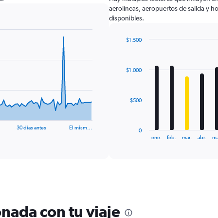
aerolíneas, aeropuertos de salida y ho
disponibles.
$1.500
Bar
Chart
graphic.
chart
with
$1.000
12
bars.
The
$500
chart
has
1
30 días antes
El mism…
0
X
End
ene.
feb.
mar.
abr.
ma
of
axis
interactive
displaying
chart
categories.
Range:
12
categories.
The
nada con tu viaje
chart