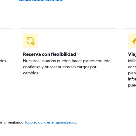
Reserva con flexibilidad
Via
edes
Nuestros usuarios pueden hacer planes con total
Mill
confianza y buscar vuelos sin cargos por
enco
cambios.
plan
info
pued
os, sin embargo,
los precios no están garantizados
.