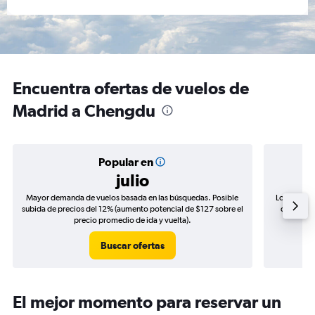
Encuentra ofertas de vuelos de
Madrid a Chengdu
Popular en
julio
Mayor demanda de vuelos basada en las búsquedas. Posible
Los precio
subida de precios del 12% (aumento potencial de $127 sobre el
de precio
precio promedio de ida y vuelta).
Buscar ofertas
El mejor momento para reservar un