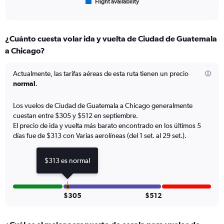
Flight availability
X
End
of
axis
interactive
displaying
chart
categories.
¿Cuánto cuesta volar ida y vuelta de Ciudad de Guatemala
Range:
a Chicago?
6
categories.
The
Actualmente, las tarifas aéreas de esta ruta tienen un precio
chart
normal
.
has
1
Los vuelos de Ciudad de Guatemala a Chicago generalmente
Y
cuestan entre $305 y $512 en septiembre.
axis
El precio de ida y vuelta más barato encontrado en los últimos 5
displaying
días fue de $313 con Varias aerolíneas (del 1 set. al 29 set.).
Number
of
flights.
$313 es normal
Range:
0
to
3.6.
$305
$512