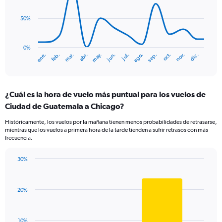
values.
data
Range:
points.
0
50%
to
The
450.
chart
has
0%
ene.
abr.
jul.
oct.
mar.
jun.
sep.
dic.
feb.
may.
ago.
nov.
1
End
of
X
interactive
axis
chart
displaying
¿Cuál es la hora de vuelo más puntual para los vuelos de
categories.
Range:
Ciudad de Guatemala a Chicago?
14
Históricamente, los vuelos por la mañana tienen menos probabilidades de retrasarse,
categories.
mientras que los vuelos a primera hora de la tarde tienden a sufrir retrasos con más
The
frecuencia.
chart
has
30%
1
Bar
Chart
Y
graphic.
chart
axis
with
displaying
20%
2
values.
bars.
Range:
0
The
10%