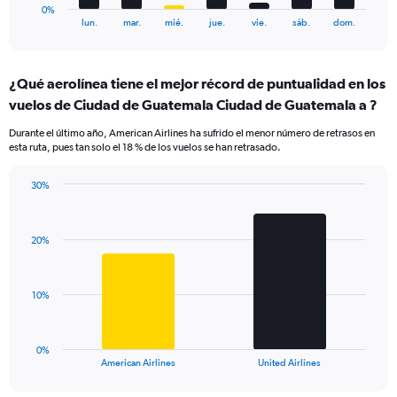
1
0%
X
End
lun.
mar.
mié.
jue.
vie.
sáb.
dom.
of
axis
interactive
displaying
chart
categories.
¿Qué aerolínea tiene el mejor récord de puntualidad en los
Range:
vuelos de Ciudad de Guatemala Ciudad de Guatemala a ?
7
categories.
Durante el último año, American Airlines ha sufrido el menor número de retrasos en
The
esta ruta, pues tan solo el 18 % de los vuelos se han retrasado.
chart
has
30%
1
Bar
Chart
Y
graphic.
chart
axis
with
displaying
20%
2
values.
bars.
Range:
0
The
10%
to
chart
120.
has
1
0%
X
End
American Airlines
United Airlines
of
axis
interactive
displaying
chart