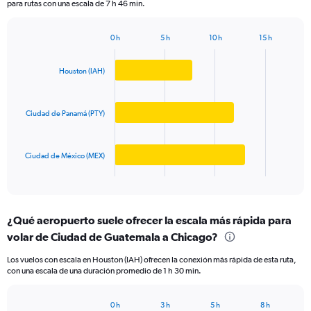
para rutas con una escala de 7 h 46 min.
chart
has
1
0 h
5 h
10 h
15 h
Bar
Y
Chart
graphic.
chart
axis
with
Houston (IAH)
displaying
3
values.
bars.
Range:
0
Ciudad de Panamá (PTY)
The
to
chart
600.
has
Ciudad de México (MEX)
1
X
End
of
axis
interactive
displaying
chart
categories.
¿Qué aeropuerto suele ofrecer la escala más rápida para
Range:
volar de Ciudad de Guatemala a Chicago?
3
categories.
Los vuelos con escala en Houston (IAH) ofrecen la conexión más rápida de esta ruta,
The
con una escala de una duración promedio de 1 h 30 min.
chart
has
1
0 h
3 h
5 h
8 h