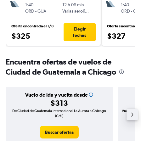
1:40
12 h 06 min
1:40
ORD
-
GUA
Varias aerolíneas
ORD
-
GU
Oferta encontrada el 1/8
Oferta encontrada 
Elegir
$325
$327
fechas
Encuentra ofertas de vuelos de
Ciudad de Guatemala a Chicago
Vuelo de ida y vuelta desde
$313
De Ciudad de Guatemala Internacional La Aurora a Chicago
Vuelo de id
(CHI)
Buscar ofertas