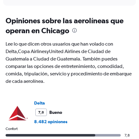
axis
interactive
displaying
chart
categories.
Range:
Opiniones sobre las aerolíneas que
91
operan en Chicago
categories.
The
chart
Lee lo que dicen otros usuarios que han volado con
has
Delta,Copa AirlinesyUnited Airlines de Ciudad de
1
Guatemala a Ciudad de Guatemala. También puedes
Y
axis
comparar las opciones de entretenimiento, comodidad,
displaying
comida, tripulación, servicio y procedimiento de embarque
values.
de cada aerolínea.
Range:
0
to
750.
Delta
Bueno
7,8
8.482 opiniones
Confort
7,8