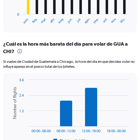
chart
has
0
1
ene.
feb.
mar.
abr.
may.
jun.
jul.
ago.
sep.
oct.
nov.
dic.
X
End
of
axis
interactive
displaying
chart
categories.
¿Cuál es la hora más barata del día para volar de GUA a
Range:
CHI?
12
categories.
Si vuelas de Ciudad de Guatemala a Chicago, la hora del día en que decidas volar no
The
influye apenas en el precio total de los billetes.
chart
has
3.6
1
Bar
Y
Chart
Number of flights
graphic.
chart
axis
2.4
with
displaying
6
values.
bars.
Range:
1.2
0
The
to
chart
750.
has
00:00 - 06:00
06:00 - 12:00
12:00 - 18:00
18:00 - 00:00
1