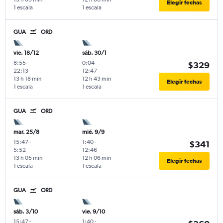
Elegir fechas
1 escala
1 escala
GUA
ORD
vie. 18/12
sáb. 30/1
8:55
-
0:04
-
$329
22:13
12:47
13 h 18 min
12 h 43 min
Elegir fechas
1 escala
1 escala
GUA
ORD
mar. 25/8
mié. 9/9
15:47
-
1:40
-
$341
5:52
12:46
13 h 05 min
12 h 06 min
Elegir fechas
1 escala
1 escala
GUA
ORD
sáb. 3/10
vie. 9/10
15:47
-
1:40
-