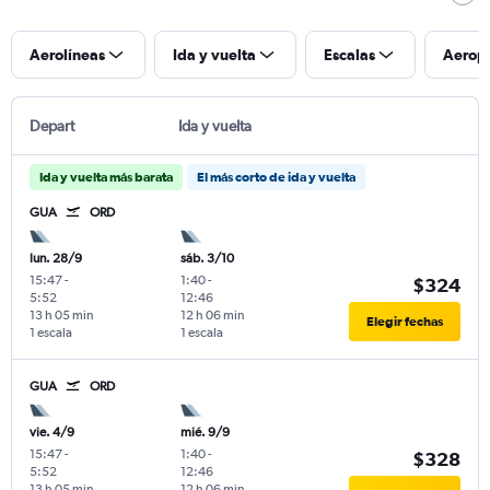
Aerolíneas
Ida y vuelta
Escalas
Aerop
Depart
Ida y vuelta
Ida y vuelta más barata
El más corto de ida y vuelta
GUA
ORD
lun. 28/9
sáb. 3/10
15:47
-
1:40
-
$324
5:52
12:46
13 h 05 min
12 h 06 min
Elegir fechas
1 escala
1 escala
GUA
ORD
vie. 4/9
mié. 9/9
15:47
-
1:40
-
$328
5:52
12:46
13 h 05 min
12 h 06 min