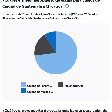
¿Cuál es el mejor aeropuerto de escala para vuelos de
Ciudad de Guatemala a Chicago?
Los usuarios de Cheapflights eligen Ciudad de Panamá (PTY) en el 73% de los
itinerarios de Ciudad de Guatemala a Chicago con Cheapflights.
Pie
Chart
graphic.
chart
with
3
slices.
Ciudad de Panam…
Houston (IAH)
Ciudad de México…
End
of
interactive
chart
¿Cuál es el aeropuerto de escala más barato para volar de