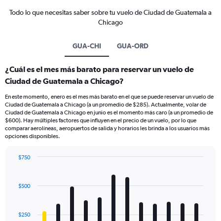
Todo lo que necesitas saber sobre tu vuelo de Ciudad de Guatemala a
Chicago
GUA-CHI
GUA-ORD
¿Cuál es el mes más barato para reservar un vuelo de
Ciudad de Guatemala a Chicago?
En este momento, enero es el mes más barato en el que se puede reservar un vuelo de
Ciudad de Guatemala a Chicago (a un promedio de $285). Actualmente, volar de
Ciudad de Guatemala a Chicago en junio es el momento más caro (a un promedio de
$600). Hay múltiples factores que influyen en el precio de un vuelo, por lo que
comparar aerolíneas, aeropuertos de salida y horarios les brinda a los usuarios más
opciones disponibles.
$750
Bar
Chart
graphic.
chart
with
$500
12
bars.
$250
The