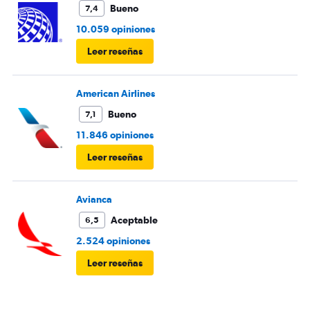
Bueno
7,4
10.059 opiniones
Leer reseñas
American Airlines
Bueno
7,1
11.846 opiniones
Leer reseñas
Avianca
Aceptable
6,5
2.524 opiniones
Leer reseñas