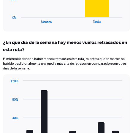
to
chart
150.
has
1
0%
X
End
Mañana
Tarde
of
axis
interactive
displaying
chart
categories.
¿En qué día de la semana hay menos vuelos retrasados en
Range:
esta ruta?
2
categories.
El miércoles tiende a haber menos retrasos en esta ruta, mientras que en martes ha
The
habido tradicionalmente una media más alta de retrasos en comparación con otros
chart
días de la semana.
has
1
120%
Y
Bar
Chart
axis
graphic.
chart
displaying
with
values.
80%
7
Range:
bars.
0
to
The
40%
30.
chart
has