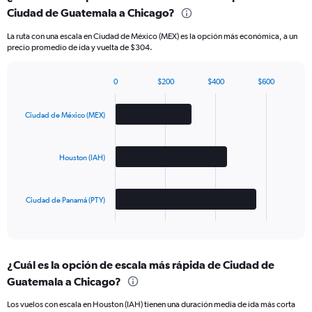
Ciudad de Guatemala a Chicago?
La ruta con una escala en Ciudad de México (MEX) es la opción más económica, a un
precio promedio de ida y vuelta de $304.
0
$200
$400
$600
Bar
Chart
graphic.
chart
with
Ciudad de México (MEX)
3
bars.
Houston (IAH)
The
chart
has
Ciudad de Panamá (PTY)
1
X
End
of
axis
interactive
displaying
chart
categories.
¿Cuál es la opción de escala más rápida de Ciudad de
Range:
Guatemala a Chicago?
3
categories.
Los vuelos con escala en Houston (IAH) tienen una duración media de ida más corta
The