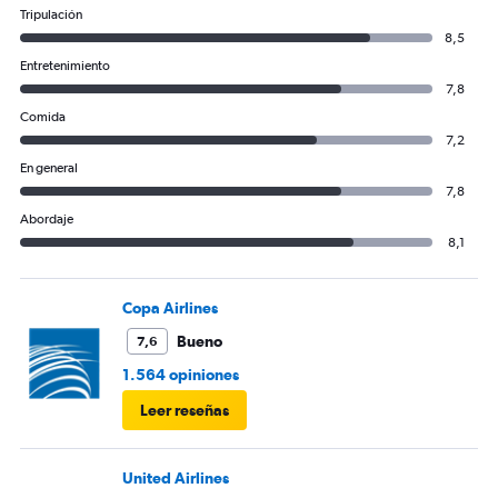
Tripulación
8,5
Entretenimiento
7,8
Comida
7,2
En general
7,8
Abordaje
8,1
Copa Airlines
Bueno
7,6
1.564 opiniones
Leer reseñas
United Airlines