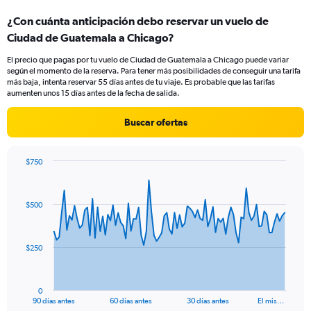
categories.
¿Con cuánta anticipación debo reservar un vuelo de
Range:
Ciudad de Guatemala a Chicago?
2
categories.
El precio que pagas por tu vuelo de Ciudad de Guatemala a Chicago puede variar
The
según el momento de la reserva. Para tener más posibilidades de conseguir una tarifa
chart
más baja, intenta reservar 55 días antes de tu viaje. Es probable que las tarifas
has
aumenten unos 15 días antes de la fecha de salida.
1
Y
Buscar ofertas
axis
displaying
values.
$750
Range:
Chart
Chart
0
graphic.
with
to
91
$500
data
30.
points.
The
$250
chart
has
1
0
X
End
90 días antes
60 días antes
30 días antes
El mis…
of