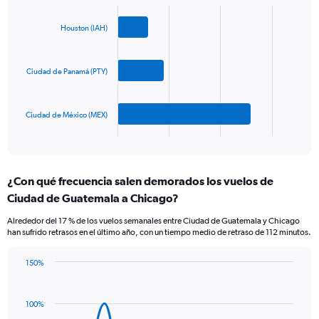
Bar
Y
Chart
graphic.
chart
axis
with
Houston (IAH)
displaying
3
values.
bars.
Range:
0
Ciudad de Panamá (PTY)
The
to
chart
900.
has
Ciudad de México (MEX)
1
X
End
of
axis
interactive
displaying
chart
categories.
¿Con qué frecuencia salen demorados los vuelos de
Range:
Ciudad de Guatemala a Chicago?
3
categories.
Alrededor del 17 % de los vuelos semanales entre Ciudad de Guatemala y Chicago
The
han sufrido retrasos en el último año, con un tiempo medio de retraso de 112 minutos.
chart
has
150%
1
Line
Chart
Y
graphic.
chart
axis
with
100%
displaying
14