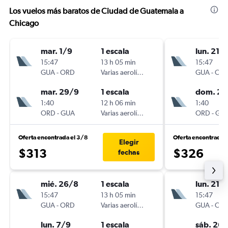
Los vuelos más baratos de Ciudad de Guatemala a
Chicago
mar. 1/9
1 escala
lun. 21/
15:47
13 h 05 min
15:47
GUA
-
ORD
Varias aerolíneas
GUA
-
OR
mar. 29/9
1 escala
dom. 27
1:40
12 h 06 min
1:40
ORD
-
GUA
Varias aerolíneas
ORD
-
GU
Oferta encontrada el 3/8
Oferta encontrada 
Elegir
$313
$326
fechas
mié. 26/8
1 escala
lun. 21/
15:47
13 h 05 min
15:47
GUA
-
ORD
Varias aerolíneas
GUA
-
OR
lun. 7/9
1 escala
sáb. 26