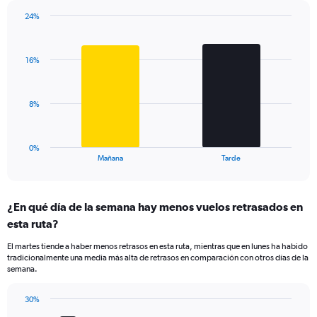
has
24%
1
Bar
Chart
Y
graphic.
chart
axis
with
displaying
16%
2
values.
bars.
Range:
0
The
8%
to
chart
30.
has
1
0%
X
End
Mañana
Tarde
of
axis
interactive
displaying
chart
categories.
¿En qué día de la semana hay menos vuelos retrasados en
Range:
esta ruta?
2
categories.
El martes tiende a haber menos retrasos en esta ruta, mientras que en lunes ha habido
The
tradicionalmente una media más alta de retrasos en comparación con otros días de la
chart
semana.
has
1
30%
Y
Bar
Chart