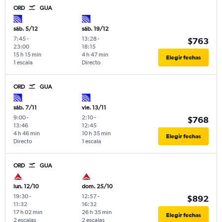
ORD
GUA
sáb. 5/12
sáb. 19/12
7:45
-
13:28
-
$763
23:00
18:15
15 h 15 min
4 h 47 min
Elegir fechas
1 escala
Directo
ORD
GUA
sáb. 7/11
vie. 13/11
9:00
-
2:10
-
$768
13:46
12:45
4 h 46 min
10 h 35 min
Elegir fechas
Directo
1 escala
ORD
GUA
lun. 12/10
dom. 25/10
19:30
-
12:57
-
$892
11:32
16:32
17 h 02 min
26 h 35 min
Elegir fechas
2 escalas
2 escalas