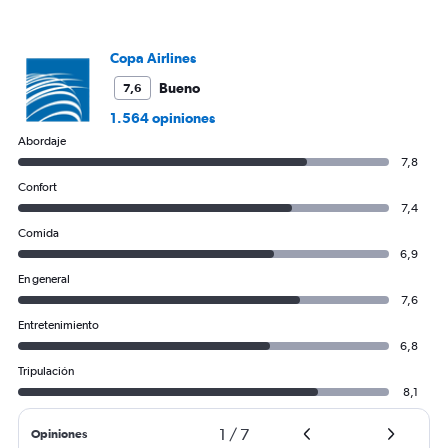
to
1200.
Copa Airlines
Bueno
7,6
1.564 opiniones
Abordaje
7,8
Confort
7,4
Comida
6,9
En general
7,6
Entretenimiento
6,8
Tripulación
8,1
1
/
7
Opiniones