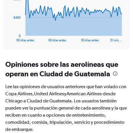
data
24.
points.
The
$400
chart
has
1
0
X
End
90 días antes
60 días antes
30 días antes
El mis…
of
axis
interactive
displaying
chart
categories.
Range:
Opiniones sobre las aerolíneas que
91
operan en Ciudad de Guatemala
categories.
The
chart
Lee las opiniones de usuarios anteriores que han volado con
has
Copa Airlines,United AirlinesyAmerican Airlines desde
1
Chicago a Ciudad de Guatemala. Los usuarios también
Y
axis
pueden ver la puntuación general de cada aerolínea y la que
displaying
reciben en cuanto a opciones de entretenimiento,
values.
comodidad, comida, tripulación, servicio y procedimiento
Range:
de embarque.
0