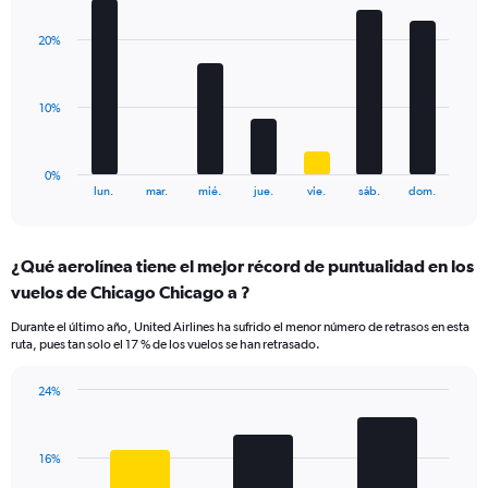
axis
graphic.
chart
displaying
with
values.
20%
7
Range:
bars.
0
to
The
10%
24.
chart
has
1
0%
X
End
lun.
mar.
mié.
jue.
vie.
sáb.
dom.
of
axis
interactive
displaying
chart
categories.
¿Qué aerolínea tiene el mejor récord de puntualidad en los
Range:
vuelos de Chicago Chicago a ?
7
categories.
Durante el último año, United Airlines ha sufrido el menor número de retrasos en esta
The
ruta, pues tan solo el 17 % de los vuelos se han retrasado.
chart
has
24%
1
Bar
Chart
Y
graphic.
chart
axis
with
displaying
16%
3
values.
bars.