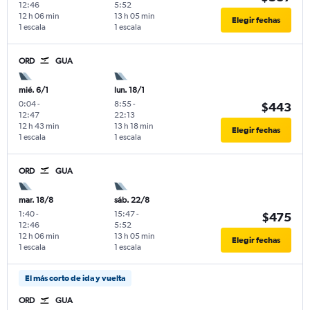
12:46
5:52
12 h 06 min
13 h 05 min
Elegir fechas
1 escala
1 escala
ORD
GUA
mié. 6/1
lun. 18/1
0:04
-
8:55
-
$443
12:47
22:13
12 h 43 min
13 h 18 min
Elegir fechas
1 escala
1 escala
ORD
GUA
mar. 18/8
sáb. 22/8
1:40
-
15:47
-
$475
12:46
5:52
12 h 06 min
13 h 05 min
Elegir fechas
1 escala
1 escala
El más corto de ida y vuelta
ORD
GUA