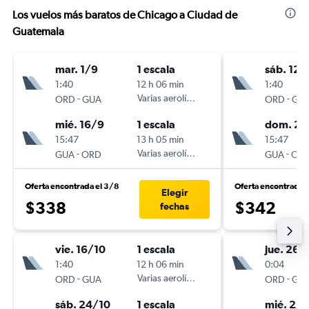
Los vuelos más baratos de Chicago a Ciudad de
Guatemala
mar. 1/9
1 escala
sáb. 12/
1:40
12 h 06 min
1:40
-
Varias aerolíneas
-
ORD
GUA
ORD
GU
mié. 16/9
1 escala
dom. 27
15:47
13 h 05 min
15:47
-
Varias aerolíneas
-
GUA
ORD
GUA
OR
Oferta encontrada el 3/8
Oferta encontrada 
Elegir
$338
$342
fechas
vie. 16/10
1 escala
jue. 26/
1:40
12 h 06 min
0:04
-
Varias aerolíneas
-
ORD
GUA
ORD
GU
sáb. 24/10
1 escala
mié. 2/1