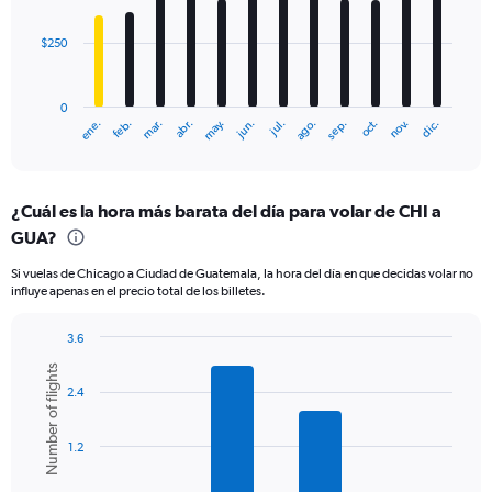
bars.
$250
The
chart
has
0
1
ene.
feb.
mar.
abr.
may.
jun.
jul.
ago.
sep.
oct.
nov.
dic.
X
End
of
axis
interactive
displaying
chart
categories.
¿Cuál es la hora más barata del día para volar de CHI a
Range:
GUA?
12
categories.
Si vuelas de Chicago a Ciudad de Guatemala, la hora del día en que decidas volar no
The
influye apenas en el precio total de los billetes.
chart
has
3.6
1
Bar
Y
Chart
Number of flights
graphic.
chart
axis
2.4
with
displaying
6
values.
bars.
Range:
1.2
0
The
to