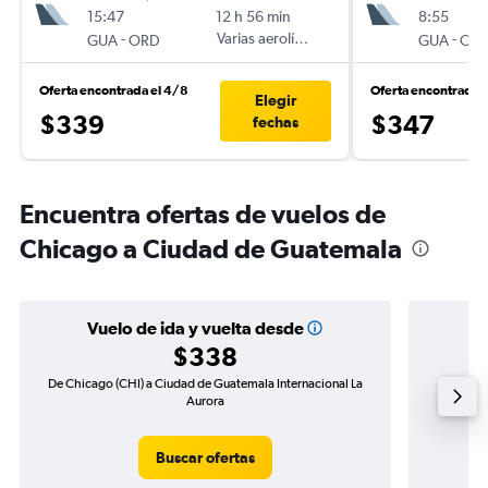
15:47
12 h 56 min
8:55
-
Varias aerolíneas
-
GUA
ORD
GUA
OR
Oferta encontrada el 4/8
Oferta encontrada 
Elegir
$339
$347
fechas
Encuentra ofertas de vuelos de
Chicago a Ciudad de Guatemala
Vuelo de ida y vuelta desde
$338
De Chicago (CHI) a Ciudad de Guatemala Internacional La
Vuelo d
Aurora
Buscar ofertas