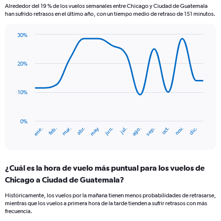
Alrededor del 19 % de los vuelos semanales entre Chicago y Ciudad de Guatemala
han sufrido retrasos en el último año, con un tiempo medio de retraso de 151 minutos.
30%
Line
Chart
graphic.
chart
with
20%
14
data
points.
10%
The
chart
has
0%
ene.
abr.
jul.
oct.
mar.
jun.
sep.
dic.
feb.
may.
ago.
nov.
1
End
of
X
interactive
axis
chart
displaying
¿Cuál es la hora de vuelo más puntual para los vuelos de
categories.
Range:
Chicago a Ciudad de Guatemala?
14
Históricamente, los vuelos por la mañana tienen menos probabilidades de retrasarse,
categories.
mientras que los vuelos a primera hora de la tarde tienden a sufrir retrasos con más
The
frecuencia.
chart