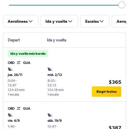
Aerolíneas
Ida y vuelta
Escalas
Aerop
Depart
Ida y vuelta
Ida y vuelta más barata
ORD
GUA
jue. 26/11
mié. 2/12
0:04
-
8:55
-
$365
12:47
22:13
12 h 43 min
13 h 18 min
Elegir fechas
1 escala
1 escala
ORD
GUA
vie. 4/9
sáb. 19/9
1:40
-
15:47
-
$387