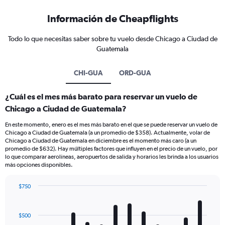
Información de Cheapflights
Todo lo que necesitas saber sobre tu vuelo desde Chicago a Ciudad de
Guatemala
CHI-GUA
ORD-GUA
¿Cuál es el mes más barato para reservar un vuelo de
Chicago a Ciudad de Guatemala?
En este momento, enero es el mes más barato en el que se puede reservar un vuelo de
Chicago a Ciudad de Guatemala (a un promedio de $358). Actualmente, volar de
Chicago a Ciudad de Guatemala en diciembre es el momento más caro (a un
promedio de $632). Hay múltiples factores que influyen en el precio de un vuelo, por
lo que comparar aerolíneas, aeropuertos de salida y horarios les brinda a los usuarios
más opciones disponibles.
$750
Bar
Chart
graphic.
chart
with
$500
12