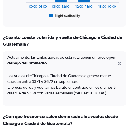
chart
750.
has
00:00 - 06:00
06:00 - 12:00
12:00 - 18:00
18:00 - 00:00
1
Flight availability
X
End
of
axis
interactive
displaying
chart
categories.
¿Cuánto cuesta volar ida y vuelta de Chicago a Ciudad de
Range:
Guatemala?
6
categories.
The
Actualmente, las tarifas aéreas de esta ruta tienen un precio
por
chart
debajo del promedio
.
has
1
Los vuelos de Chicago a Ciudad de Guatemala generalmente
Y
cuestan entre $371 y $672 en septiembre.
axis
El precio de ida y vuelta más barato encontrado en los últimos 5
displaying
días fue de $338 con Varias aerolíneas (del 1 set. al 16 set.).
Number
of
flights.
Range:
0
¿Con qué frecuencia salen demorados los vuelos desde
to
Chicago a Ciudad de Guatemala?
3.6.