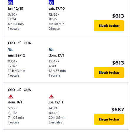
lun. 12/10
sáb. 17/10
5:30
-
12:26
-
$613
11:24
18:15
6 h 54 min
4 h 49 min
Elegir fechas
1 escala
Directo
ORD
GUA
mar. 29/12
dom. 17/1
0:04
-
15:47
-
$613
12:47
4:43
12 h 43 min
12 h 56 min
Elegir fechas
1 escala
1 escala
ORD
GUA
dom. 8/11
jue. 12/11
5:27
-
14:10
-
$687
12:32
10:45
7 h 05 min
20 h 35 min
Elegir fechas
1 escala
2 escalas