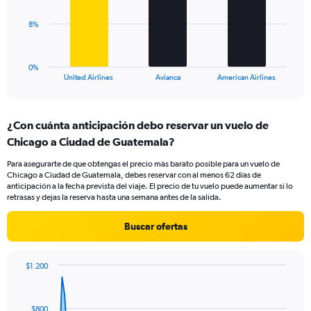
Range:
0
The
8%
to
chart
30.
has
1
0%
X
End
United Airlines
Avianca
American Airlines
of
axis
interactive
displaying
chart
categories.
¿Con cuánta anticipación debo reservar un vuelo de
Range:
Chicago a Ciudad de Guatemala?
3
categories.
Para asegurarte de que obtengas el precio más barato posible para un vuelo de
The
Chicago a Ciudad de Guatemala, debes reservar con al menos 62 días de
chart
anticipación a la fecha prevista del viaje. El precio de tu vuelo puede aumentar si lo
has
retrasas y dejas la reserva hasta una semana antes de la salida.
1
Y
Buscar ofertas
axis
displaying
values.
$1.200
Range:
Chart
Chart
0
graphic.
with
to
91
$800