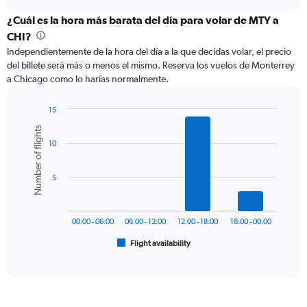
displaying
chart
categories.
¿Cuál es la hora más barata del día para volar de MTY a
Range:
CHI?
12
Independientemente de la hora del día a la que decidas volar, el precio
categories.
del billete será más o menos el mismo. Reserva los vuelos de Monterrey
The
a Chicago como lo harías normalmente.
chart
has
1
15
Y
Bar
Chart
Number of flights
graphic.
chart
axis
10
with
displaying
6
values.
bars.
Range:
5
0
The
to
chart
600.
has
00:00 - 06:00
06:00 - 12:00
12:00 - 18:00
18:00 - 00:00
1
Flight availability
X
End
of
axis
interactive
displaying
chart
categories.
Range: