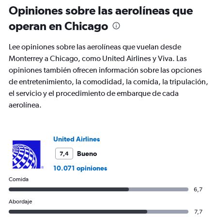
6
Opiniones sobre las aerolíneas que
categories.
The
operan en Chicago
chart
has
Lee opiniones sobre las aerolíneas que vuelan desde
1
Y
Monterrey a Chicago, como United Airlines y Viva. Las
axis
opiniones también ofrecen información sobre las opciones
displaying
de entretenimiento, la comodidad, la comida, la tripulación,
Number
el servicio y el procedimiento de embarque de cada
of
flights.
aerolínea.
Range:
0
to
United Airlines
15.
Bueno
7,4
10.071 opiniones
Comida
6,7
Abordaje
7,7