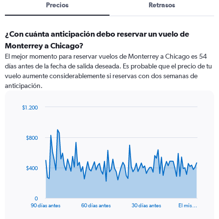
Precios
Retrasos
¿Con cuánta anticipación debo reservar un vuelo de
Monterrey a Chicago?
El mejor momento para reservar vuelos de Monterrey a Chicago es 54
días antes de la fecha de salida deseada. Es probable que el precio de tu
vuelo aumente considerablemente si reservas con dos semanas de
anticipación.
$1.200
Chart
Chart
graphic.
with
91
$800
data
points.
The
$400
chart
has
1
0
X
End
90 días antes
60 días antes
30 días antes
El mis…
of
axis
interactive