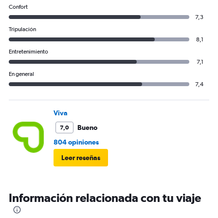
Confort
7,3
Tripulación
8,1
Entretenimiento
7,1
En general
7,4
Viva
Bueno
7,0
804 opiniones
Leer reseñas
Información relacionada con tu viaje