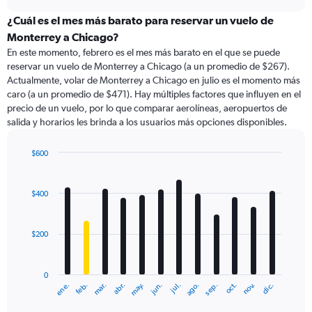
displaying
chart
categories.
¿Cuál es el mes más barato para reservar un vuelo de
Range:
Monterrey a Chicago?
91
En este momento, febrero es el mes más barato en el que se puede
categories.
reservar un vuelo de Monterrey a Chicago (a un promedio de $267).
The
Actualmente, volar de Monterrey a Chicago en julio es el momento más
chart
caro (a un promedio de $471). Hay múltiples factores que influyen en el
has
precio de un vuelo, por lo que comparar aerolíneas, aeropuertos de
1
salida y horarios les brinda a los usuarios más opciones disponibles.
Y
axis
displaying
$600
values.
Bar
Chart
Range:
graphic.
chart
with
0
$400
12
to
bars.
1200.
$200
The
chart
has
0
1
ene.
abr.
jul.
oct.
mar.
jun.
sep.
dic.
feb.
may.
ago.
nov.
X
End
of
axis
interactive