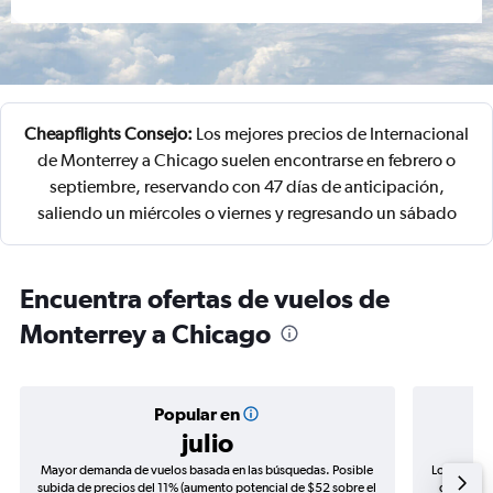
Cheapflights Consejo:
Los mejores precios de Internacional
de Monterrey a Chicago suelen encontrarse en febrero o
septiembre, reservando con 47 días de anticipación,
saliendo un miércoles o viernes y regresando un sábado
Encuentra ofertas de vuelos de
Monterrey a Chicago
Popular en
julio
Mayor demanda de vuelos basada en las búsquedas. Posible
Los precio
subida de precios del 11% (aumento potencial de $52 sobre el
de precio