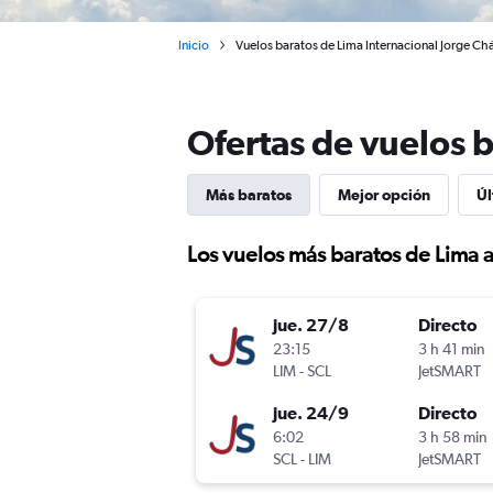
Inicio
Vuelos baratos de Lima Internacional Jorge Ch
Ofertas de vuelos b
Más baratos
Mejor opción
Úl
Los vuelos más baratos de Lima a
jue. 27/8
Directo
23:15
3 h 41 min
LIM
-
SCL
JetSMART
jue. 24/9
Directo
6:02
3 h 58 min
SCL
-
LIM
JetSMART