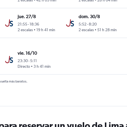
2 escalas
42 h 05 min
2 escalas
28 h 04 min
jue. 27/8
dom. 30/8
21:55
-
18:36
5:52
-
8:20
2 escalas
19 h 41 min
2 escalas
51 h 28 min
vie. 16/10
23:30
-
5:11
Directo
3 h 41 min
 vuelta más baratos.
ara reservar un vuelo de Lima 