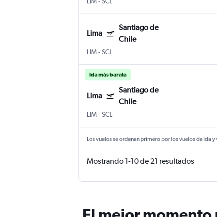
LIM
-
SCL
Santiago de
Lima
Chile
LIM
-
SCL
Ida más barata
Santiago de
Lima
Chile
LIM
-
SCL
Los vuelos se ordenan primero por los vuelos de ida y
Mostrando 1-10 de 21 resultados
El mejor momento p