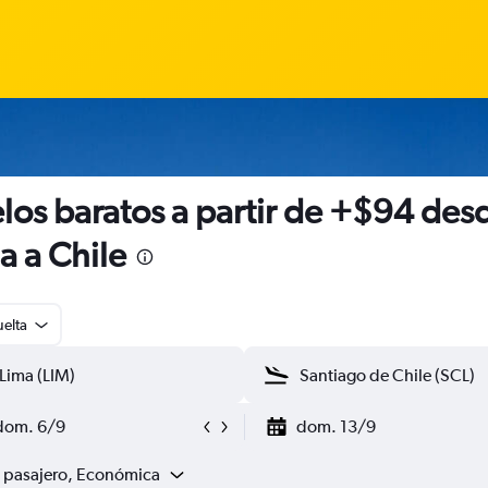
los baratos a partir de +$94 des
a a Chile
uelta
dom. 6/9
dom. 13/9
1 pasajero, Económica