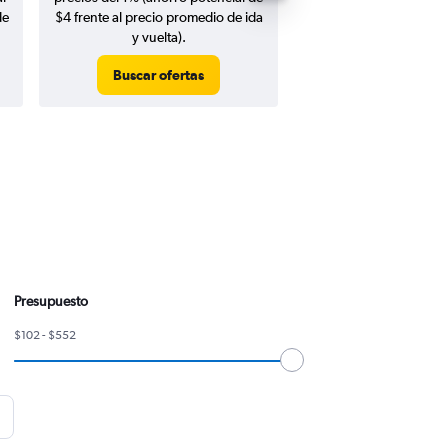
de
$4 frente al precio promedio de ida
y vuelta).
Buscar ofertas
Buscar ofert
Presupuesto
$102 - $552