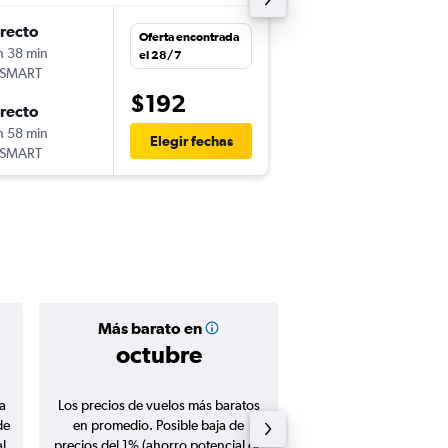
irecto
dom. 13/9
Oferta encontrada
h 38 min
23:30
el 28/7
tSMART
LIM
-
SCL
$192
irecto
sáb. 19/9
h 58 min
5:57
Elegir fechas
tSMART
SCL
-
LIM
Más barato en
Precio prom
octubre
$213
a
Los precios de vuelos más baratos
Promedio de vuelos de 
de
en promedio. Posible baja de
en agosto 20
l
precios del 1% (ahorro potencial de