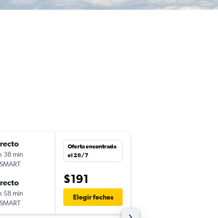
irecto
jue. 27/8
Oferta encontrada
h 38 min
23:15
el 28/7
tSMART
LIM
-
SCL
$191
irecto
dom. 30/8
h 58 min
5:01
Elegir fechas
tSMART
SCL
-
LIM