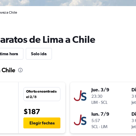
ávez a Chile
aratos de Lima a Chile
tima hora
Solo ida
 Chile
jue. 3/9
D
Oferta encontrada
23:30
3 
el 2/8
LIM
-
SCL
Je
$187
lun. 7/9
D
5:57
3 
Elegir fechas
SCL
-
LIM
Je