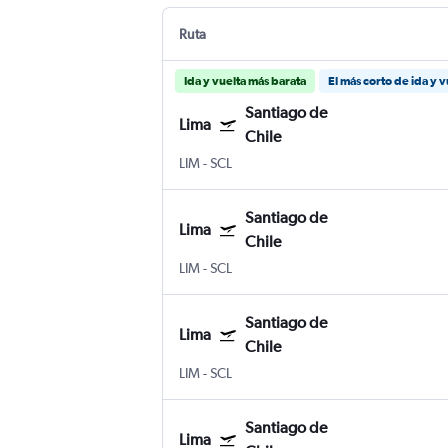
Ruta
Ida y vuelta más barata
El más corto de ida y v
Santiago de
Lima
Chile
LIM
-
SCL
Santiago de
Lima
Chile
LIM
-
SCL
Santiago de
Lima
Chile
LIM
-
SCL
Santiago de
Lima