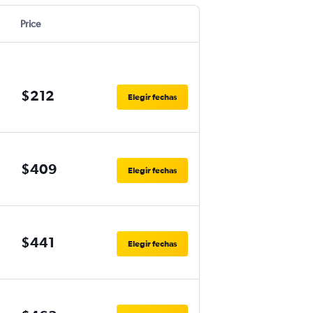
Price
$212
Elegir fechas
$409
Elegir fechas
$441
Elegir fechas