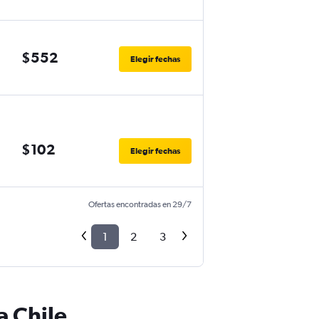
$552
Elegir fechas
$102
Elegir fechas
Ofertas encontradas en 29/7
1
2
3
a Chile