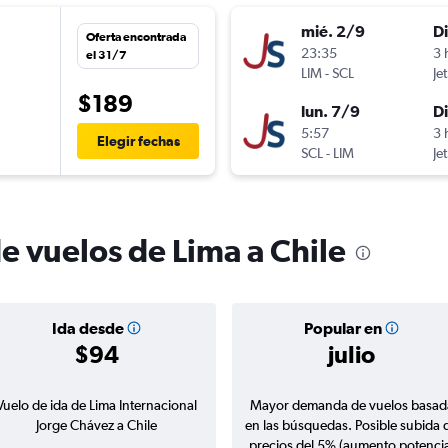
mié. 2/9
D
Oferta encontrada
23:35
3 
el 31/7
LIM
-
SCL
Je
$189
lun. 7/9
D
5:57
3 
Elegir fechas
SCL
-
LIM
Je
e vuelos de Lima a Chile
Ida desde
Popular en
$94
julio
Vuelo de ida de Lima Internacional
Mayor demanda de vuelos basad
Jorge Chávez a Chile
en las búsquedas. Posible subida 
precios del 5% (aumento potencia