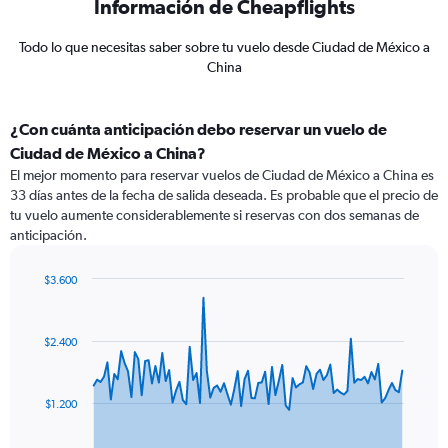
Información de Cheapflights
Todo lo que necesitas saber sobre tu vuelo desde Ciudad de México a
China
¿Con cuánta anticipación debo reservar un vuelo de
Ciudad de México a China?
El mejor momento para reservar vuelos de Ciudad de México a China es
33 días antes de la fecha de salida deseada. Es probable que el precio de
tu vuelo aumente considerablemente si reservas con dos semanas de
anticipación.
$3.600
Chart
Chart
graphic.
with
91
$2.400
data
points.
The
$1.200
chart
has