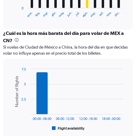
has
0
1
ene.
feb.
mar.
abr.
may.
jun.
jul.
ago.
sep.
oct.
nov.
dic.
X
End
of
axis
interactive
displaying
chart
categories.
¿Cuál es la hora más barata del día para volar de MEX a
Range:
CN?
12
Si vuelas de Ciudad de México a China, la hora del día en que decidas
categories.
volar no influye apenas en el precio total de los billetes.
The
chart
has
7.5
1
Bar
Chart
Number of flights
Y
graphic.
chart
axis
5
with
6
displaying
bars.
values.
2.5
Range:
The
0
chart
to
has
2400.
00:00 - 06:00
06:00 - 12:00
12:00 - 18:00
18:00 - 00:00
1
Flight availability
X
End
of
axis