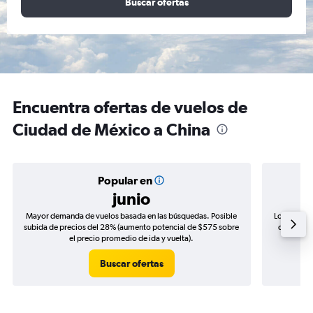
Buscar ofertas
Encuentra ofertas de vuelos de
Ciudad de México a China
Popular en
junio
Mayor demanda de vuelos basada en las búsquedas. Posible
Los precio
subida de precios del 28% (aumento potencial de $575 sobre
de precios
el precio promedio de ida y vuelta).
Buscar ofertas