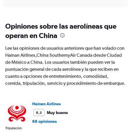
interactive
displaying
chart
categories.
Range:
6
Opiniones sobre las aerolíneas que
categories.
The
operan en China
chart
has
Lee las opiniones de usuarios anteriores que han volado con
1
Y
Hainan Airlines,China SouthernyAir Canada desde Ciudad
axis
de México a China. Los usuarios también pueden ver la
displaying
puntuación general de cada aerolínea y la que reciben en
Number
cuanto a opciones de entretenimiento, comodidad,
of
flights.
comida, tripulación, servicio y procedimiento de embarque.
Range:
0
to
Hainan Airlines
7.5.
Muy bueno
8,3
68 opiniones
Tripulación