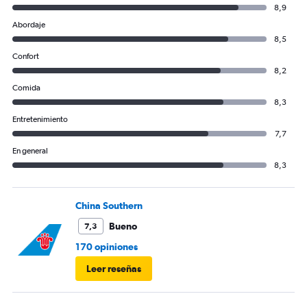
8,9
Abordaje
8,5
Confort
8,2
Comida
8,3
Entretenimiento
7,7
En general
8,3
China Southern
Bueno
7,3
170 opiniones
Leer reseñas