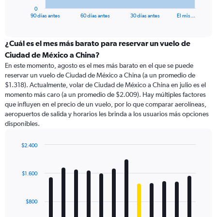
1
0
X
End
90 días antes
60 días antes
30 días antes
El mis…
of
axis
interactive
displaying
chart
categories.
¿Cuál es el mes más barato para reservar un vuelo de
Range:
Ciudad de México a China?
91
En este momento, agosto es el mes más barato en el que se puede
categories.
reservar un vuelo de Ciudad de México a China (a un promedio de
The
$1.318). Actualmente, volar de Ciudad de México a China en julio es el
chart
momento más caro (a un promedio de $2.009). Hay múltiples factores
has
que influyen en el precio de un vuelo, por lo que comparar aerolíneas,
1
aeropuertos de salida y horarios les brinda a los usuarios más opciones
Y
disponibles.
axis
displaying
values.
$2.400
Range:
Bar
Chart
0
graphic.
chart
with
to
$1.600
12
3600.
bars.
$800
The
chart