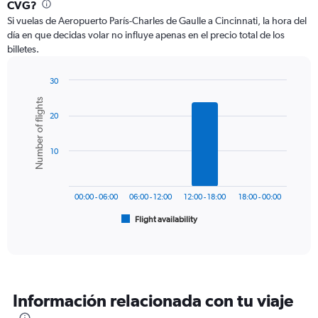
Range:
CVG?
12
Si vuelas de Aeropuerto París-Charles de Gaulle a Cincinnati, la hora del
categories.
día en que decidas volar no influye apenas en el precio total de los
The
billetes.
chart
has
1
30
Y
Bar
Chart
Number of flights
graphic.
chart
axis
20
with
displaying
6
values.
bars.
Range:
10
0
The
to
chart
1500.
has
00:00 - 06:00
06:00 - 12:00
12:00 - 18:00
18:00 - 00:00
1
Flight availability
X
End
of
axis
interactive
displaying
chart
categories.
Range:
6
Información relacionada con tu viaje
categories.
The