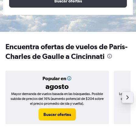
Buscar ofertas
Encuentra ofertas de vuelos de París-
Charles de Gaulle a Cincinnati
Popular en
agosto
Mayor demanda de vuelos basada en las búsquedas. Posible
Los precio
subida de precios del 16% (aumento potencial de $204 sobre
de precios
el precio promedio de ida y vuelta).
Buscar ofertas