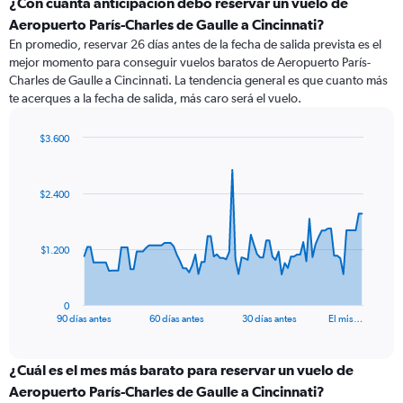
¿Con cuánta anticipación debo reservar un vuelo de
Aeropuerto París-Charles de Gaulle a Cincinnati?
En promedio, reservar 26 días antes de la fecha de salida prevista es el
mejor momento para conseguir vuelos baratos de Aeropuerto París-
Charles de Gaulle a Cincinnati. La tendencia general es que cuanto más
te acerques a la fecha de salida, más caro será el vuelo.
$3.600
Chart
Chart
graphic.
with
91
$2.400
data
points.
The
$1.200
chart
has
1
0
X
End
90 días antes
60 días antes
30 días antes
El mis…
of
axis
interactive
displaying
chart
categories.
¿Cuál es el mes más barato para reservar un vuelo de
Range:
Aeropuerto París-Charles de Gaulle a Cincinnati?
91