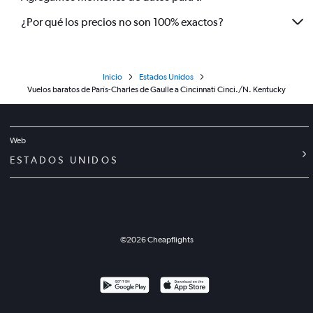
¿Por qué los precios no son 100% exactos?
Inicio
Estados Unidos
Vuelos baratos de París-Charles de Gaulle a Cincinnati Cinci./N. Kentucky
Web
ESTADOS UNIDOS
©
2026
Cheapflights