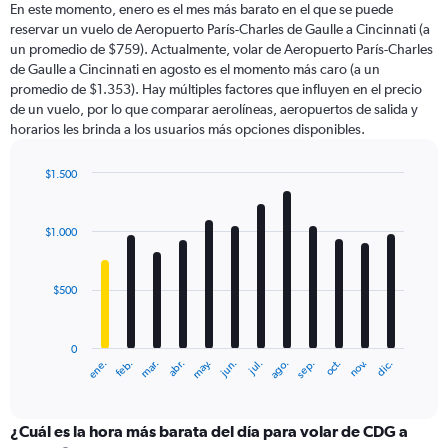
En este momento, enero es el mes más barato en el que se puede
categories.
reservar un vuelo de Aeropuerto París-Charles de Gaulle a Cincinnati (a
The
un promedio de $759). Actualmente, volar de Aeropuerto París-Charles
chart
de Gaulle a Cincinnati en agosto es el momento más caro (a un
has
promedio de $1.353). Hay múltiples factores que influyen en el precio
1
de un vuelo, por lo que comparar aerolíneas, aeropuertos de salida y
Y
horarios les brinda a los usuarios más opciones disponibles.
axis
displaying
values.
$1.500
Range:
Bar
Chart
0
graphic.
chart
with
to
$1.000
12
3600.
bars.
$500
The
chart
has
0
1
ene.
feb.
mar.
abr.
may.
jun.
jul.
ago.
sep.
oct.
nov.
dic.
X
End
of
axis
interactive
displaying
chart
categories.
¿Cuál es la hora más barata del día para volar de CDG a