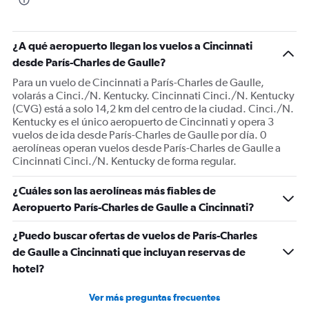
chart
has
1
¿A qué aeropuerto llegan los vuelos a Cincinnati
Y
desde París-Charles de Gaulle?
axis
displaying
Para un vuelo de Cincinnati a París-Charles de Gaulle,
Number
volarás a Cinci./N. Kentucky. Cincinnati Cinci./N. Kentucky
of
(CVG) está a solo 14,2 km del centro de la ciudad. Cinci./N.
flights.
Kentucky es el único aeropuerto de Cincinnati y opera 3
Range:
vuelos de ida desde París-Charles de Gaulle por día. 0
0
aerolíneas operan vuelos desde París-Charles de Gaulle a
to
Cincinnati Cinci./N. Kentucky de forma regular.
30.
¿Cuáles son las aerolíneas más fiables de
Aeropuerto París-Charles de Gaulle a Cincinnati?
¿Puedo buscar ofertas de vuelos de París-Charles
de Gaulle a Cincinnati que incluyan reservas de
hotel?
Ver más preguntas frecuentes