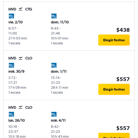
MVD
CTG
vie. 2/10
dom. 11/10
9:57
-
9:45
-
$438
11:00
21:46
27 h 03 min
10 h 01 min
Elegir fechas
1 escala
1 escala
MVD
CLO
mié. 30/9
dom. 1/11
2:12
-
15:14
-
$557
17:21
21:25
17 h 09 min
28 h 11 min
Elegir fechas
1 escala
1 escala
MVD
CLO
lun. 26/10
mié. 4/11
10:19
-
8:42
-
$557
23:37
21:25
15 h 18 min
10 h 43 min