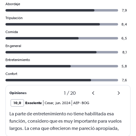
Abordaje
7,9
Tripulación
8,4
Comida
6,5
En general
8,1
Entretenimiento
5,8
Confort
7,6
1
/
20
Opiniones
10,0
Excelente
Cesar
,
jun. 2024
AEP
-
BOG
La parte de entretenimiento no tiene habilitada esa
función, considero que es muy importante para vuelos
largos. La cena que ofrecieron me pareció apropiada,
pero debería ser caliente.