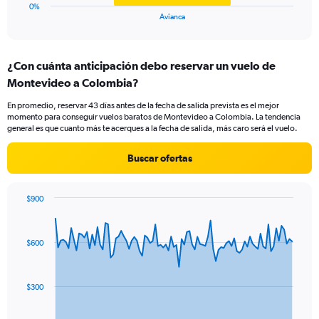
1
0%
X
End
Avianca
of
axis
interactive
displaying
chart
categories.
¿Con cuánta anticipación debo reservar un vuelo de
Range:
Montevideo a Colombia?
1
categories.
En promedio, reservar 43 días antes de la fecha de salida prevista es el mejor
The
momento para conseguir vuelos baratos de Montevideo a Colombia. La tendencia
chart
general es que cuanto más te acerques a la fecha de salida, más caro será el vuelo.
has
1
Buscar ofertas
Y
axis
displaying
$900
values.
Chart
Chart
Range:
graphic.
with
0
91
$600
to
data
points.
24.
The
$300
chart
has