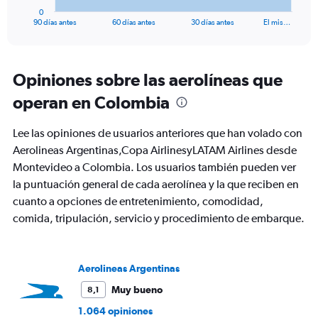
1
0
X
End
90 días antes
60 días antes
30 días antes
El mis…
of
axis
interactive
displaying
chart
categories.
Range:
Opiniones sobre las aerolíneas que
91
operan en Colombia
categories.
The
chart
Lee las opiniones de usuarios anteriores que han volado con
has
Aerolineas Argentinas,Copa AirlinesyLATAM Airlines desde
1
Montevideo a Colombia. Los usuarios también pueden ver
Y
axis
la puntuación general de cada aerolínea y la que reciben en
displaying
cuanto a opciones de entretenimiento, comodidad,
values.
comida, tripulación, servicio y procedimiento de embarque.
Range:
0
to
900.
Aerolineas Argentinas
Muy bueno
8,1
1.064 opiniones