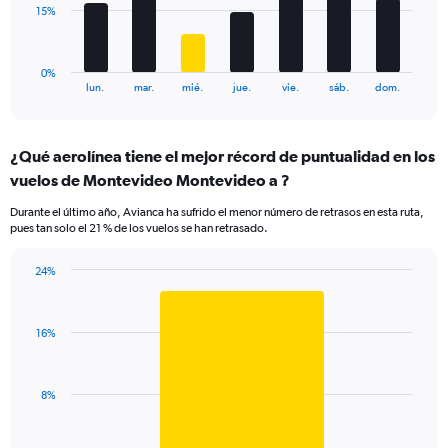
to
The
15%
120.
chart
has
1
0%
X
End
lun.
mar.
mié.
jue.
vie.
sáb.
dom.
of
axis
interactive
displaying
chart
categories.
¿Qué aerolínea tiene el mejor récord de puntualidad en los
Range:
vuelos de Montevideo Montevideo a ?
7
categories.
Durante el último año, Avianca ha sufrido el menor número de retrasos en esta ruta,
The
pues tan solo el 21 % de los vuelos se han retrasado.
chart
has
24%
1
Bar
Chart
Y
graphic.
chart
axis
with
displaying
16%
1
values.
bar.
Range:
0
The
8%
to
chart
45.
has