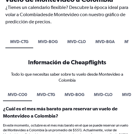
¿Tienes un calendario flexible? Descubre la época ideal para
volar a Colombiadesde Montevideo con nuestro gráfico de
predicción de precios.
MVD-CTG
MVD-BOG
MVD-CLO
MVD-BGA
MVD
Información de Cheapflights
Todo lo que necesitas saber sobre tu vuelo desde Montevideo a
Colombia
MVD-CO0
MVD-CTG
MVD-BOG
MVD-CLO
MVD-
¿Cuál es el mes más barato para reservar un vuelo de
Montevideo a Colombia?
En este momento, octubre es el mes más barato en el que se puede reservar un vuelo
de Montevideo a Colombia (a un promedio de $551). Actualmente, volar de