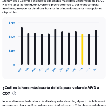
Montevideo a Colombia en enero es el momento más caro (a un promedio de $672).
Hay múltiples factores que influyen en el precio de un vuelo, por lo que comparar
aerolíneas, aeropuertos de salida y horarios les brinda a los usuarios más opciones
disponibles.
$750
Bar
Chart
graphic.
chart
with
$500
12
bars.
$250
The
chart
has
0
1
ene.
feb.
mar.
abr.
may.
jun.
jul.
ago.
sep.
oct.
nov.
dic.
X
End
of
axis
interactive
displaying
chart
categories.
¿Cuál es la hora más barata del día para volar de MVD a
Range:
CO?
12
categories.
Independientemente de la hora del día a la que decidas volar, el precio del billete será
The
más o menos el mismo. Reserva los vuelos de Montevideo a Colombia como lo harías
chart