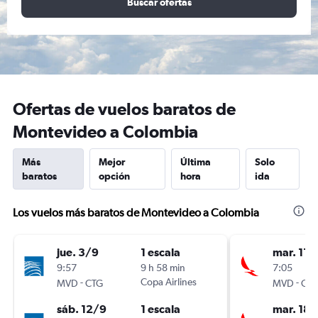
Buscar ofertas
Ofertas de vuelos baratos de
Montevideo a Colombia
Más
Mejor
Última
Solo
baratos
opción
hora
ida
Los vuelos más baratos de Montevideo a Colombia
jue. 3/9
1 escala
mar. 11/
9:57
9 h 58 min
7:05
-
Copa Airlines
-
MVD
CTG
MVD
CT
sáb. 12/9
1 escala
mar. 18/