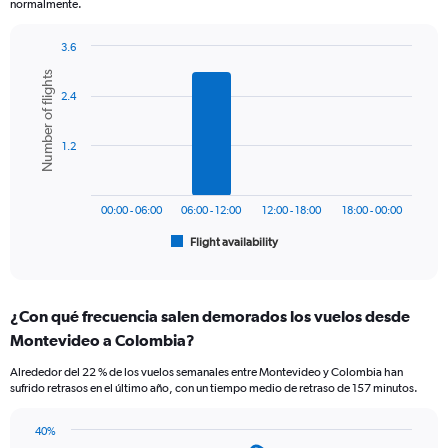
normalmente.
has
1
3.6
Y
Bar
Chart
axis
Number of flights
graphic.
chart
displaying
2.4
with
values.
6
Range:
bars.
0
1.2
to
The
750.
chart
has
00:00 - 06:00
06:00 - 12:00
12:00 - 18:00
18:00 - 00:00
1
Flight availability
X
End
of
axis
interactive
displaying
chart
categories.
¿Con qué frecuencia salen demorados los vuelos desde
Range:
Montevideo a Colombia?
6
categories.
Alrededor del 22 % de los vuelos semanales entre Montevideo y Colombia han
The
sufrido retrasos en el último año, con un tiempo medio de retraso de 157 minutos.
chart
has
40%
1