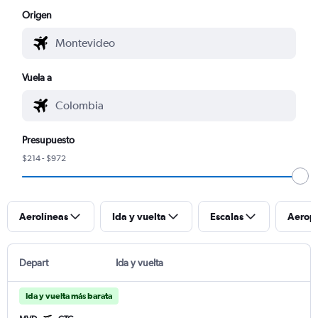
Origen
Vuela a
Presupuesto
$214 - $972
Aerolíneas
Ida y vuelta
Escalas
Aerop
Depart
Ida y vuelta
Ida y vuelta más barata