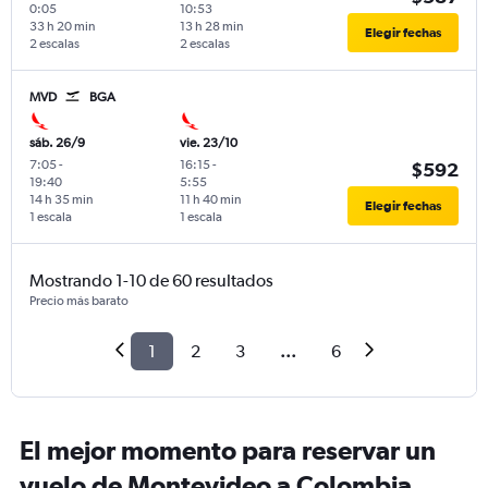
0:05
10:53
33 h 20 min
13 h 28 min
Elegir fechas
2 escalas
2 escalas
MVD
BGA
sáb. 26/9
vie. 23/10
7:05
-
16:15
-
$592
19:40
5:55
14 h 35 min
11 h 40 min
Elegir fechas
1 escala
1 escala
Mostrando 1-10 de 60 resultados
Precio más barato
1
2
3
...
6
El mejor momento para reservar un
vuelo de Montevideo a Colombia