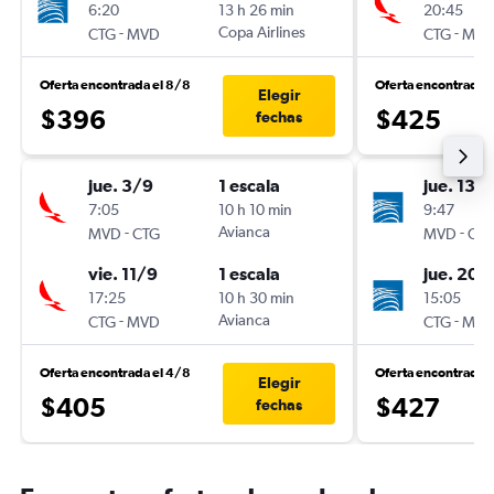
6:20
13 h 26 min
20:45
-
Copa Airlines
-
CTG
MVD
CTG
MV
Oferta encontrada el 8/8
Oferta encontrada 
Elegir
$396
$425
fechas
jue. 3/9
1 escala
jue. 13/
7:05
10 h 10 min
9:47
-
Avianca
-
MVD
CTG
MVD
CT
vie. 11/9
1 escala
jue. 20/
17:25
10 h 30 min
15:05
-
Avianca
-
CTG
MVD
CTG
MV
Oferta encontrada el 4/8
Oferta encontrada 
Elegir
$405
$427
fechas