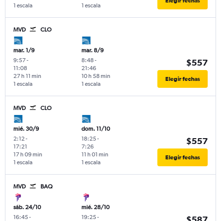
Elegir fechas
1 escala
1 escala
MVD
CLO
mar. 1/9
mar. 8/9
9:57
-
8:48
-
$557
11:08
21:46
27 h 11 min
10 h 58 min
Elegir fechas
1 escala
1 escala
MVD
CLO
mié. 30/9
dom. 11/10
2:12
-
18:25
-
$557
17:21
7:26
17 h 09 min
11 h 01 min
Elegir fechas
1 escala
1 escala
MVD
BAQ
sáb. 24/10
mié. 28/10
16:45
-
19:25
-
$587