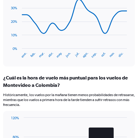
Line
Chart
Y
graphic.
chart
axis
30%
with
displaying
14
Number
data
20%
of
points.
flights.
10%
Range:
The
0
chart
to
has
0%
ene.
abr.
jul.
oct.
mar.
jun.
sep.
dic.
feb.
may.
ago.
nov.
3.6.
1
End
of
X
interactive
axis
chart
displaying
¿Cuál es la hora de vuelo más puntual para los vuelos de
categories.
Range:
Montevideo a Colombia?
14
Históricamente, los vuelos por la mañana tienen menos probabilidades de retrasarse,
categories.
mientras que los vuelos a primera hora de la tarde tienden a sufrir retrasos con más
The
frecuencia.
chart
has
120%
1
Bar
Chart
Y
graphic.
chart
axis
with
displaying
80%