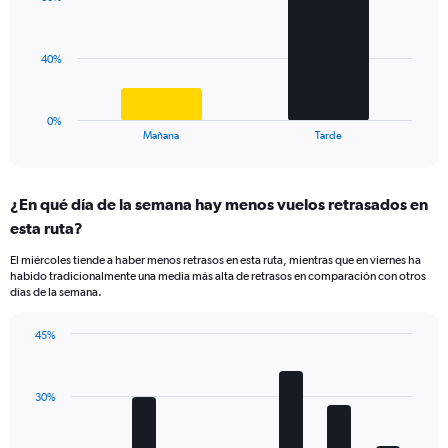
2
values.
bars.
Range:
0
The
40%
to
chart
40.
has
1
0%
X
End
Mañana
Tarde
of
axis
interactive
displaying
chart
categories.
¿En qué día de la semana hay menos vuelos retrasados en
Range:
esta ruta?
2
categories.
El miércoles tiende a haber menos retrasos en esta ruta, mientras que en viernes ha
The
habido tradicionalmente una media más alta de retrasos en comparación con otros
chart
días de la semana.
has
1
45%
Y
Bar
Chart
axis
graphic.
chart
displaying
with
values.
30%
7
Range:
bars.
0