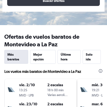
Buscar ofertas
Ofertas de vuelos baratos de
Montevideo a La Paz
Más
Mejor
Última
Solo
baratos
opción
hora
ida
Los vuelos más baratos de Montevideo a La Paz
vie. 2/10
2 escalas
mié. 30
13:25
18 h 00 min
19:21
-
Varias aerolíneas
-
MVD
LPB
MVD
LPB
vie. 23/10
2 escalas
mar. 6/1