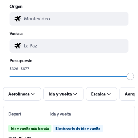
Origen
Vuela a
Presupuesto
$326 - $677
Aerolíneas
Ida y vuelta
Escalas
Aerop
Depart
Ida y vuelta
Ida y vuelta más barata
El más corto de ida y vuelta