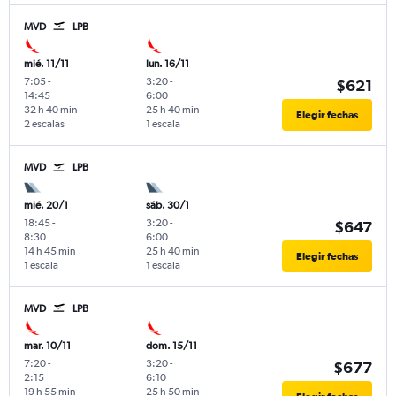
MVD
LPB
mié. 11/11
lun. 16/11
7:05
-
3:20
-
$621
14:45
6:00
32 h 40 min
25 h 40 min
Elegir fechas
2 escalas
1 escala
MVD
LPB
mié. 20/1
sáb. 30/1
18:45
-
3:20
-
$647
8:30
6:00
14 h 45 min
25 h 40 min
Elegir fechas
1 escala
1 escala
MVD
LPB
mar. 10/11
dom. 15/11
7:20
-
3:20
-
$677
2:15
6:10
19 h 55 min
25 h 50 min