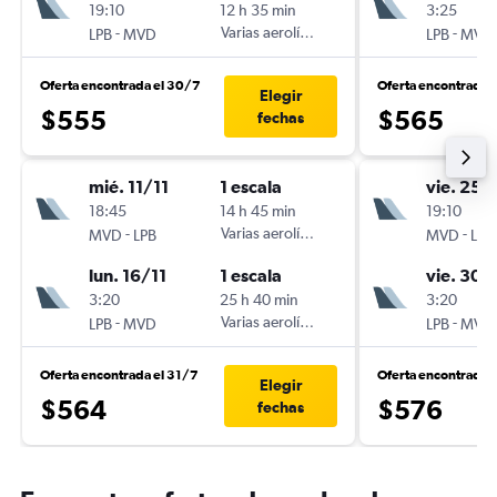
19:10
12 h 35 min
3:25
-
Varias aerolíneas
-
LPB
MVD
LPB
MVD
Oferta encontrada el 30/7
Oferta encontrada 
Elegir
$555
$565
fechas
mié. 11/11
1 escala
vie. 25/
18:45
14 h 45 min
19:10
-
Varias aerolíneas
-
MVD
LPB
MVD
LPB
lun. 16/11
1 escala
vie. 30/
3:20
25 h 40 min
3:20
-
Varias aerolíneas
-
LPB
MVD
LPB
MVD
Oferta encontrada el 31/7
Oferta encontrada 
Elegir
$564
$576
fechas