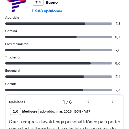
Bueno
7,4
1.968 opiniones
Abordaje
7,5
Comida
6,7
Entretenimiento
7,0
Tripulación
8,0
En general
7,4
Confort
7,3
1
/
6
Opiniones
2,0
Mediocre
adonaldo
,
mar. 2026
BOG
-
MTR
Que la empresa kayak tenga personal idóneo para poder
contestar las llamadas y dar solución a las personas de