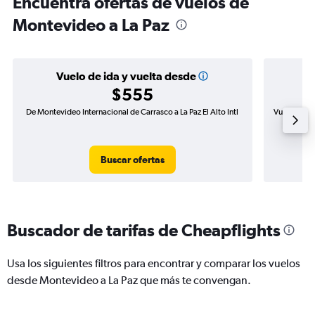
Encuentra ofertas de vuelos de
Montevideo a La Paz
Vuelo de ida y vuelta desde
$555
De Montevideo Internacional de Carrasco a La Paz El Alto Intl
Vuelo de id
Buscar ofertas
Buscador de tarifas de Cheapflights
Usa los siguientes filtros para encontrar y comparar los vuelos
desde Montevideo a La Paz que más te convengan.