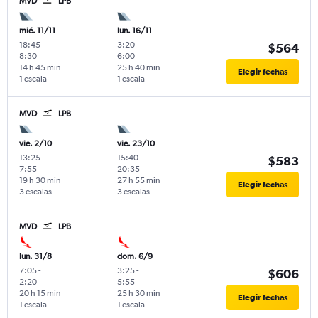
MVD
LPB
mié. 11/11
lun. 16/11
18:45
-
3:20
-
$564
8:30
6:00
14 h 45 min
25 h 40 min
Elegir fechas
1 escala
1 escala
MVD
LPB
vie. 2/10
vie. 23/10
13:25
-
15:40
-
$583
7:55
20:35
19 h 30 min
27 h 55 min
Elegir fechas
3 escalas
3 escalas
MVD
LPB
lun. 31/8
dom. 6/9
7:05
-
3:25
-
$606
2:20
5:55
20 h 15 min
25 h 30 min
Elegir fechas
1 escala
1 escala