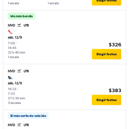
Elegir fechas
1 escala
1 escala
Ida más barata
MVD
LPB
sáb. 12/9
7:05
-
$326
14:45
32 h 40 min
Elegir fechas
1 escala
MVD
LPB
sáb. 12/9
19:25
-
$383
7:55
37 h 30 min
Elegir fechas
3 escalas
El más corto de solo ida
MVD
LPB