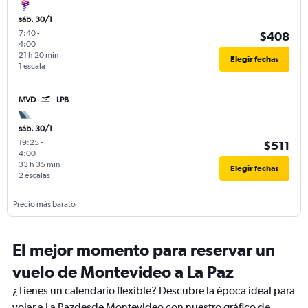
sáb. 30/1
7:40
-
$408
4:00
21 h 20 min
Elegir fechas
1 escala
MVD
LPB
sáb. 30/1
19:25
-
$511
4:00
33 h 35 min
Elegir fechas
2 escalas
Precio más barato
El mejor momento para reservar un
vuelo de Montevideo a La Paz
¿Tienes un calendario flexible? Descubre la época ideal para
volar a La Pazdesde Montevideo con nuestro gráfico de