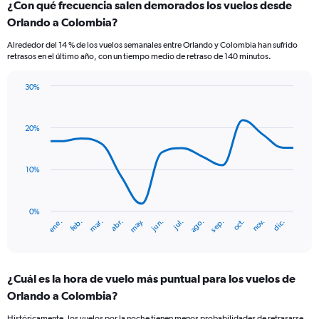
¿Con qué frecuencia salen demorados los vuelos desde
Range:
Orlando a Colombia?
7
categories.
Alrededor del 14 % de los vuelos semanales entre Orlando y Colombia han sufrido
The
retrasos en el último año, con un tiempo medio de retraso de 140 minutos.
chart
has
30%
1
Line
Chart
Y
graphic.
chart
axis
with
20%
displaying
14
values.
data
Range:
points.
0
10%
to
The
12.
chart
has
0%
ene.
abr.
jul.
oct.
mar.
jun.
sep.
dic.
feb.
may.
ago.
nov.
1
End
of
X
interactive
axis
chart
displaying
¿Cuál es la hora de vuelo más puntual para los vuelos de
categories.
Range:
Orlando a Colombia?
14
Históricamente, los vuelos por la noche tienen menos probabilidades de retrasarse,