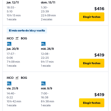
jue. 12/11
dom. 15/11
18:55
-
1:30
-
$416
5:10
23:39
10 h 15 min
22 h 09 min
Elegir fechas
1 escala
2 escalas
El más corto de ida y vuelta
MCO
BOG
jue. 20/8
mié. 26/8
17:57
-
12:08
-
$419
0:06
22:25
7 h 09 min
9 h 17 min
Elegir fechas
1 escala
1 escala
MCO
BOG
vie. 21/8
mié. 9/9
14:40
-
7:00
-
$419
0:22
16:38
10 h 42 min
8 h 38 min
Elegir fechas
1 escala
1 escala