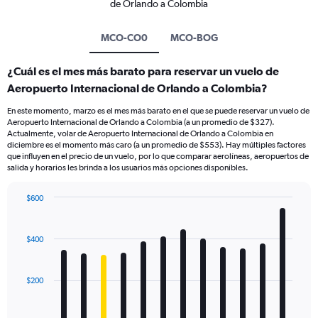
de Orlando a Colombia
MCO-CO0
MCO-BOG
¿Cuál es el mes más barato para reservar un vuelo de
Aeropuerto Internacional de Orlando a Colombia?
En este momento, marzo es el mes más barato en el que se puede reservar un vuelo de
Aeropuerto Internacional de Orlando a Colombia (a un promedio de $327).
Actualmente, volar de Aeropuerto Internacional de Orlando a Colombia en
diciembre es el momento más caro (a un promedio de $553). Hay múltiples factores
que influyen en el precio de un vuelo, por lo que comparar aerolíneas, aeropuertos de
salida y horarios les brinda a los usuarios más opciones disponibles.
$600
Bar
Chart
graphic.
chart
with
$400
12
bars.
$200
The
chart
has