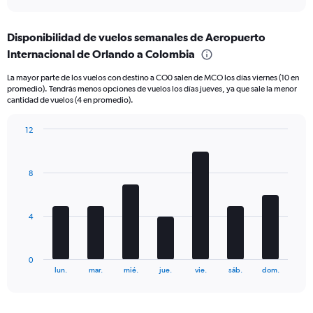
interactive
axis
chart
displaying
Disponibilidad de vuelos semanales de Aeropuerto
categories.
Range:
Internacional de Orlando a Colombia
6
La mayor parte de los vuelos con destino a CO0 salen de MCO los días viernes (10 en
categories.
promedio). Tendrás menos opciones de vuelos los días jueves, ya que sale la menor
The
cantidad de vuelos (4 en promedio).
chart
has
12
2
Bar
Y
Chart
graphic.
chart
axes
with
displaying
8
7
Avg.
bars.
Price
and
The
4
Number
chart
of
has
flights.
1
0
X
End
lun.
mar.
mié.
jue.
vie.
sáb.
dom.
of
axis
interactive
displaying
chart
categories.