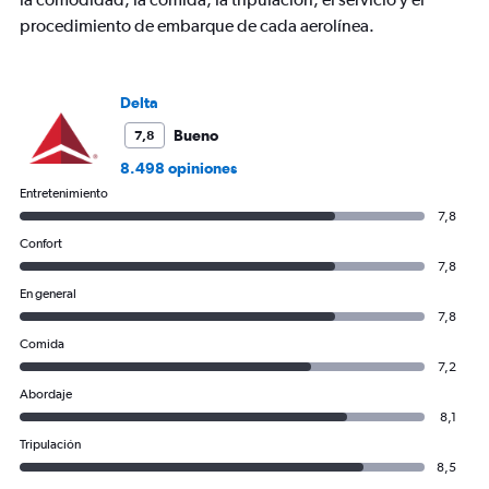
chart
procedimiento de embarque de cada aerolínea.
has
1
Y
axis
Delta
displaying
values.
Bueno
7,8
Range:
8.498 opiniones
0
Entretenimiento
to
750.
7,8
Confort
7,8
En general
7,8
Comida
7,2
Abordaje
8,1
Tripulación
8,5