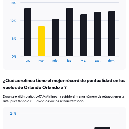
18%
Y
Bar
Chart
axis
graphic.
chart
displaying
with
values.
12%
7
Range:
bars.
0
to
The
6%
24.
chart
has
1
0%
X
End
lun.
mar.
mié.
jue.
vie.
sáb.
dom.
of
axis
interactive
displaying
chart
categories.
¿Qué aerolínea tiene el mejor récord de puntualidad en los
Range:
vuelos de Orlando Orlando a ?
7
categories.
Durante el último año, LATAM Airlines ha sufrido el menor número de retrasos en esta
The
ruta, pues tan solo el 13 % de los vuelos se han retrasado.
chart
has
24%
1
Bar
Chart
Y
graphic.
chart
axis
with