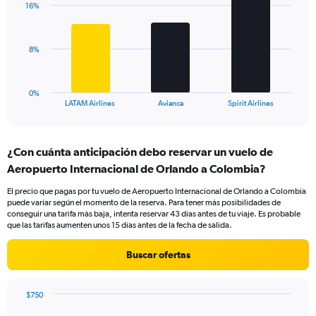
displaying
16%
3
values.
bars.
Range:
0
The
8%
to
chart
18.
has
1
0%
X
End
LATAM Airlines
Avianca
Spirit Airlines
of
axis
interactive
displaying
chart
categories.
¿Con cuánta anticipación debo reservar un vuelo de
Range:
Aeropuerto Internacional de Orlando a Colombia?
3
categories.
El precio que pagas por tu vuelo de Aeropuerto Internacional de Orlando a Colombia
The
puede variar según el momento de la reserva. Para tener más posibilidades de
chart
conseguir una tarifa más baja, intenta reservar 43 días antes de tu viaje. Es probable
has
que las tarifas aumenten unos 15 días antes de la fecha de salida.
1
Y
Buscar ofertas
axis
displaying
values.
$750
Range:
Chart
Chart