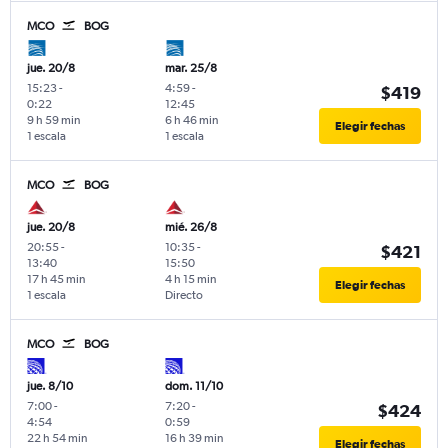
MCO
BOG
jue. 20/8
mar. 25/8
15:23
-
4:59
-
$419
0:22
12:45
9 h 59 min
6 h 46 min
Elegir fechas
1 escala
1 escala
MCO
BOG
jue. 20/8
mié. 26/8
20:55
-
10:35
-
$421
13:40
15:50
17 h 45 min
4 h 15 min
Elegir fechas
1 escala
Directo
MCO
BOG
jue. 8/10
dom. 11/10
7:00
-
7:20
-
$424
4:54
0:59
22 h 54 min
16 h 39 min
Elegir fechas