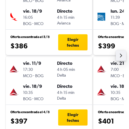
-
Avianca
-
MCO
BOG
MCO
BO
vie. 18/9
Directo
lun. 24/
16:05
4 h 15 min
11:39
-
Avianca
-
BOG
MCO
BOG
MC
Oferta encontrada el 5/8
Oferta encontrada 
Elegir
$386
$399
fechas
vie. 11/9
Directo
vie. 21/
17:30
4 h 05 min
7:00
-
Delta
-
MCO
BOG
MCO
BO
vie. 18/9
Directo
vie. 18/
10:35
4 h 15 min
10:35
-
Delta
-
BOG
MCO
BOG
MC
Oferta encontrada el 4/8
Oferta encontrada 
Elegir
$397
$401
fechas