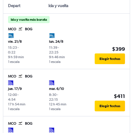
Depart
Ida y vuelta
Ida y vuelta más barata
MCO
BOG
vie. 21/8
lun. 24/8
15:23
-
11:39
-
$399
0:22
22:25
9 h 59 min
9 h 46 min
Elegir fechas
1 escala
1 escala
MCO
BOG
jue. 17/9
mar. 6/10
12:00
-
8:30
-
$411
4:54
22:15
17 h 54 min
12 h 45 min
Elegir fechas
1 escala
1 escala
MCO
BOG