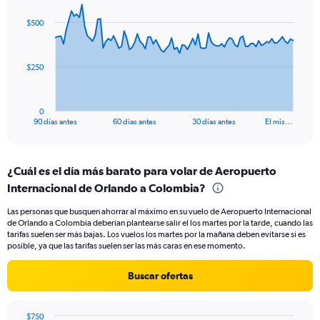
0
graphic.
with
to
91
$500
data
24.
points.
The
$250
chart
has
1
0
X
End
90 días antes
60 días antes
30 días antes
El mis…
of
axis
interactive
displaying
chart
categories.
¿Cuál es el día más barato para volar de Aeropuerto
Range:
Internacional de Orlando a Colombia?
91
categories.
Las personas que busquen ahorrar al máximo en su vuelo de Aeropuerto Internacional
The
de Orlando a Colombia deberían plantearse salir el los martes por la tarde, cuando las
chart
tarifas suelen ser más bajas. Los vuelos los martes por la mañana deben evitarse si es
has
posible, ya que las tarifas suelen ser las más caras en ese momento.
1
Y
Buscar ofertas
axis
displaying
values.
$750