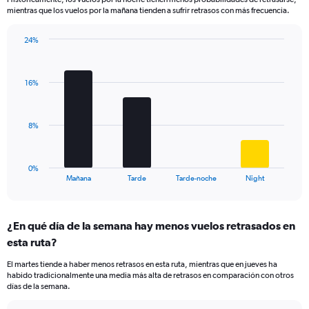
categories.
mientras que los vuelos por la mañana tienden a sufrir retrasos con más frecuencia.
The
chart
has
24%
Bar
1
Chart
graphic.
chart
Y
with
axis
16%
4
displaying
bars.
values.
Range:
The
8%
0
chart
to
has
30.
1
0%
X
End
Mañana
Tarde
Tarde-noche
Night
of
axis
interactive
displaying
chart
categories.
¿En qué día de la semana hay menos vuelos retrasados en
Range:
esta ruta?
4
categories.
El martes tiende a haber menos retrasos en esta ruta, mientras que en jueves ha
The
habido tradicionalmente una media más alta de retrasos en comparación con otros
chart
días de la semana.
has
1