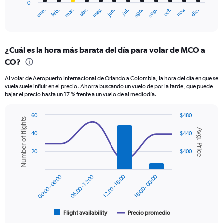
0
1
ene.
feb.
mar.
abr.
may.
jun.
jul.
ago.
sep.
oct.
nov.
dic.
X
End
of
axis
interactive
displaying
chart
categories.
¿Cuál es la hora más barata del día para volar de MCO a
Range:
CO?
12
categories.
Al volar de Aeropuerto Internacional de Orlando a Colombia, la hora del día en que se
The
vuela suele influir en el precio. Ahorra buscando un vuelo de por la tarde, que puede
chart
bajar el precio hasta un 17 % frente a un vuelo de al mediodía.
has
1
60
$480
Y
Number of flights
Combination
Chart
axis
Avg. Price
graphic.
chart
40
$440
displaying
with
values.
2
20
$400
Range:
data
series.
0
to
00:00 - 06:00
06:00 - 12:00
12:00 - 18:00
18:00 - 00:00
The
600.
chart
has
1
Flight availability
Precio promedio
End
of
X