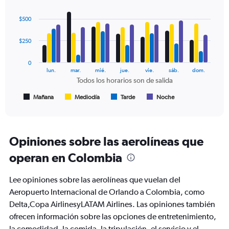
Range:
Bar
Chart
0
graphic.
chart
$500
to
with
750.
4
data
$250
series.
0
The
lun.
mar.
mié.
jue.
vie.
sáb.
dom.
chart
Todos los horarios son de salida
has
1
Mañana
Mediodía
Tarde
Noche
End
of
X
interactive
axis
chart
displaying
Todos
Opiniones sobre las aerolíneas que
los
operan en Colombia
horarios
son
de
Lee opiniones sobre las aerolíneas que vuelan del
salida.
Aeropuerto Internacional de Orlando a Colombia, como
Range:
Delta,Copa AirlinesyLATAM Airlines. Las opiniones también
7
categories.
ofrecen información sobre las opciones de entretenimiento,
The
la comodidad, la comida, la tripulación, el servicio y el