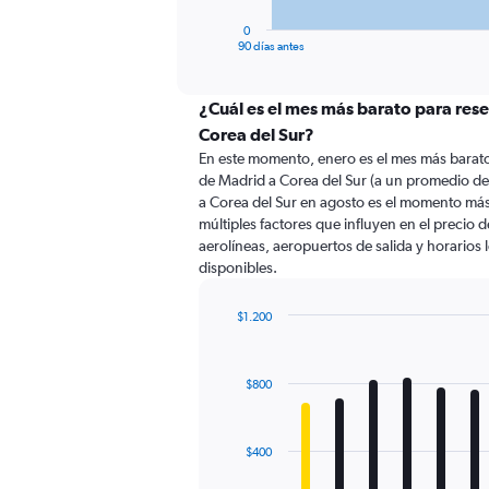
has
1
0
X
End
90 días antes
of
axis
interactive
displaying
chart
categories.
¿Cuál es el mes más barato para res
Range:
Corea del Sur?
91
En este momento, enero es el mes más barato
categories.
de Madrid a Corea del Sur (a un promedio de
The
a Corea del Sur en agosto es el momento más
chart
múltiples factores que influyen en el precio 
has
aerolíneas, aeropuertos de salida y horarios 
1
disponibles.
Y
axis
displaying
$1.200
values.
Bar
Chart
Range:
graphic.
chart
with
0
$800
12
to
bars.
1500.
The
$400
chart