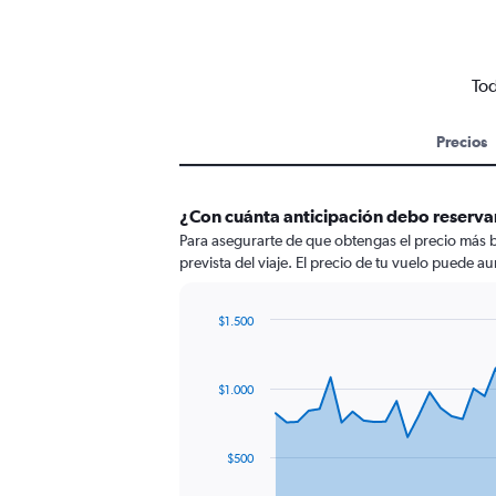
Tod
Precios
¿Con cuánta anticipación debo reservar
Para asegurarte de que obtengas el precio más b
prevista del viaje. El precio de tu vuelo puede au
$1.500
Chart
Chart
graphic.
with
91
$1.000
data
points.
The
$500
chart