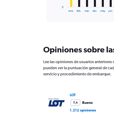
has
1
0
X
End
ene.
feb.
mar.
abr.
may.
jun.
of
axis
interactive
displaying
chart
categories.
Range:
12
categories.
The
Opiniones sobre la
chart
has
1
Lee las opiniones de usuarios anteriores
Y
pueden ver la puntuación general de cad
axis
displaying
servicio y procedimiento de embarque.
values.
Range:
0
to
LOT
1200.
Bueno
7,6
1.212 opiniones