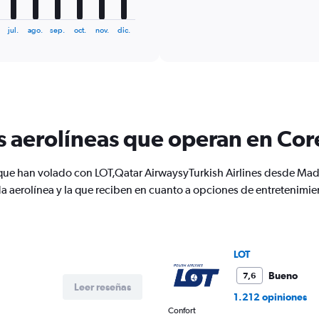
of
axis
interactive
displaying
chart
jul.
ago.
sep.
oct.
nov.
dic.
categories.
Range:
6
categories.
The
chart
has
s aerolíneas que operan en Cor
1
Y
axis
 que han volado con LOT,Qatar AirwaysyTurkish Airlines desde Mad
displaying
Number
a aerolínea y la que reciben en cuanto a opciones de entretenimi
of
flights.
Range:
0
LOT
to
18.
Bueno
7,6
Leer reseñas
1.212 opiniones
Confort