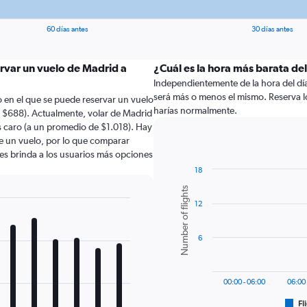
60 días antes
30 días antes
ervar un vuelo de Madrid a
¿Cuál es la hora más barata de
Independientemente de la hora del día a
será más o menos el mismo. Reserva l
 en el que se puede reservar un vuelo
harías normalmente.
 $688). Actualmente, volar de Madrid
 caro (a un promedio de $1.018). Hay
de un vuelo, por lo que comparar
les brinda a los usuarios más opciones
18
Bar
Chart
Number of flights
graphic.
chart
12
with
6
bars.
6
The
chart
has
00:00 - 06:00
06:00 
1
Fl
X
End