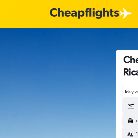
Che
Ric
Ida y v