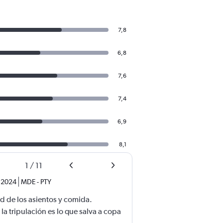
7,8
6,8
7,6
7,4
6,9
8,1
1
/
11
. 2024
MDE
-
PTY
d de los asientos y comida.
a tripulación es lo que salva a copa