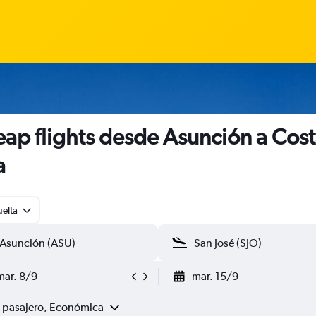
ap flights desde Asunción a Cos
a
uelta
mar. 8/9
mar. 15/9
1 pasajero, Económica