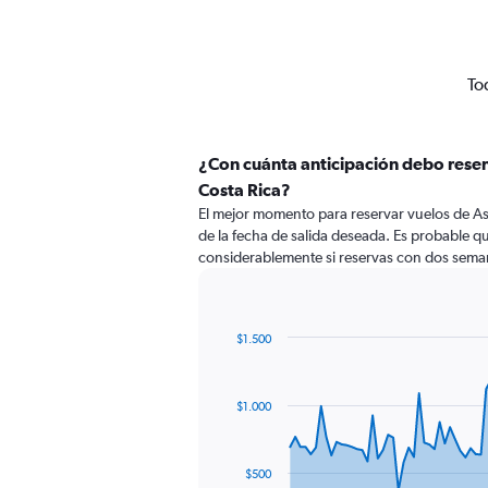
To
¿Con cuánta anticipación debo reser
Costa Rica?
El mejor momento para reservar vuelos de As
de la fecha de salida deseada. Es probable q
considerablemente si reservas con dos seman
$1.500
Chart
Chart
graphic.
with
79
$1.000
data
points.
The
$500