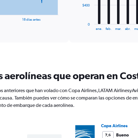
The
$400
chart
has
18 días antes
1
0
X
End
ene.
feb.
mar.
abr.
ma
of
axis
interactive
displaying
chart
categories.
Range:
12
categories.
The
s aerolíneas que operan en Cos
chart
has
1
os anteriores que han volado con Copa Airlines,LATAM AirlinesyAv
Y
causa. También puedes ver cómo se comparan las opciones de ent
axis
displaying
iento de embarque de cada aerolínea.
values.
Range:
0
Copa Airlines
to
1200.
Bueno
7,6