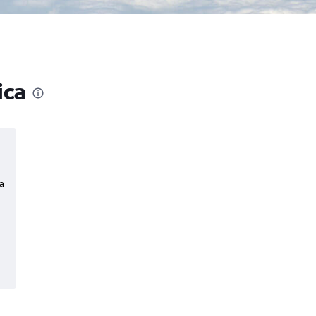
ica
a