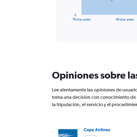
chart
has
1
0
X
End
78 días antes
48 días antes
of
axis
interactive
displaying
chart
categories.
Range:
79
categories.
The
chart
has
Opiniones sobre la
1
Y
axis
Lee atentamente las opiniones de usuari
displaying
toma una decisión con conocimiento de 
values.
la tripulación, el servicio y el procedim
Range:
0
to
1500.
Copa Airlines