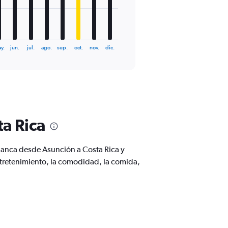
y.
jun.
jul.
ago.
sep.
oct.
nov.
dic.
ta Rica
ianca desde Asunción a Costa Rica y
retenimiento, la comodidad, la comida,