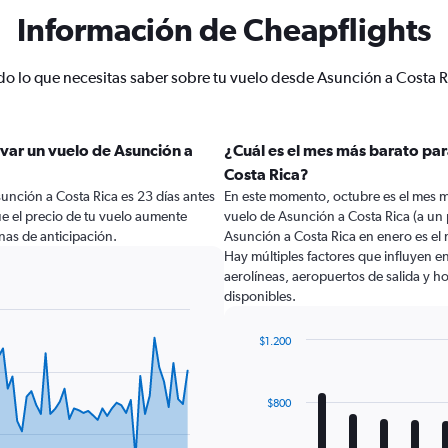
Información de Cheapflights
do lo que necesitas saber sobre tu vuelo desde Asunción a Costa R
var un vuelo de Asunción a
¿Cuál es el mes más barato par
Costa Rica?
unción a Costa Rica es 23 días antes
En este momento, octubre es el mes m
ue el precio de tu vuelo aumente
vuelo de Asunción a Costa Rica (a un
as de anticipación.
Asunción a Costa Rica en enero es e
Hay múltiples factores que influyen e
aerolíneas, aeropuertos de salida y ho
disponibles.
$1.200
Bar
Chart
graphic.
chart
with
$800
12
bars.