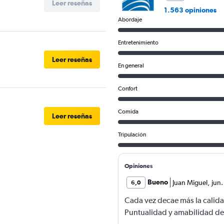
Leer reseñas
1.563 opiniones
Abordaje
Entretenimiento
Leer reseñas
En general
Confort
Comida
Leer reseñas
Tripulación
Opiniones
Bueno
Juan Miguel
,
jun
6,0
Cada vez decae más la calida
Puntualidad y amabilidad de l