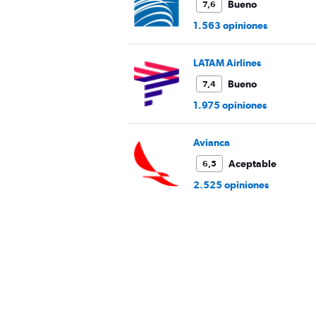
Bueno
7,6
1.563 opiniones
LATAM Airlines
Bueno
7,4
1.975 opiniones
Avianca
Aceptable
6,5
2.525 opiniones