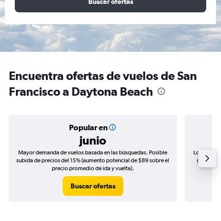
Buscar ofertas
Encuentra ofertas de vuelos de San
Francisco a Daytona Beach
Popular en
junio
Mayor demanda de vuelos basada en las búsquedas. Posible
Los precio
subida de precios del 15% (aumento potencial de $89 sobre el
de precio
precio promedio de ida y vuelta).
Buscar ofertas