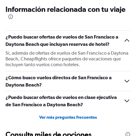
12
Información relacionada con tu viaje
categories.
The
chart
has
1
¿Puedo buscar ofertas de vuelos de San Francisco a
Y
Daytona Beach que incluyan reservas de hotel?
axis
displaying
Sí, además de ofertas de vuelos de San Francisco a Daytona
values.
Beach, Cheapflights ofrece paquetes de vacaciones que
Range:
incluyen tanto vuelos como hoteles.
0
to
¿Cómo busco vuelos directos de San Francisco a
750.
Daytona Beach?
¿Puedo buscar ofertas de vuelos en clase ejecutiva
de San Francisco a Daytona Beach?
Ver más preguntas frecuentes
Consulta miles de opciones