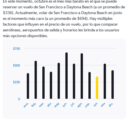
En este momento, octubre es el mes más barato en el que se puede
reservar un vuelo de San Francisco a Daytona Beach (a un promedio de
$336). Actualmente, volar de San Francisco a Daytona Beach en junio
es el momento más caro (a un promedio de $694). Hay múltiples
factores que influyen en el precio de un vuelo, por lo que comparar
aerolíneas, aeropuertos de salida y horarios les brinda a los usuarios
más opciones disponibles.
$750
Bar
Chart
graphic.
chart
with
$500
12
bars.
$250
The
chart
has
0
1
ene.
abr.
jul.
oct.
mar.
jun.
sep.
dic.
feb.
may.
ago.
nov.
X
End
of
axis
interactive
displaying
chart
categories.
Range: