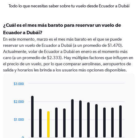
Todo lo que necesitas saber sobre tu vuelo desde Ecuador a Dubái
¿Cuál es el mes más barato para reservar un vuelo de
Ecuador a Dubái?
En este momento, marzo es el mes más barato en el que se puede
reservar un vuelo de Ecuador a Dubái (a un promedio de $1.470).
Actualmente, volar de Ecuador a Dubái en enero es el momento más
caro (a un promedio de $2.333). Hay múltiples factores que influyen en
el precio de un vuelo, por lo que comparar aerolíneas, aeropuertos de
salida y horarios les brinda a los usuarios más opciones disponibles.
$3.000
Bar
Chart
graphic.
chart
with
$2.000
12
bars.
$1.000
The
chart
has
0