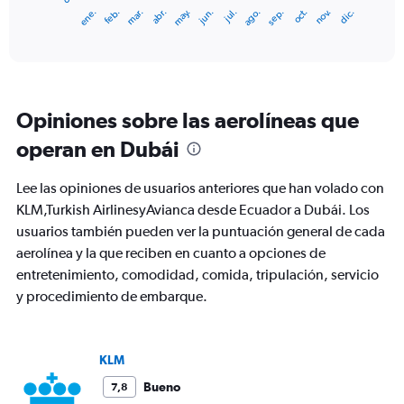
1
ene.
feb.
mar.
abr.
may.
jun.
jul.
ago.
sep.
oct.
nov.
dic.
X
End
of
axis
interactive
displaying
chart
categories.
Range:
12
Opiniones sobre las aerolíneas que
categories.
The
operan en Dubái
chart
has
Lee las opiniones de usuarios anteriores que han volado con
1
Y
KLM,Turkish AirlinesyAvianca desde Ecuador a Dubái. Los
axis
usuarios también pueden ver la puntuación general de cada
displaying
aerolínea y la que reciben en cuanto a opciones de
values.
entretenimiento, comodidad, comida, tripulación, servicio
Range:
0
y procedimiento de embarque.
to
3000.
KLM
Bueno
7,8