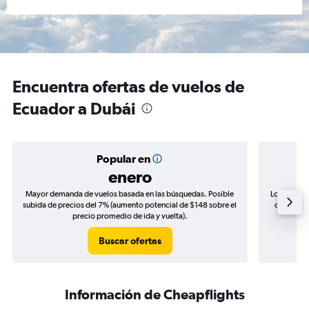
Encuentra ofertas de vuelos de
Ecuador a Dubái
Popular en
enero
Mayor demanda de vuelos basada en las búsquedas. Posible
Los precio
subida de precios del 7% (aumento potencial de $148 sobre el
de precios
precio promedio de ida y vuelta).
Buscar ofertas
Información de Cheapflights