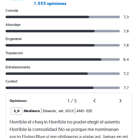
1.555 opiniones
Comida
7,3
Abordaje
7,8
En general
7,8
Tripulación
8,4
Entretenimiento
7,2
Confort
7,7
1
/
5
Opiniones
2,0
Mediocre
Eduardo
,
set. 2023
AMS
-
EZE
Horrible el cheq in Horrible no poder elegir el asiento
Horrible la comodidad No se porque me nominanan
socio Flying Blue si me obligaron a viajar asi. Jamas en mi