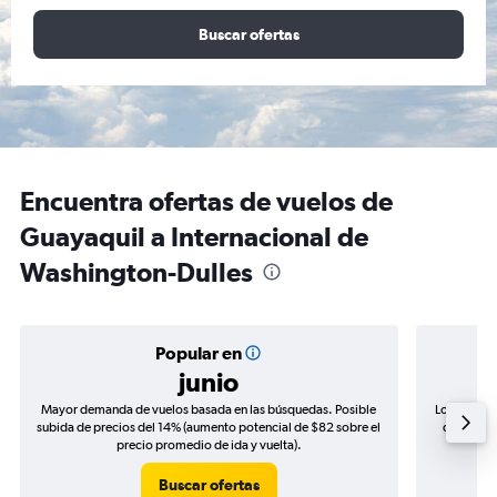
Buscar ofertas
Encuentra ofertas de vuelos de
Guayaquil a Internacional de
Washington-Dulles
Popular en
junio
Mayor demanda de vuelos basada en las búsquedas. Posible
Los precio
subida de precios del 14% (aumento potencial de $82 sobre el
de precio
precio promedio de ida y vuelta).
Buscar ofertas