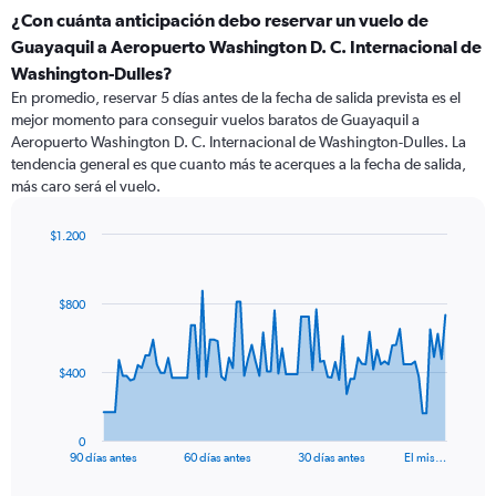
¿Con cuánta anticipación debo reservar un vuelo de
Guayaquil a Aeropuerto Washington D. C. Internacional de
Washington-Dulles?
En promedio, reservar 5 días antes de la fecha de salida prevista es el
mejor momento para conseguir vuelos baratos de Guayaquil a
Aeropuerto Washington D. C. Internacional de Washington-Dulles. La
tendencia general es que cuanto más te acerques a la fecha de salida,
más caro será el vuelo.
$1.200
Chart
Chart
graphic.
with
91
$800
data
points.
The
$400
chart
has
1
0
X
End
90 días antes
60 días antes
30 días antes
El mis…
of
axis
interactive