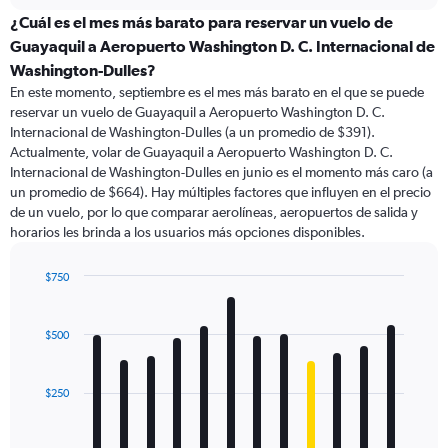
displaying
chart
categories.
¿Cuál es el mes más barato para reservar un vuelo de
Range:
Guayaquil a Aeropuerto Washington D. C. Internacional de
91
Washington-Dulles?
categories.
En este momento, septiembre es el mes más barato en el que se puede
The
reservar un vuelo de Guayaquil a Aeropuerto Washington D. C.
chart
Internacional de Washington-Dulles (a un promedio de $391).
has
Actualmente, volar de Guayaquil a Aeropuerto Washington D. C.
1
Y
Internacional de Washington-Dulles en junio es el momento más caro (a
axis
un promedio de $664). Hay múltiples factores que influyen en el precio
displaying
de un vuelo, por lo que comparar aerolíneas, aeropuertos de salida y
values.
horarios les brinda a los usuarios más opciones disponibles.
Range:
0
$750
to
Bar
Chart
1200.
graphic.
chart
with
$500
12
bars.
$250
The
chart
has