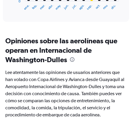
0
1
ene.
abr.
jul.
oct.
mar.
jun.
sep.
dic.
feb.
may.
ago.
nov.
X
End
of
axis
interactive
displaying
chart
categories.
Range:
12
Opiniones sobre las aerolíneas que
categories.
The
operan en Internacional de
chart
Washington-Dulles
has
1
Y
Lee atentamente las opiniones de usuarios anteriores que
axis
han volado con Copa Airlines y Avianca desde Guayaquil al
displaying
Aeropuerto Internacional de Washington-Dulles y toma una
values.
Range:
decisión con conocimiento de causa. También puedes ver
0
cómo se comparan las opciones de entretenimiento, la
to
comodidad, la comida, la tripulación, el servicio y el
750.
procedimiento de embarque de cada aerolínea.