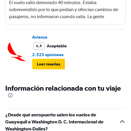
El vuelo salió demorado 40 minutos. Estaba
sobrevendido por lo que pedían y ofrecían cambios de
pasajeros, no informaron cuando salía. La gente
haciendo filas larguísimas para no quedarse sin viajar.
Mucha maleta de mano no había lugar. En mi caso se
terminó la comida me ofrecieron un solo menú.
Avianca
Aceptable
6,5
2.525 opiniones
Leer reseñas
Información relacionada con tu viaje
¿Desde qué aeropuerto salen los vuelos de
Guayaquil a Washington D. C. Internacional de
Washington-Dulles?