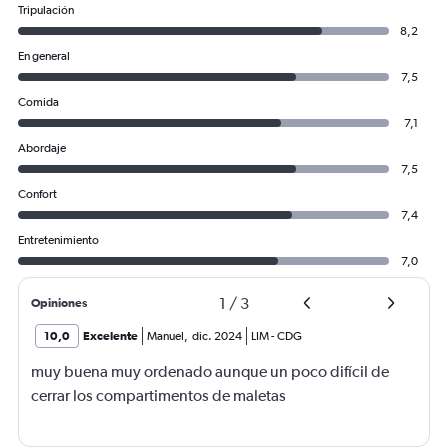
Tripulación
8,2
En general
7,5
Comida
7,1
Abordaje
7,5
Confort
7,4
Entretenimiento
7,0
1
/
3
Opiniones
10,0
Excelente
Manuel
,
dic. 2024
LIM
-
CDG
muy buena muy ordenado aunque un poco difícil de
cerrar los compartimentos de maletas