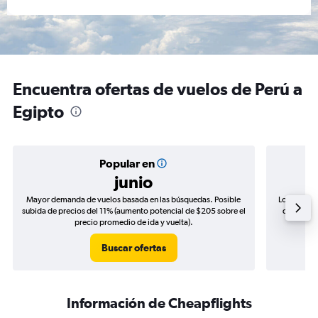
Encuentra ofertas de vuelos de Perú a
Egipto
Popular en
junio
Mayor demanda de vuelos basada en las búsquedas. Posible
Los precio
subida de precios del 11% (aumento potencial de $205 sobre el
de precios
precio promedio de ida y vuelta).
Buscar ofertas
Información de Cheapflights