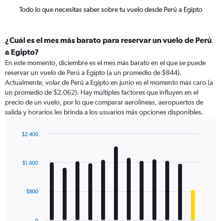
Todo lo que necesitas saber sobre tu vuelo desde Perú a Egipto
¿Cuál es el mes más barato para reservar un vuelo de Perú
a Egipto?
En este momento, diciembre es el mes más barato en el que se puede
reservar un vuelo de Perú a Egipto (a un promedio de $844).
Actualmente, volar de Perú a Egipto en junio es el momento más caro (a
un promedio de $2.062). Hay múltiples factores que influyen en el
precio de un vuelo, por lo que comparar aerolíneas, aeropuertos de
salida y horarios les brinda a los usuarios más opciones disponibles.
$2.400
Bar
Chart
graphic.
chart
with
$1.600
12
bars.
$800
The
chart
has
0