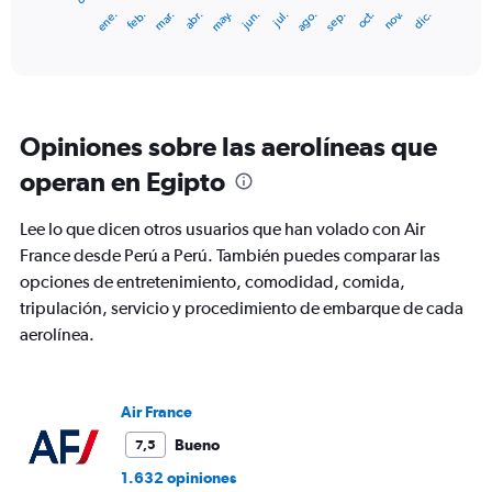
1
ene.
feb.
mar.
abr.
may.
jun.
jul.
ago.
sep.
oct.
nov.
dic.
X
End
of
axis
interactive
displaying
chart
categories.
Range:
12
Opiniones sobre las aerolíneas que
categories.
The
operan en Egipto
chart
has
Lee lo que dicen otros usuarios que han volado con Air
1
Y
France desde Perú a Perú. También puedes comparar las
axis
opciones de entretenimiento, comodidad, comida,
displaying
tripulación, servicio y procedimiento de embarque de cada
values.
aerolínea.
Range:
0
to
2400.
Air France
Bueno
7,5
1.632 opiniones