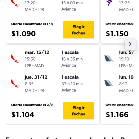
17:20
15 h 00 min
13:25
-
Avianca
-
MAD
LPB
MAD
LPB
Oferta encontrada el 1/8
Oferta encontrada 
Elegir
$1.090
$1.150
fechas
mar. 15/12
1 escala
lun. 5/1
15:50
16 h 35 min
19:10
-
Avianca
-
LPB
MAD
LPB
MAD
jue. 31/12
1 escala
lun. 19/
6:35
37 h 10 min
8:10
-
Avianca
-
MAD
LPB
MAD
LPB
Oferta encontrada el 2/8
Oferta encontrada 
Elegir
$1.104
$1.166
fechas