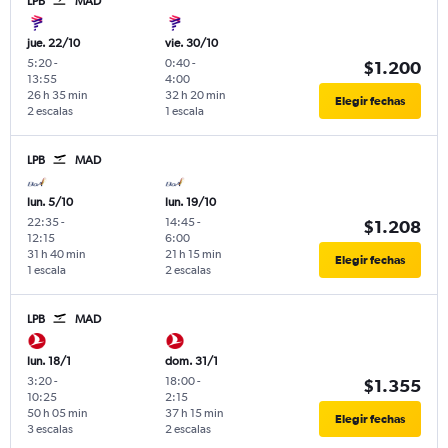
LPB
MAD
jue. 22/10
vie. 30/10
5:20
-
0:40
-
$1.200
13:55
4:00
26 h 35 min
32 h 20 min
Elegir fechas
2 escalas
1 escala
LPB
MAD
lun. 5/10
lun. 19/10
22:35
-
14:45
-
$1.208
12:15
6:00
31 h 40 min
21 h 15 min
Elegir fechas
1 escala
2 escalas
LPB
MAD
lun. 18/1
dom. 31/1
3:20
-
18:00
-
$1.355
10:25
2:15
50 h 05 min
37 h 15 min
Elegir fechas
3 escalas
2 escalas