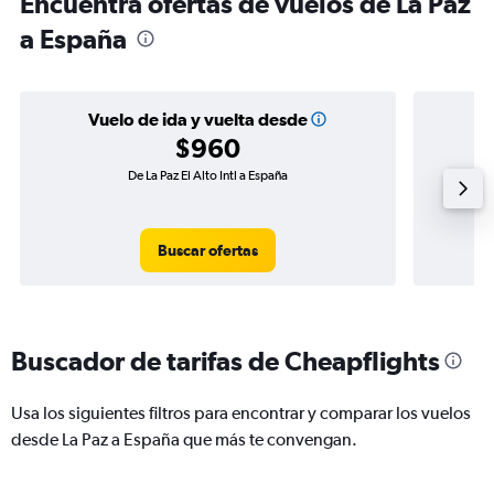
Encuentra ofertas de vuelos de La Paz
a España
Vuelo de ida y vuelta desde
$960
De La Paz El Alto Intl a España
V
Buscar ofertas
Buscador de tarifas de Cheapflights
Usa los siguientes filtros para encontrar y comparar los vuelos
desde La Paz a España que más te convengan.