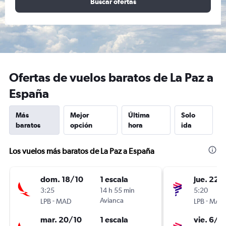
Buscar ofertas
Ofertas de vuelos baratos de La Paz a
España
Más
Mejor
Última
Solo
baratos
opción
hora
ida
Los vuelos más baratos de La Paz a España
dom. 18/10
1 escala
jue. 22/
3:25
14 h 55 min
5:20
-
Avianca
-
LPB
MAD
LPB
MAD
mar. 20/10
1 escala
vie. 6/11