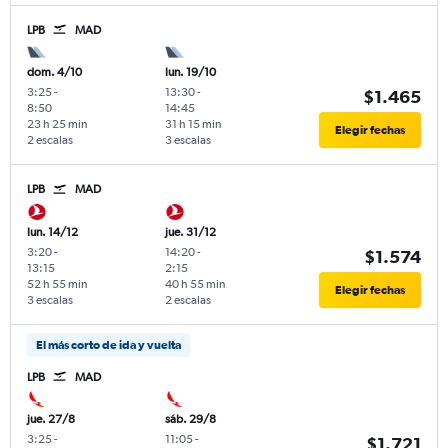
LPB
MAD
dom. 4/10
lun. 19/10
3:25
-
13:30
-
$1.465
8:50
14:45
23 h 25 min
31 h 15 min
Elegir fechas
2 escalas
3 escalas
LPB
MAD
lun. 14/12
jue. 31/12
3:20
-
14:20
-
$1.574
13:15
2:15
52 h 55 min
40 h 55 min
Elegir fechas
3 escalas
2 escalas
El más corto de ida y vuelta
LPB
MAD
jue. 27/8
sáb. 29/8
3:25
-
11:05
-
$1.721