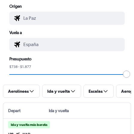
Origen
Vuela a
Presupuesto
$738 - $1.877
Aerolíneas
Ida y vuelta
Escalas
Aerop
Depart
Ida y vuelta
Ida y vuelta más barata