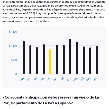
En este momento, mayo es el mes más barato en el que se puede reservar un vuelo de
La Paz, Departamento de La Paz a España (a un promedio de $1.064). Actualmente,
volar de La Paz, Departamento de La Paz a España en agosto es el momento más caro
(a un promedio de $1.503). Hay múltiples factores que influyen en el precio de un
vuelo, por lo que comparar aerolíneas, aeropuertos de salida y horarios les brinda a
los usuarios más opciones disponibles.
$1.800
Bar
Chart
graphic.
chart
with
$1.200
12
bars.
$600
The
chart
has
0
1
mar.
jun.
sep.
dic.
ene.
abr.
jul.
oct.
feb.
may.
ago.
nov.
X
End
of
axis
interactive
displaying
chart
categories.
¿Con cuánta anticipación debo reservar un vuelo de La
Range:
Paz, Departamento de La Paz a España?
12
categories.