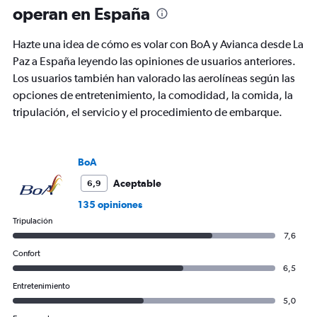
91
operan en España
categories.
The
chart
Hazte una idea de cómo es volar con BoA y Avianca desde La
has
Paz a España leyendo las opiniones de usuarios anteriores.
1
Los usuarios también han valorado las aerolíneas según las
Y
axis
opciones de entretenimiento, la comodidad, la comida, la
displaying
tripulación, el servicio y el procedimiento de embarque.
values.
Range:
0
to
BoA
3000.
Aceptable
6,9
135 opiniones
Tripulación
7,6
Confort
6,5
Entretenimiento
5,0