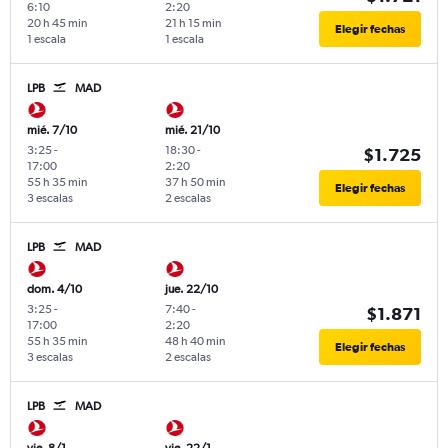
6:10
2:20
20 h 45 min
21 h 15 min
Elegir fechas
1 escala
1 escala
LPB
MAD
mié. 7/10
mié. 21/10
3:25
-
18:30
-
$1.725
17:00
2:20
55 h 35 min
37 h 50 min
Elegir fechas
3 escalas
2 escalas
LPB
MAD
dom. 4/10
jue. 22/10
3:25
-
7:40
-
$1.871
17:00
2:20
55 h 35 min
48 h 40 min
Elegir fechas
3 escalas
2 escalas
LPB
MAD