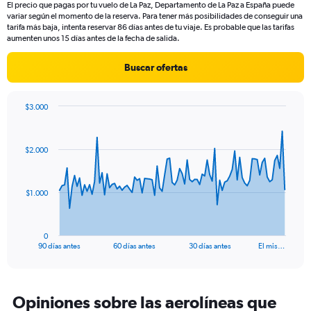
El precio que pagas por tu vuelo de La Paz, Departamento de La Paz a España puede
The
variar según el momento de la reserva. Para tener más posibilidades de conseguir una
chart
tarifa más baja, intenta reservar 86 días antes de tu viaje. Es probable que las tarifas
has
aumenten unos 15 días antes de la fecha de salida.
1
Y
Buscar ofertas
axis
displaying
values.
$3.000
Range:
Chart
Chart
0
graphic.
with
to
91
$2.000
data
1800.
points.
The
$1.000
chart
has
1
0
X
End
90 días antes
60 días antes
30 días antes
El mis…
of
axis
interactive
displaying
chart
categories.
Range:
Opiniones sobre las aerolíneas que