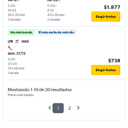
vie. 8/1
vie. 22/1
3:20
-
11:55
-
$1.877
16:55
2:15
56 h 35 min
43 h 20 min
Elegir fechas
3 escalas
2 escalas
Ida más barata
El más corto de solo ida
LPB
MAD
dom. 27/12
3:20
-
$738
23:20
15 h 00 min
Elegir fechas
1 escala
Mostrando 1-10 de 20 resultados
Precio más barato
1
2