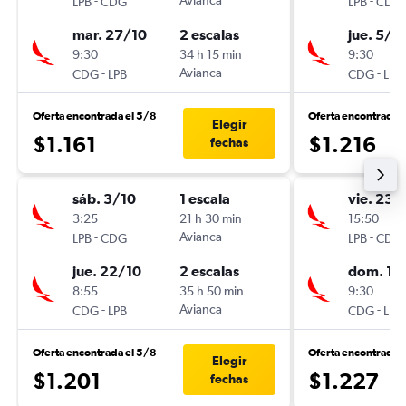
-
Avianca
-
LPB
CDG
LPB
CDG
mar. 27/10
2 escalas
jue. 5/11
9:30
34 h 15 min
9:30
-
Avianca
-
CDG
LPB
CDG
LPB
Oferta encontrada el 5/8
Oferta encontrada 
Elegir
$1.161
$1.216
fechas
sáb. 3/10
1 escala
vie. 23/
3:25
21 h 30 min
15:50
-
Avianca
-
LPB
CDG
LPB
CDG
jue. 22/10
2 escalas
dom. 1/1
8:55
35 h 50 min
9:30
-
Avianca
-
CDG
LPB
CDG
LPB
Oferta encontrada el 5/8
Oferta encontrada 
Elegir
$1.201
$1.227
fechas