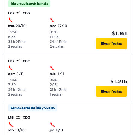
Ida y vuelta más barata
LPB
CDG
mar. 20/10
mar. 27/10
15:50
-
9:30
-
$1.161
6:55
14:45
33 h 05 min
34 h 15 min
Elegir fechas
2 escalas
2 escalas
LPB
CDG
dom. 1/11
mié. 4/11
15:50
-
9:30
-
$1.216
7:30
2:15
34 h 40 min
21 h 45 min
Elegir fechas
2 escalas
1 escala
El más corto de ida y vuelta
LPB
CDG
sáb. 31/10
jue. 5/11