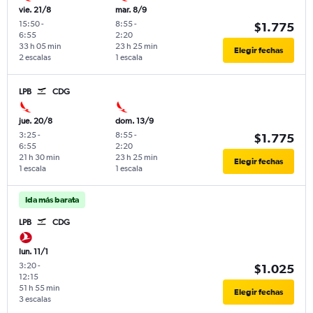
vie. 21/8
mar. 8/9
15:50
-
8:55
-
$1.775
6:55
2:20
33 h 05 min
23 h 25 min
Elegir fechas
2 escalas
1 escala
LPB
CDG
jue. 20/8
dom. 13/9
3:25
-
8:55
-
$1.775
6:55
2:20
21 h 30 min
23 h 25 min
Elegir fechas
1 escala
1 escala
Ida más barata
LPB
CDG
lun. 11/1
3:20
-
$1.025
12:15
51 h 55 min
Elegir fechas
3 escalas