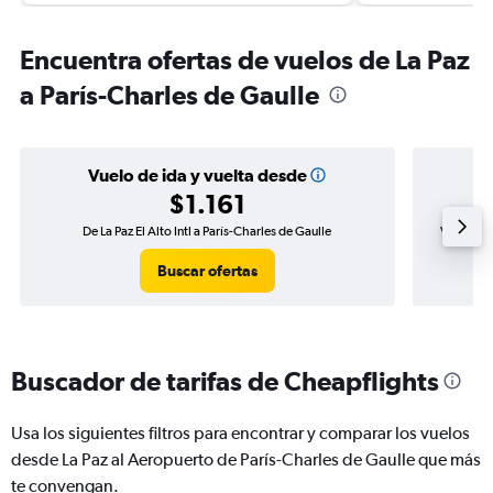
Encuentra ofertas de vuelos de La Paz
a París-Charles de Gaulle
Vuelo de ida y vuelta desde
$1.161
De La Paz El Alto Intl a París-Charles de Gaulle
Vuelo de i
Buscar ofertas
Buscador de tarifas de Cheapflights
Usa los siguientes filtros para encontrar y comparar los vuelos
desde La Paz al Aeropuerto de París-Charles de Gaulle que más
te convengan.