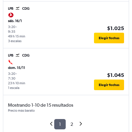
LPB
CDG
sáb. 16/1
3:20
-
$1.025
9:35
49 h 15 min
Elegir fechas
3 escalas
LPB
CDG
dom. 15/11
3:20
-
$1.045
7:30
23 h 10 min
Elegir fechas
1 escala
Mostrando 1-10 de 15 resultados
Precio más barato
1
2