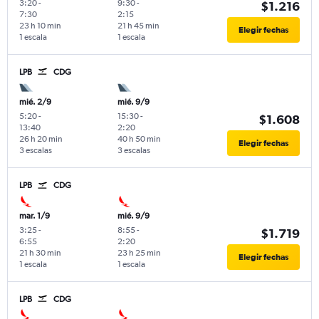
3:20
-
9:30
-
$1.216
7:30
2:15
23 h 10 min
21 h 45 min
Elegir fechas
1 escala
1 escala
LPB
CDG
mié. 2/9
mié. 9/9
5:20
-
15:30
-
$1.608
13:40
2:20
26 h 20 min
40 h 50 min
Elegir fechas
3 escalas
3 escalas
LPB
CDG
mar. 1/9
mié. 9/9
3:25
-
8:55
-
$1.719
6:55
2:20
21 h 30 min
23 h 25 min
Elegir fechas
1 escala
1 escala
LPB
CDG