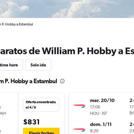
m P. Hobby a Estambul
baratos de William P. Hobby a 
tima hora
Solo ida
am P. Hobby a Estambul
mar. 20/10
2 
Oferta encontrada
n
17:06
17
el 4/8
ways
-
Br
HOU
IST
$831
dom. 1/11
2 
n
8:20
23
Elegir fechas