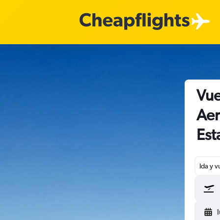
Vue
Aer
Est
Ida y v