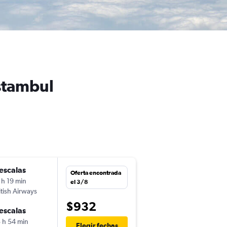
Estambul
escalas
mié. 2/9
Oferta encontrada
 h 19 min
12:14
el 3/8
itish Airways
-
HOU
IST
$932
escalas
mié. 9/9
 h 54 min
8:15
Elegir fechas