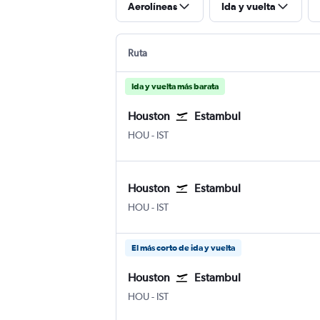
Aerolíneas
Ida y vuelta
Ruta
Ida y vuelta más barata
Houston
Estambul
Houston William P. Hobby
Estambul
HOU
-
IST
Houston
Estambul
Houston William P. Hobby
Estambul
HOU
-
IST
El más corto de ida y vuelta
Houston
Estambul
Houston William P. Hobby
Estambul
HOU
-
IST