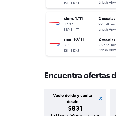
-
British Air
IST
HOU
dom. 1/11
2 escalas
17:02
22 h 48 mi
-
British Air
HOU
IST
mar. 10/11
2 escalas
7:35
23 h 59 mi
-
British Air
IST
HOU
Encuentra ofertas 
Vuelo de ida y vuelta
desde
$831
De Houston William P. Hobby a