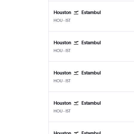
Houston
Estambul
Houston William P. Hobby
Estambul
HOU
-
IST
Houston
Estambul
Houston William P. Hobby
Estambul
HOU
-
IST
Houston
Estambul
Houston William P. Hobby
Estambul
HOU
-
IST
Houston
Estambul
Houston William P. Hobby
Estambul
HOU
-
IST
Houston
Estambul