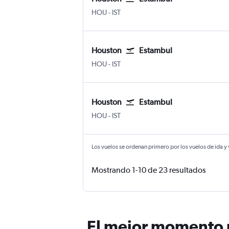
Houston William P. Hobby
Estambul
HOU
-
IST
Houston
Estambul
Houston William P. Hobby
Estambul
HOU
-
IST
Houston
Estambul
Houston William P. Hobby
Estambul
HOU
-
IST
Los vuelos se ordenan primero por los vuelos de ida y
Mostrando 1-10 de 23 resultados
El mejor momento p