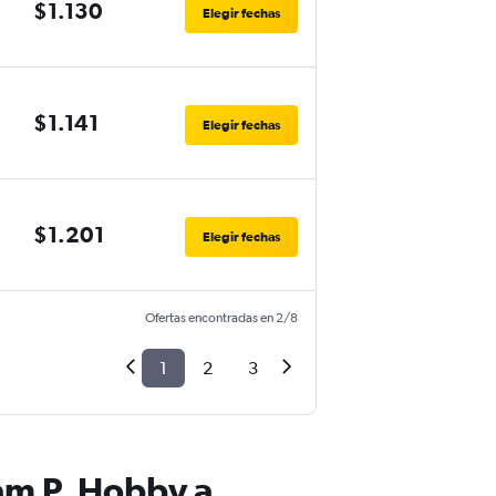
$1.130
Elegir fechas
$1.141
Elegir fechas
$1.201
Elegir fechas
Ofertas encontradas en 2/8
1
2
3
am P. Hobby a