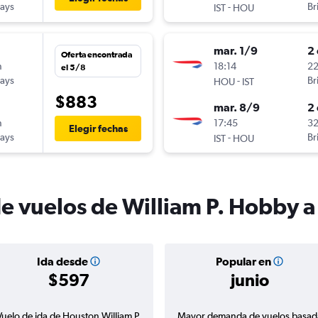
ways
-
Br
IST
HOU
mar. 1/9
2 
Oferta encontrada
n
18:14
22
el 5/8
ways
-
Br
HOU
IST
$883
mar. 8/9
2 
n
17:45
32
Elegir fechas
ways
-
Br
IST
HOU
de vuelos de William P. Hobby 
Ida desde
Popular en
$597
junio
Vuelo de ida de Houston William P.
Mayor demanda de vuelos basad