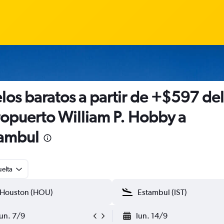
los baratos a partir de +$597 del
opuerto William P. Hobby a
ambul
uelta
lun. 7/9
lun. 14/9