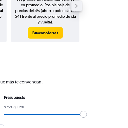
de
en promedio. Posible baja de
en agosto 20
al
precios del 4% (ahorro potencial de
o
$41 frente al precio promedio de ida
y vuelta).
Buscar ofertas
Buscar ofert
 que más te convengan.
Presupuesto
$753 - $1.201