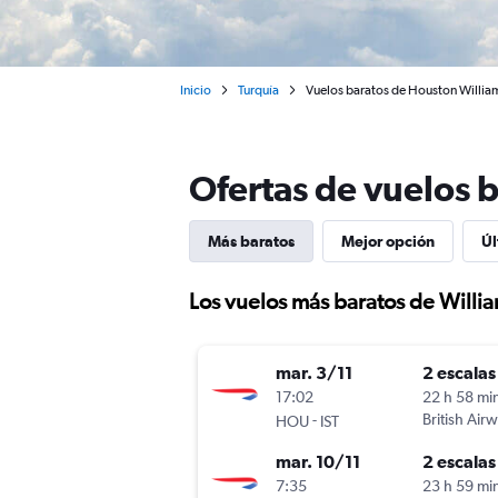
Inicio
Turquía
Vuelos baratos de Houston Willia
Ofertas de vuelos 
Más baratos
Mejor opción
Úl
Los vuelos más baratos de Willi
mar. 3/11
2 escalas
17:02
22 h 58 mi
-
British Air
HOU
IST
mar. 10/11
2 escalas
7:35
23 h 59 mi