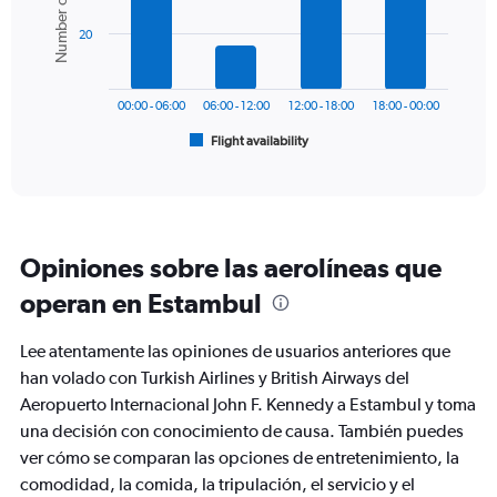
Number of flights
values.
bars.
Range:
20
0
The
to
chart
1500.
has
00:00 - 06:00
06:00 - 12:00
12:00 - 18:00
18:00 - 00:00
1
Flight availability
X
End
of
axis
interactive
displaying
chart
categories.
Range:
6
Opiniones sobre las aerolíneas que
categories.
The
operan en Estambul
chart
has
Lee atentamente las opiniones de usuarios anteriores que
1
Y
han volado con Turkish Airlines y British Airways del
axis
Aeropuerto Internacional John F. Kennedy a Estambul y toma
displaying
una decisión con conocimiento de causa. También puedes
Number
ver cómo se comparan las opciones de entretenimiento, la
of
flights.
comodidad, la comida, la tripulación, el servicio y el