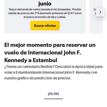
junio
Mayor demanda de vuelos basada en las búsquedas. Posible
Los precio
subida de precios del 21% (aumento potencial de $247 sobre
de precios
el precio promedio de ida y vuelta).
Buscar ofertas
El mejor momento para reservar un
vuelo de Internacional John F.
Kennedy a Estambul
¿Tienes un calendario flexible? Descubre la época ideal para
volar a Estambuldesde Internacional John F. Kennedy con
nuestro gráfico de predicción de precios.
JFK-TR5