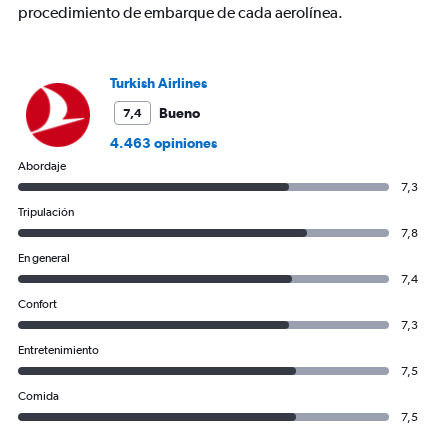
Range:
procedimiento de embarque de cada aerolínea.
0
to
60.
Turkish Airlines
Bueno
7,4
4.463 opiniones
Abordaje
7,3
Tripulación
7,8
En general
7,4
Confort
7,3
Entretenimiento
7,5
Comida
7,5