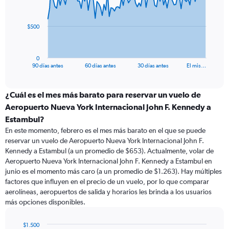
points.
The
$500
chart
has
1
0
X
End
90 días antes
60 días antes
30 días antes
El mis…
of
axis
interactive
displaying
chart
categories.
¿Cuál es el mes más barato para reservar un vuelo de
Range:
Aeropuerto Nueva York Internacional John F. Kennedy a
91
Estambul?
categories.
En este momento, febrero es el mes más barato en el que se puede
The
reservar un vuelo de Aeropuerto Nueva York Internacional John F.
chart
Kennedy a Estambul (a un promedio de $653). Actualmente, volar de
has
Aeropuerto Nueva York Internacional John F. Kennedy a Estambul en
1
Y
junio es el momento más caro (a un promedio de $1.263). Hay múltiples
axis
factores que influyen en el precio de un vuelo, por lo que comparar
displaying
aerolíneas, aeropuertos de salida y horarios les brinda a los usuarios
values.
más opciones disponibles.
Range:
0
$1.500