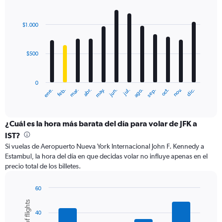
to
Bar
Chart
1500.
graphic.
chart
with
$1.000
12
bars.
$500
The
chart
has
0
1
ene.
feb.
mar.
abr.
may.
jun.
jul.
ago.
sep.
oct.
nov.
dic.
X
End
of
axis
interactive
displaying
chart
categories.
¿Cuál es la hora más barata del día para volar de JFK a
Range:
IST?
12
Si vuelas de Aeropuerto Nueva York Internacional John F. Kennedy a
categories.
Estambul, la hora del día en que decidas volar no influye apenas en el
The
precio total de los billetes.
chart
has
1
60
Y
Bar
Chart
graphic.
chart
axis
40
with
displaying
6