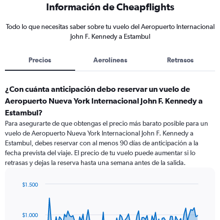
Información de Cheapflights
Todo lo que necesitas saber sobre tu vuelo del Aeropuerto Internacional
John F. Kennedy a Estambul
Precios
Aerolíneas
Retrasos
¿Con cuánta anticipación debo reservar un vuelo de
Aeropuerto Nueva York Internacional John F. Kennedy a
Estambul?
Para asegurarte de que obtengas el precio más barato posible para un
vuelo de Aeropuerto Nueva York Internacional John F. Kennedy a
Estambul, debes reservar con al menos 90 días de anticipación a la
fecha prevista del viaje. El precio de tu vuelo puede aumentar si lo
retrasas y dejas la reserva hasta una semana antes de la salida.
$1.500
Chart
Chart
graphic.
with
91
$1.000
data