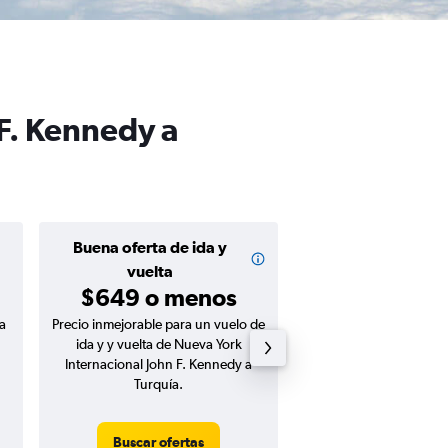
 F. Kennedy a
Buena oferta de ida y
Buena oferta de
$575 o m
vuelta
$649 o menos
a
Precio inmejorable para un vuelo de
Precio inmejorable para
ida y y vuelta de Nueva York
ida de Nueva York Int
Internacional John F. Kennedy a
John F. Kennedy a 
Turquía.
Buscar ofertas
Buscar ofert