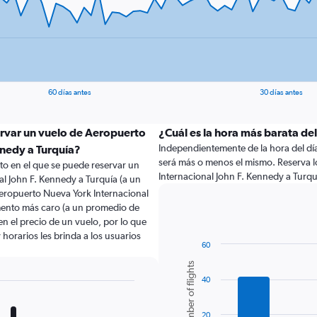
60 días antes
30 días antes
ervar un vuelo de Aeropuerto
¿Cuál es la hora más barata del
Independientemente de la hora del día a
nnedy a Turquía?
será más o menos el mismo. Reserva 
to en el que se puede reservar un
Internacional John F. Kennedy a Turq
l John F. Kennedy a Turquía (a un
eropuerto Nueva York Internacional
mento más caro (a un promedio de
en el precio de un vuelo, por lo que
horarios les brinda a los usuarios
60
Bar
Chart
Number of flights
graphic.
chart
40
with
6
bars.
20