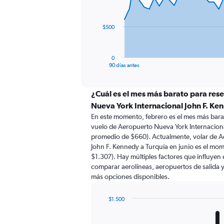
points.
The
$500
chart
has
1
0
X
End
90 días antes
of
axis
interactive
displaying
chart
categories.
¿Cuál es el mes más barato para res
Range:
Nueva York Internacional John F. Ke
91
En este momento, febrero es el mes más bara
categories.
vuelo de Aeropuerto Nueva York Internaciona
The
promedio de $660). Actualmente, volar de A
chart
John F. Kennedy a Turquía en junio es el mo
has
$1.307). Hay múltiples factores que influyen 
1
comparar aerolíneas, aeropuertos de salida y 
Y
más opciones disponibles.
axis
displaying
values.
$1.500
Range:
Bar
Chart
0
graphic.
chart