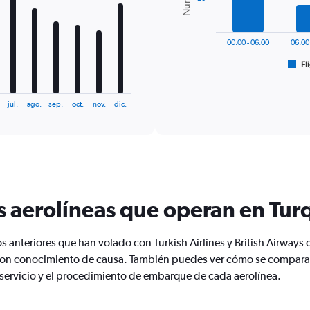
The
chart
has
00:00 - 06:00
06:00
1
Fl
X
End
of
axis
interactive
displaying
chart
jul.
ago.
sep.
oct.
nov.
dic.
categories.
Range:
6
categories.
The
chart
has
1
s aerolíneas que operan en Tur
Y
axis
displaying
 anteriores que han volado con Turkish Airlines y British Airways 
Number
con conocimiento de causa. También puedes ver cómo se comparan 
of
 servicio y el procedimiento de embarque de cada aerolínea.
flights.
Range:
0