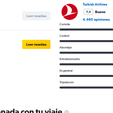
to
Turkish Airlines
60.
Bueno
7,4
Leer reseñas
4.460 opiniones
Comida
Confort
Leer reseñas
Abordaje
Entretenimiento
En general
Tripulación
nada con tu viaje