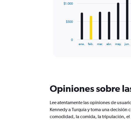
with
to
$1.000
12
1500.
bars.
The
$500
chart
has
1
0
X
End
ene.
feb.
mar.
abr.
may.
jun.
of
axis
interactive
displaying
chart
categories.
Range:
12
categories.
The
Opiniones sobre la
chart
has
1
Lee atentamente las opiniones de usuarios
Y
Kennedy a Turquía y toma una decisión 
axis
displaying
comodidad, la comida, la tripulación, el
values.
Range: